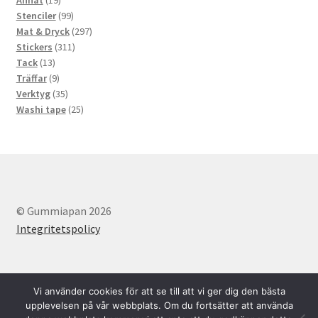
Annat
19
produkter
99
Stenciler
99
produkter
297
Mat & Dryck
297
311
produkter
Stickers
311
13
produkter
Tack
13
produkter
9
Träffar
9
produkter
35
Verktyg
35
produkter
25
Washi tape
25
produkter
© Gummiapan 2026
Integritetspolicy
Vi använder cookies för att se till att vi ger dig den bästa
upplevelsen på vår webbplats. Om du fortsätter att använda