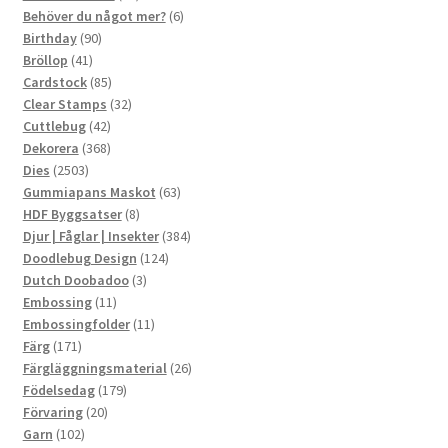
produkter
6
Behöver du något mer?
6
90
produkter
Birthday
90
41
produkter
Bröllop
41
produkter
85
Cardstock
85
produkter
32
Clear Stamps
32
42
produkter
Cuttlebug
42
produkter
368
Dekorera
368
2503
produkter
Dies
2503
produkter
63
Gummiapans Maskot
63
8
produkter
HDF Byggsatser
8
produkter
384
Djur | Fåglar | Insekter
384
124
produkter
Doodlebug Design
124
3
produkter
Dutch Doobadoo
3
11
produkter
Embossing
11
produkter
11
Embossingfolder
11
171
produkter
Färg
171
produkter
26
Färgläggningsmaterial
26
179
produkter
Födelsedag
179
20
produkter
Förvaring
20
102
produkter
Garn
102