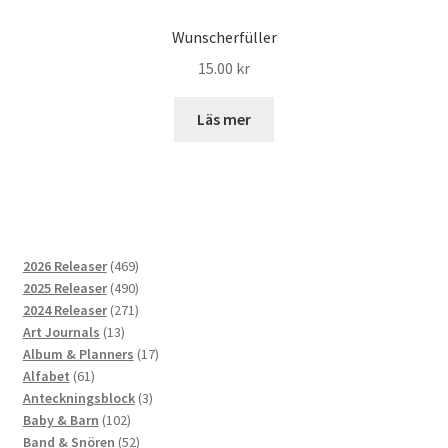
Wunscherfüller
15.00
kr
Läs mer
469
2026 Releaser
469
produkter
490
2025 Releaser
490
produkter
271
2024 Releaser
271
13
produkter
Art Journals
13
produkter
17
Album & Planners
17
61
produkter
Alfabet
61
produkter
3
Anteckningsblock
3
102
produkter
Baby & Barn
102
produkter
52
Band & Snören
52