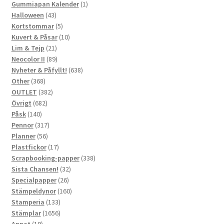
produkter
1
Gummiapan Kalender
1
43
produkt
Halloween
43
produkter
5
Kortstommar
5
produkter
10
Kuvert & Påsar
10
21
produkter
Lim & Tejp
21
produkter
89
Neocolor II
89
produkter
638
Nyheter & Påfyllt!
638
368
produkter
Other
368
produkter
382
OUTLET
382
682
produkter
Övrigt
682
140
produkter
Påsk
140
produkter
317
Pennor
317
56
produkter
Planner
56
produkter
17
Plastfickor
17
produkter
338
Scrapbooking-papper
338
32
produkter
Sista Chansen!
32
26
produkter
Specialpapper
26
produkter
160
Stämpeldynor
160
133
produkter
Stamperia
133
produkter
1656
Stämplar
1656
19
produkter