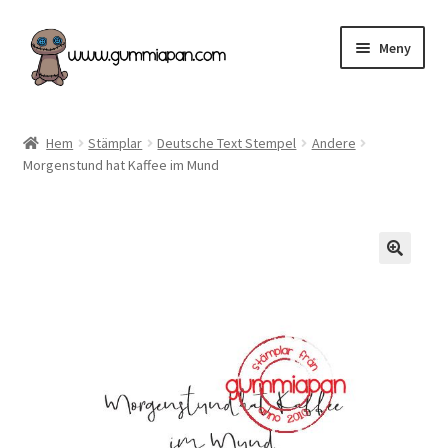
Hoppa
Hoppa
Meny
till
till
navigering
innehåll
Expand
Svenska
underm
Hem
Stämplar
Deutsche Text Stempel
Andere
Morgenstund hat Kaffee im Mund
Kategorier
Nyheter & Påfyllt!
Återförsäljare
Butiken
Köpvillkor
Angel Policy