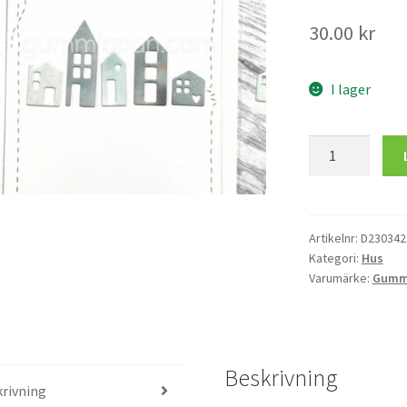
30.00
kr
I lager
Mini
Hus
mängd
Artikelnr:
D230342
Kategori:
Hus
Varumärke:
Gumm
Beskrivning
rivning