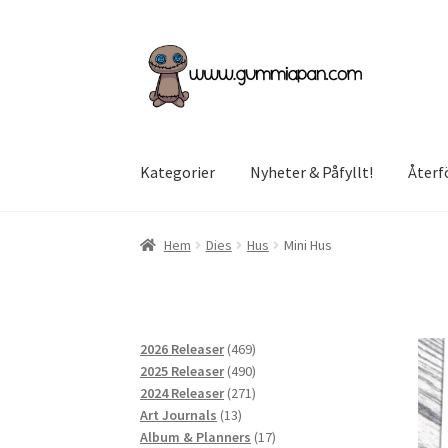
Hoppa
Hoppa
till
till
navigering
innehåll
Kategorier
Nyheter & Påfyllt!
Återf
Hem
Dies
Hus
Mini Hus
469
2026 Releaser
469
produkter
490
2025 Releaser
490
produkter
271
2024 Releaser
271
13
produkter
Art Journals
13
produkter
17
Album & Planners
17