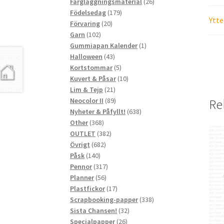
produkter
26
Färgläggningsmaterial
26
179
produkter
Födelsedag
179
Ytte
20
produkter
Förvaring
20
102
produkter
Garn
102
produkter
1
Gummiapan Kalender
1
43
produkt
Halloween
43
produkter
5
Kortstommar
5
produkter
10
Kuvert & Påsar
10
21
produkter
Lim & Tejp
21
produkter
89
Neocolor II
89
Re
produkter
638
Nyheter & Påfyllt!
638
368
produkter
Other
368
produkter
382
OUTLET
382
682
produkter
Övrigt
682
140
produkter
Påsk
140
produkter
317
Pennor
317
56
produkter
Planner
56
produkter
17
Plastfickor
17
produkter
338
Scrapbooking-papper
338
32
produkter
Sista Chansen!
32
26
produkter
Specialpapper
26