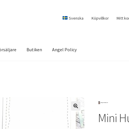
Svenska
Köpvillkor
Mitt ko
örsäljare
Butiken
Angel Policy
Mini H