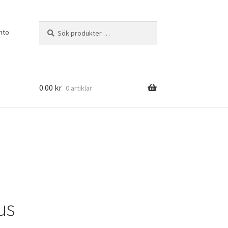
Sök
Sök
nto
efter:
0.00
kr
0 artiklar
us