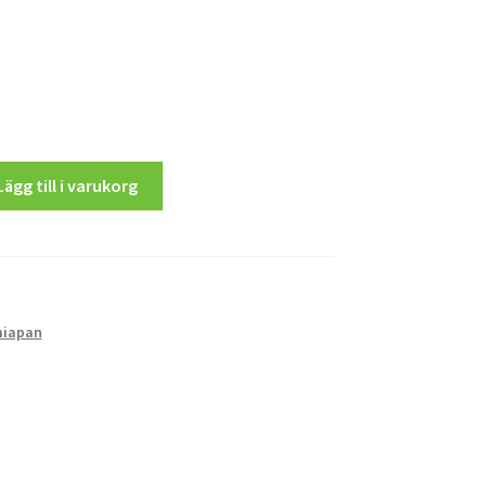
Lägg till i varukorg
iapan