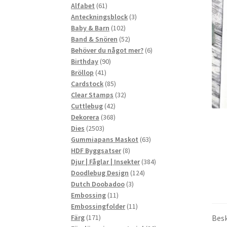
61
produkter
Alfabet
61
produkter
3
Anteckningsblock
3
102
produkter
Baby & Barn
102
produkter
52
Band & Snören
52
produkter
6
Behöver du något mer?
6
90
produkter
Birthday
90
41
produkter
Bröllop
41
produkter
85
Cardstock
85
produkter
32
Clear Stamps
32
42
produkter
Cuttlebug
42
produkter
368
Dekorera
368
2503
produkter
Dies
2503
produkter
63
Gummiapans Maskot
63
8
produkter
HDF Byggsatser
8
produkter
384
Djur | Fåglar | Insekter
384
124
produkter
Doodlebug Design
124
3
produkter
Dutch Doobadoo
3
11
produkter
Embossing
11
produkter
11
Embossingfolder
11
171
produkter
Besk
Färg
171