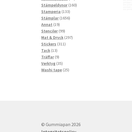
produkter
160
Stämpeldynor
160
133
produkter
Stamperia
133
produkter
1656
Stämplar
1656
19
produkter
Annat
19
produkter
99
Stenciler
99
produkter
297
Mat & Dryck
297
311
produkter
Stickers
311
13
produkter
Tack
13
produkter
9
Träffar
9
produkter
35
Verktyg
35
produkter
25
Washi tape
25
produkter
© Gummiapan 2026
Integritetspolicy