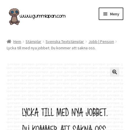
Hoppa
Hoppa
Meny
till
till
navigering
innehåll
Expand
Svenska
underm
Hem
Stämplar
Svenska Textstämplar
Jobb | Pension
Lycka till med nya jobbet. Du kommer att sakna oss.
Kategorier
Nyheter & Påfyllt!
Återförsäljare
Butiken
Köpvillkor
Angel Policy