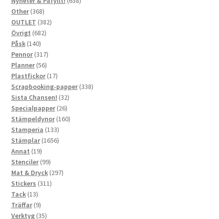
Nyheter & Påfyllt!
638
368
produkter
Other
368
produkter
382
OUTLET
382
682
produkter
Övrigt
682
140
produkter
Påsk
140
produkter
317
Pennor
317
56
produkter
Planner
56
produkter
17
Plastfickor
17
produkter
338
Scrapbooking-papper
338
32
produkter
Sista Chansen!
32
26
produkter
Specialpapper
26
produkter
160
Stämpeldynor
160
133
produkter
Stamperia
133
produkter
1656
Stämplar
1656
19
produkter
Annat
19
produkter
99
Stenciler
99
produkter
297
Mat & Dryck
297
311
produkter
Stickers
311
13
produkter
Tack
13
produkter
9
Träffar
9
produkter
35
Verktyg
35