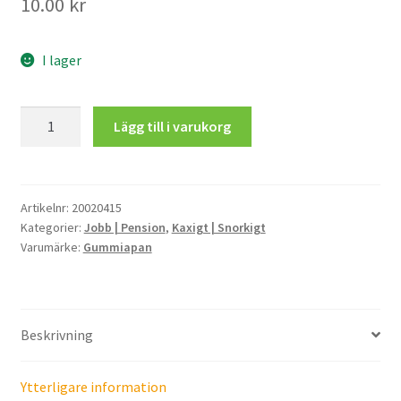
10.00
kr
I lager
Lycka
Lägg till i varukorg
till
med
nya
jobbet.
Artikelnr:
20020415
Kategorier:
Jobb | Pension
,
Kaxigt | Snorkigt
Du
Varumärke:
Gummiapan
kommer
att
sakna
oss.
Beskrivning
mängd
Ytterligare information