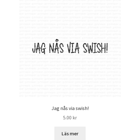
Jag nås via swish!
5.00
kr
Läs mer