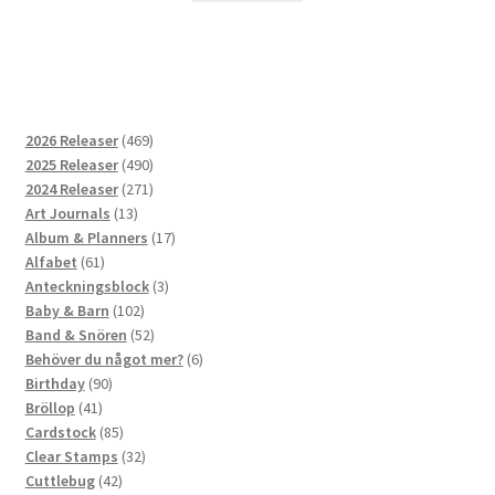
469
2026 Releaser
469
produkter
490
2025 Releaser
490
produkter
271
2024 Releaser
271
13
produkter
Art Journals
13
produkter
17
Album & Planners
17
61
produkter
Alfabet
61
produkter
3
Anteckningsblock
3
102
produkter
Baby & Barn
102
produkter
52
Band & Snören
52
produkter
6
Behöver du något mer?
6
90
produkter
Birthday
90
41
produkter
Bröllop
41
produkter
85
Cardstock
85
produkter
32
Clear Stamps
32
42
produkter
Cuttlebug
42