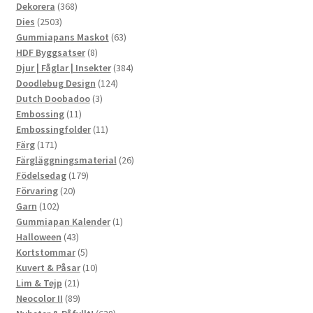
produkter
368
Dekorera
368
2503
produkter
Dies
2503
produkter
63
Gummiapans Maskot
63
8
produkter
HDF Byggsatser
8
produkter
384
Djur | Fåglar | Insekter
384
124
produkter
Doodlebug Design
124
3
produkter
Dutch Doobadoo
3
11
produkter
Embossing
11
produkter
11
Embossingfolder
11
171
produkter
Färg
171
produkter
26
Färgläggningsmaterial
26
179
produkter
Födelsedag
179
20
produkter
Förvaring
20
102
produkter
Garn
102
produkter
1
Gummiapan Kalender
1
43
produkt
Halloween
43
produkter
5
Kortstommar
5
produkter
10
Kuvert & Påsar
10
21
produkter
Lim & Tejp
21
produkter
89
Neocolor II
89
produkter
638