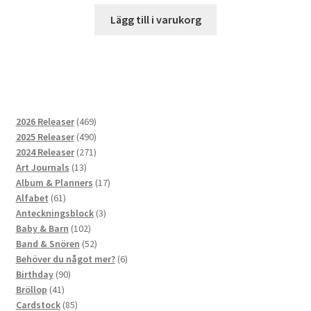
Lägg till i varukorg
469
2026 Releaser
469
produkter
490
2025 Releaser
490
produkter
271
2024 Releaser
271
13
produkter
Art Journals
13
produkter
17
Album & Planners
17
61
produkter
Alfabet
61
produkter
3
Anteckningsblock
3
102
produkter
Baby & Barn
102
produkter
52
Band & Snören
52
produkter
6
Behöver du något mer?
6
90
produkter
Birthday
90
41
produkter
Bröllop
41
produkter
85
Cardstock
85