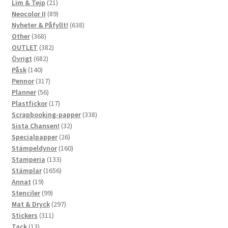
21
produkter
Lim & Tejp
21
produkter
89
Neocolor II
89
produkter
638
Nyheter & Påfyllt!
638
368
produkter
Other
368
produkter
382
OUTLET
382
682
produkter
Övrigt
682
140
produkter
Påsk
140
produkter
317
Pennor
317
56
produkter
Planner
56
produkter
17
Plastfickor
17
produkter
338
Scrapbooking-papper
338
32
produkter
Sista Chansen!
32
26
produkter
Specialpapper
26
produkter
160
Stämpeldynor
160
133
produkter
Stamperia
133
produkter
1656
Stämplar
1656
19
produkter
Annat
19
produkter
99
Stenciler
99
produkter
297
Mat & Dryck
297
311
produkter
Stickers
311
13
produkter
Tack
13