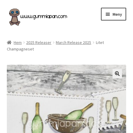
Hoppa
Hoppa
Meny
till
till
navigering
innehåll
Expand
Svenska
underm
Hem
2025 Releaser
March Release 2025
Litet
Champagneset
Kategorier
Nyheter & Påfyllt!
Återförsäljare
Butiken
Köpvillkor
Angel Policy