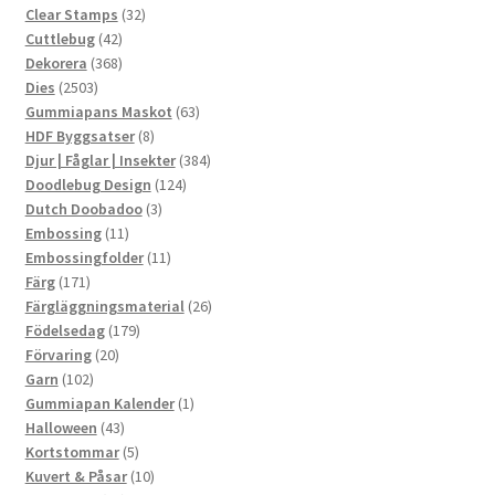
produkter
32
Clear Stamps
32
42
produkter
Cuttlebug
42
produkter
368
Dekorera
368
2503
produkter
Dies
2503
produkter
63
Gummiapans Maskot
63
8
produkter
HDF Byggsatser
8
produkter
384
Djur | Fåglar | Insekter
384
124
produkter
Doodlebug Design
124
3
produkter
Dutch Doobadoo
3
11
produkter
Embossing
11
produkter
11
Embossingfolder
11
171
produkter
Färg
171
produkter
26
Färgläggningsmaterial
26
179
produkter
Födelsedag
179
20
produkter
Förvaring
20
102
produkter
Garn
102
produkter
1
Gummiapan Kalender
1
43
produkt
Halloween
43
produkter
5
Kortstommar
5
produkter
10
Kuvert & Påsar
10