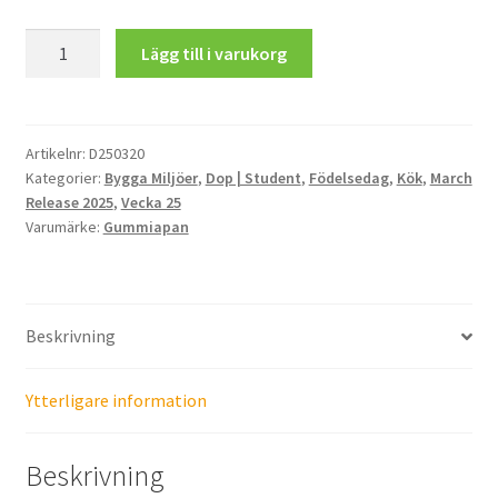
Litet
Lägg till i varukorg
Champagneset
mängd
Artikelnr:
D250320
Kategorier:
Bygga Miljöer
,
Dop | Student
,
Födelsedag
,
Kök
,
March
Release 2025
,
Vecka 25
Varumärke:
Gummiapan
Beskrivning
Ytterligare information
Beskrivning