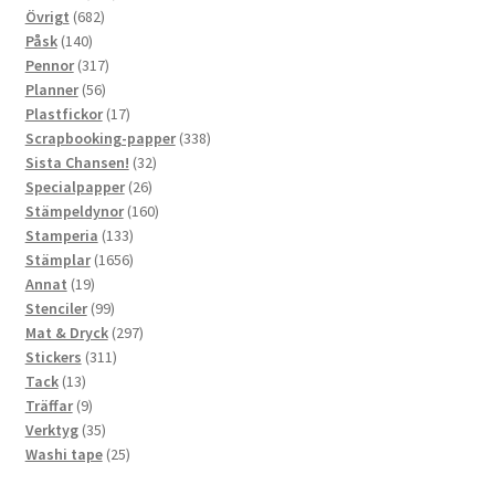
682
produkter
Övrigt
682
140
produkter
Påsk
140
produkter
317
Pennor
317
56
produkter
Planner
56
produkter
17
Plastfickor
17
produkter
338
Scrapbooking-papper
338
32
produkter
Sista Chansen!
32
26
produkter
Specialpapper
26
produkter
160
Stämpeldynor
160
133
produkter
Stamperia
133
produkter
1656
Stämplar
1656
19
produkter
Annat
19
produkter
99
Stenciler
99
produkter
297
Mat & Dryck
297
311
produkter
Stickers
311
13
produkter
Tack
13
produkter
9
Träffar
9
produkter
35
Verktyg
35
produkter
25
Washi tape
25
produkter