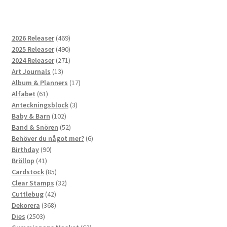
469
2026 Releaser
469
produkter
490
2025 Releaser
490
produkter
271
2024 Releaser
271
13
produkter
Art Journals
13
produkter
17
Album & Planners
17
61
produkter
Alfabet
61
produkter
3
Anteckningsblock
3
102
produkter
Baby & Barn
102
produkter
52
Band & Snören
52
produkter
6
Behöver du något mer?
6
90
produkter
Birthday
90
41
produkter
Bröllop
41
produkter
85
Cardstock
85
produkter
32
Clear Stamps
32
42
produkter
Cuttlebug
42
produkter
368
Dekorera
368
2503
produkter
Dies
2503