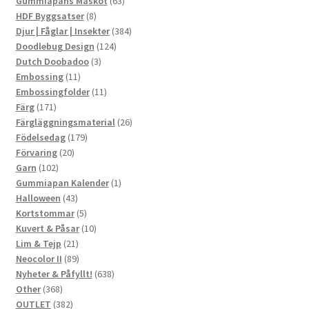
produkter
63
Gummiapans Maskot
63
8
produkter
HDF Byggsatser
8
produkter
384
Djur | Fåglar | Insekter
384
124
produkter
Doodlebug Design
124
3
produkter
Dutch Doobadoo
3
11
produkter
Embossing
11
produkter
11
Embossingfolder
11
171
produkter
Färg
171
produkter
26
Färgläggningsmaterial
26
179
produkter
Födelsedag
179
20
produkter
Förvaring
20
102
produkter
Garn
102
produkter
1
Gummiapan Kalender
1
43
produkt
Halloween
43
produkter
5
Kortstommar
5
produkter
10
Kuvert & Påsar
10
21
produkter
Lim & Tejp
21
produkter
89
Neocolor II
89
produkter
638
Nyheter & Påfyllt!
638
368
produkter
Other
368
produkter
382
OUTLET
382