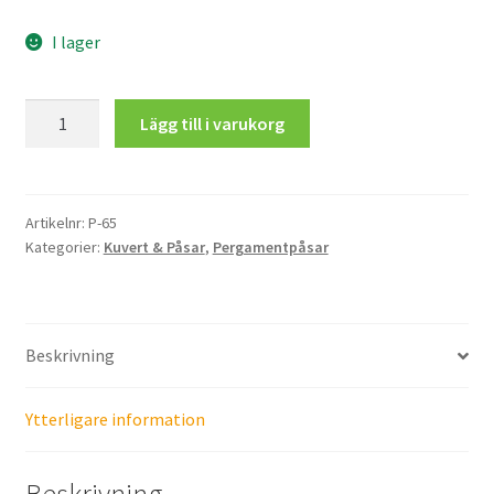
I lager
Liten
Lägg till i varukorg
Pergamentpåse
mängd
Artikelnr:
P-65
Kategorier:
Kuvert & Påsar
,
Pergamentpåsar
Beskrivning
Ytterligare information
Beskrivning