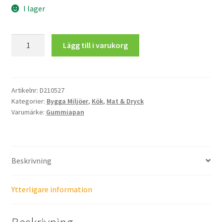
I lager
Liten
Lägg till i varukorg
Champagne
och
Vinflaska
med
Artikelnr:
D210527
Kategorier:
Bygga Miljöer
,
Kök
,
Mat & Dryck
Glas
Varumärke:
Gummiapan
mängd
Beskrivning
Ytterligare information