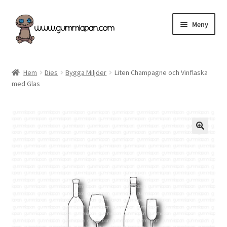
Hoppa
Hoppa
Meny
till
till
navigering
innehåll
Expand
Svenska
underm
Hem
Dies
Bygga Miljöer
Liten Champagne och Vinflaska
med Glas
Kategorier
Nyheter & Påfyllt!
Återförsäljare
Butiken
Köpvillkor
Angel Policy