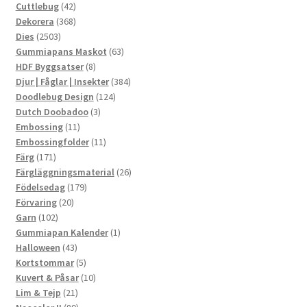
42
produkter
Cuttlebug
42
produkter
368
Dekorera
368
2503
produkter
Dies
2503
produkter
63
Gummiapans Maskot
63
8
produkter
HDF Byggsatser
8
produkter
384
Djur | Fåglar | Insekter
384
124
produkter
Doodlebug Design
124
3
produkter
Dutch Doobadoo
3
11
produkter
Embossing
11
produkter
11
Embossingfolder
11
171
produkter
Färg
171
produkter
26
Färgläggningsmaterial
26
179
produkter
Födelsedag
179
20
produkter
Förvaring
20
102
produkter
Garn
102
produkter
1
Gummiapan Kalender
1
43
produkt
Halloween
43
produkter
5
Kortstommar
5
produkter
10
Kuvert & Påsar
10
21
produkter
Lim & Tejp
21