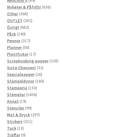
produkter
89
Neocolor II
89
produkter
638
Nyheter & Påfyllt!
638
368
produkter
Other
368
produkter
382
OUTLET
382
682
produkter
Övrigt
682
140
produkter
Påsk
140
produkter
317
Pennor
317
56
produkter
Planner
56
produkter
17
Plastfickor
17
produkter
338
Scrapbooking-papper
338
32
produkter
Sista Chansen!
32
26
produkter
Specialpapper
26
produkter
160
Stämpeldynor
160
133
produkter
Stamperia
133
produkter
1656
Stämplar
1656
19
produkter
Annat
19
produkter
99
Stenciler
99
produkter
297
Mat & Dryck
297
311
produkter
Stickers
311
13
produkter
Tack
13
produkter
9
Träffar
9