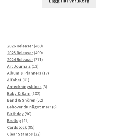
Lägg till i varukorg
469
2026 Releaser
469
produkter
490
2025 Releaser
490
produkter
271
2024 Releaser
271
13
produkter
Art Journals
13
produkter
17
Album & Planners
17
61
produkter
Alfabet
61
produkter
3
Anteckningsblock
3
102
produkter
Baby & Barn
102
produkter
52
Band & Snören
52
produkter
6
Behöver du något mer?
6
90
produkter
Birthday
90
41
produkter
Bröllop
41
produkter
85
Cardstock
85
produkter
32
Clear Stamps
32