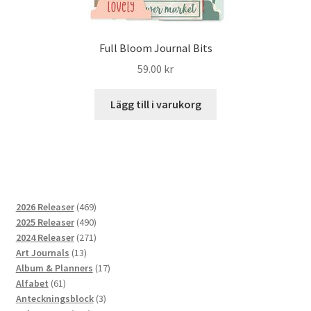
Full Bloom Journal Bits
59.00
kr
Lägg till i varukorg
469
2026 Releaser
469
produkter
490
2025 Releaser
490
produkter
271
2024 Releaser
271
13
produkter
Art Journals
13
produkter
17
Album & Planners
17
61
produkter
Alfabet
61
produkter
3
Anteckningsblock
3