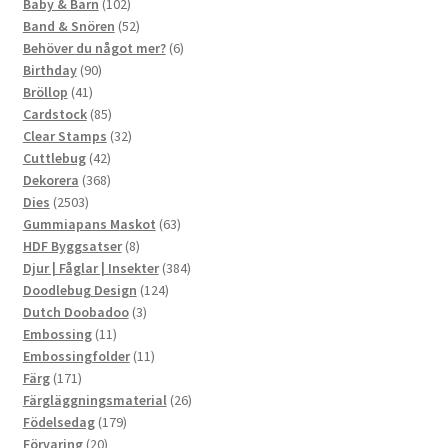
102
produkter
Baby & Barn
102
produkter
52
Band & Snören
52
produkter
6
Behöver du något mer?
6
90
produkter
Birthday
90
41
produkter
Bröllop
41
produkter
85
Cardstock
85
produkter
32
Clear Stamps
32
42
produkter
Cuttlebug
42
produkter
368
Dekorera
368
2503
produkter
Dies
2503
produkter
63
Gummiapans Maskot
63
8
produkter
HDF Byggsatser
8
produkter
384
Djur | Fåglar | Insekter
384
124
produkter
Doodlebug Design
124
3
produkter
Dutch Doobadoo
3
11
produkter
Embossing
11
produkter
11
Embossingfolder
11
171
produkter
Färg
171
produkter
26
Färgläggningsmaterial
26
179
produkter
Födelsedag
179
20
produkter
Förvaring
20