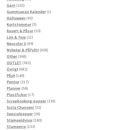
102
produkter
Garn
102
produkter
1
Gummiapan Kalender
1
43
produkt
Halloween
43
produkter
5
Kortstommar
5
produkter
10
Kuvert & Påsar
10
21
produkter
Lim & Tejp
21
produkter
89
Neocolor II
89
produkter
638
Nyheter & Påfyllt!
638
368
produkter
Other
368
produkter
382
OUTLET
382
682
produkter
Övrigt
682
140
produkter
Påsk
140
produkter
317
Pennor
317
56
produkter
Planner
56
produkter
17
Plastfickor
17
produkter
338
Scrapbooking-papper
338
32
produkter
Sista Chansen!
32
26
produkter
Specialpapper
26
produkter
160
Stämpeldynor
160
133
produkter
Stamperia
133