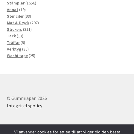
produkter
1656
Stämplar
1656
19
produkter
Annat
19
produkter
99
Stenciler
99
produkter
297
Mat & Dryck
297
311
produkter
Stickers
311
13
produkter
Tack
13
produkter
9
Träffar
9
produkter
35
Verktyg
35
produkter
25
Washi tape
25
produkter
© Gummiapan 2026
Integritetspolicy
Vi använder cookies för att se till att vi ger dig den bästa