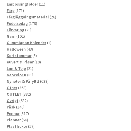
produkter
11
Embossingfolder
11
171
produkter
Färg
171
produkter
26
Färgläggningsmaterial
26
179
produkter
Födelsedag
179
20
produkter
Förvaring
20
102
produkter
Garn
102
produkter
1
Gummiapan Kalender
1
43
produkt
Halloween
43
produkter
5
Kortstommar
5
produkter
10
Kuvert & Påsar
10
21
produkter
Lim & Tejp
21
produkter
89
Neocolor II
89
produkter
638
Nyheter & Påfyllt!
638
368
produkter
Other
368
produkter
382
OUTLET
382
682
produkter
Övrigt
682
140
produkter
Påsk
140
produkter
317
Pennor
317
56
produkter
Planner
56
produkter
17
Plastfickor
17