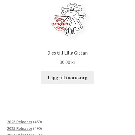
Dies till Lilla Gittan
30.00
kr
Lägg till i varukorg
469
2026 Releaser
469
produkter
490
2025 Releaser
490
produkter
271
2024 Releaser
271