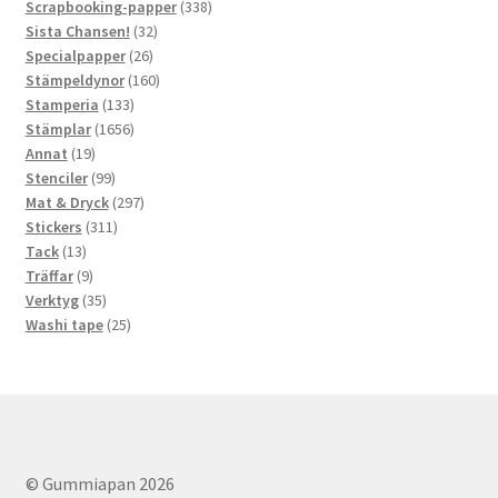
produkter
338
Scrapbooking-papper
338
32
produkter
Sista Chansen!
32
26
produkter
Specialpapper
26
produkter
160
Stämpeldynor
160
133
produkter
Stamperia
133
produkter
1656
Stämplar
1656
19
produkter
Annat
19
produkter
99
Stenciler
99
produkter
297
Mat & Dryck
297
311
produkter
Stickers
311
13
produkter
Tack
13
produkter
9
Träffar
9
produkter
35
Verktyg
35
produkter
25
Washi tape
25
produkter
© Gummiapan 2026