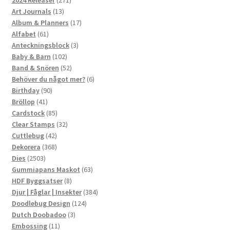
13
produkter
Art Journals
13
produkter
17
Album & Planners
17
61
produkter
Alfabet
61
produkter
3
Anteckningsblock
3
102
produkter
Baby & Barn
102
produkter
52
Band & Snören
52
produkter
6
Behöver du något mer?
6
90
produkter
Birthday
90
41
produkter
Bröllop
41
produkter
85
Cardstock
85
produkter
32
Clear Stamps
32
42
produkter
Cuttlebug
42
produkter
368
Dekorera
368
2503
produkter
Dies
2503
produkter
63
Gummiapans Maskot
63
8
produkter
HDF Byggsatser
8
produkter
384
Djur | Fåglar | Insekter
384
124
produkter
Doodlebug Design
124
3
produkter
Dutch Doobadoo
3
11
produkter
Embossing
11