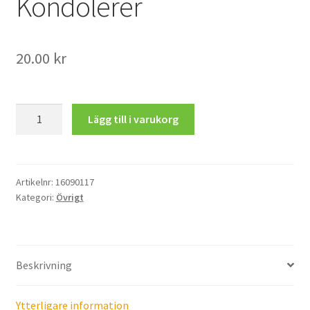
Kondolerer
Mitt konto
20.00
kr
Kondolerer
Lägg till i varukorg
mängd
Artikelnr:
16090117
Kategori:
Övrigt
Beskrivning
Ytterligare information