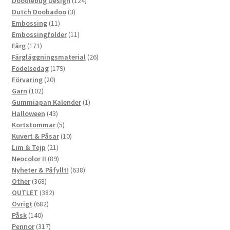
124
produkter
Doodlebug Design
124
3
produkter
Dutch Doobadoo
3
11
produkter
Embossing
11
produkter
11
Embossingfolder
11
171
produkter
Färg
171
produkter
26
Färgläggningsmaterial
26
179
produkter
Födelsedag
179
20
produkter
Förvaring
20
102
produkter
Garn
102
produkter
1
Gummiapan Kalender
1
43
produkt
Halloween
43
produkter
5
Kortstommar
5
produkter
10
Kuvert & Påsar
10
21
produkter
Lim & Tejp
21
produkter
89
Neocolor II
89
produkter
638
Nyheter & Påfyllt!
638
368
produkter
Other
368
produkter
382
OUTLET
382
682
produkter
Övrigt
682
140
produkter
Påsk
140
produkter
317
Pennor
317