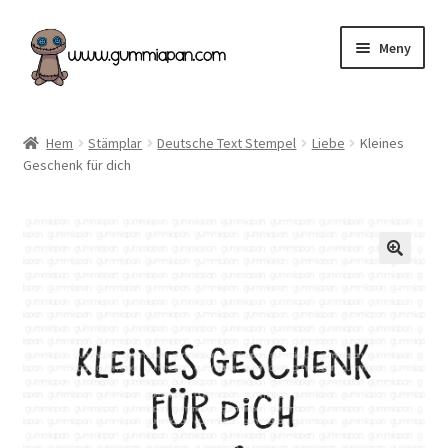
Hoppa
Hoppa
Meny
till
till
navigering
innehåll
Expand
Svenska
underm
Hem
Stämplar
Deutsche Text Stempel
Liebe
Kleines
Geschenk für dich
Kategorier
Nyheter & Påfyllt!
Återförsäljare
Butiken
Köpvillkor
Angel Policy