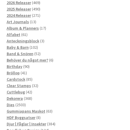
469
2026 Releaser
469
produkter
490
2025 Releaser
490
produkter
271
2024 Releaser
271
13
produkter
Art Journals
13
produkter
17
Album & Planners
17
61
produkter
Alfabet
61
produkter
3
Anteckningsblock
3
102
produkter
Baby & Barn
102
produkter
52
Band & Snören
52
produkter
6
Behöver du något mer?
6
90
produkter
Birthday
90
41
produkter
Bröllop
41
produkter
85
Cardstock
85
produkter
32
Clear Stamps
32
42
produkter
Cuttlebug
42
produkter
368
Dekorera
368
2503
produkter
Dies
2503
produkter
63
Gummiapans Maskot
63
8
produkter
HDF Byggsatser
8
produkter
384
Djur | Fåglar | Insekter
384