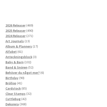
469
2026 Releaser
469
produkter
490
2025 Releaser
490
produkter
271
2024 Releaser
271
13
produkter
Art Journals
13
produkter
17
Album & Planners
17
61
produkter
Alfabet
61
produkter
3
Anteckningsblock
3
102
produkter
Baby & Barn
102
produkter
52
Band & Snören
52
produkter
6
Behöver du något mer?
6
90
produkter
Birthday
90
41
produkter
Bröllop
41
produkter
85
Cardstock
85
produkter
32
Clear Stamps
32
42
produkter
Cuttlebug
42
produkter
368
Dekorera
368