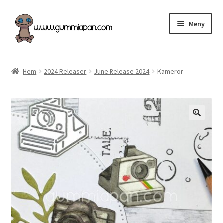
Hoppa
Hoppa
Meny
till
till
navigering
innehåll
Expand
Svenska
underm
Hem
2024 Releaser
June Release 2024
Kameror
Kategorier
Nyheter & Påfyllt!
Återförsäljare
Butiken
Köpvillkor
Angel Policy