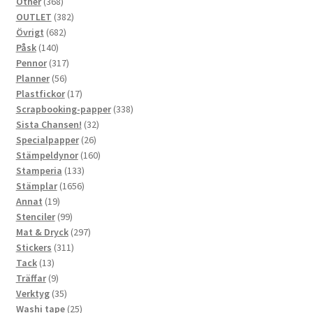
368
produkter
Other
368
produkter
382
OUTLET
382
682
produkter
Övrigt
682
140
produkter
Påsk
140
produkter
317
Pennor
317
56
produkter
Planner
56
produkter
17
Plastfickor
17
produkter
338
Scrapbooking-papper
338
32
produkter
Sista Chansen!
32
26
produkter
Specialpapper
26
produkter
160
Stämpeldynor
160
133
produkter
Stamperia
133
produkter
1656
Stämplar
1656
19
produkter
Annat
19
produkter
99
Stenciler
99
produkter
297
Mat & Dryck
297
311
produkter
Stickers
311
13
produkter
Tack
13
produkter
9
Träffar
9
produkter
35
Verktyg
35
produkter
25
Washi tape
25