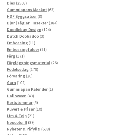
2503
produkter
Dies
2503
produkter
63
Gummiapans Maskot
63
8
produkter
HDF Byggsatser
8
produkter
384
Djur | Fåglar | Insekter
384
124
produkter
Doodlebug Design
124
3
produkter
Dutch Doobadoo
3
11
produkter
Embossing
11
produkter
11
Embossingfolder
11
171
produkter
Färg
171
produkter
26
Färgläggningsmaterial
26
179
produkter
Födelsedag
179
20
produkter
Förvaring
20
102
produkter
Garn
102
produkter
1
Gummiapan Kalender
1
43
produkt
Halloween
43
produkter
5
Kortstommar
5
produkter
10
Kuvert & Påsar
10
21
produkter
Lim & Tejp
21
produkter
89
Neocolor II
89
produkter
638
Nyheter & Påfyllt!
638