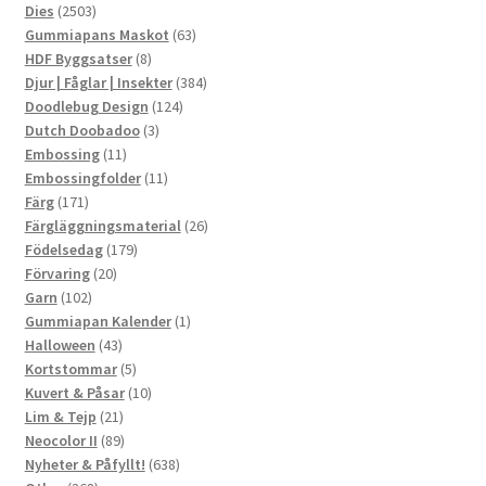
2503
produkter
Dies
2503
produkter
63
Gummiapans Maskot
63
8
produkter
HDF Byggsatser
8
produkter
384
Djur | Fåglar | Insekter
384
124
produkter
Doodlebug Design
124
3
produkter
Dutch Doobadoo
3
11
produkter
Embossing
11
produkter
11
Embossingfolder
11
171
produkter
Färg
171
produkter
26
Färgläggningsmaterial
26
179
produkter
Födelsedag
179
20
produkter
Förvaring
20
102
produkter
Garn
102
produkter
1
Gummiapan Kalender
1
43
produkt
Halloween
43
produkter
5
Kortstommar
5
produkter
10
Kuvert & Påsar
10
21
produkter
Lim & Tejp
21
produkter
89
Neocolor II
89
produkter
638
Nyheter & Påfyllt!
638