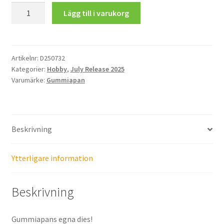
Kalligrafispetsar
Lägg till i varukorg
mängd
Artikelnr:
D250732
Kategorier:
Hobby
,
July Release 2025
Varumärke:
Gummiapan
Beskrivning
Ytterligare information
Beskrivning
Gummiapans egna dies!