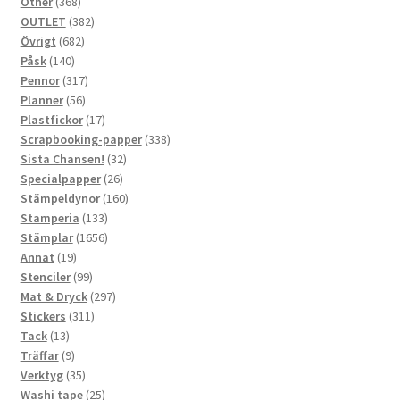
368
produkter
Other
368
produkter
382
OUTLET
382
682
produkter
Övrigt
682
140
produkter
Påsk
140
produkter
317
Pennor
317
56
produkter
Planner
56
produkter
17
Plastfickor
17
produkter
338
Scrapbooking-papper
338
32
produkter
Sista Chansen!
32
26
produkter
Specialpapper
26
produkter
160
Stämpeldynor
160
133
produkter
Stamperia
133
produkter
1656
Stämplar
1656
19
produkter
Annat
19
produkter
99
Stenciler
99
produkter
297
Mat & Dryck
297
311
produkter
Stickers
311
13
produkter
Tack
13
produkter
9
Träffar
9
produkter
35
Verktyg
35
produkter
25
Washi tape
25