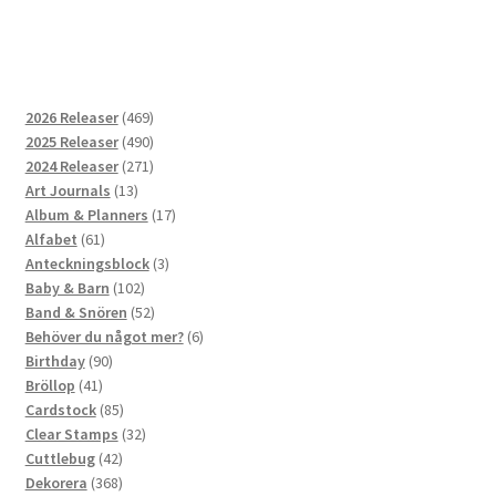
469
2026 Releaser
469
produkter
490
2025 Releaser
490
produkter
271
2024 Releaser
271
13
produkter
Art Journals
13
produkter
17
Album & Planners
17
61
produkter
Alfabet
61
produkter
3
Anteckningsblock
3
102
produkter
Baby & Barn
102
produkter
52
Band & Snören
52
produkter
6
Behöver du något mer?
6
90
produkter
Birthday
90
41
produkter
Bröllop
41
produkter
85
Cardstock
85
produkter
32
Clear Stamps
32
42
produkter
Cuttlebug
42
produkter
368
Dekorera
368