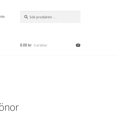
Sök
Sök
nto
efter:
0.00
kr
0 artiklar
önor