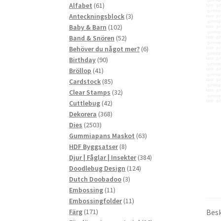
61
produkter
Alfabet
61
produkter
3
Anteckningsblock
3
102
produkter
Baby & Barn
102
produkter
52
Band & Snören
52
produkter
6
Behöver du något mer?
6
90
produkter
Birthday
90
41
produkter
Bröllop
41
produkter
85
Cardstock
85
produkter
32
Clear Stamps
32
42
produkter
Cuttlebug
42
produkter
368
Dekorera
368
2503
produkter
Dies
2503
produkter
63
Gummiapans Maskot
63
8
produkter
HDF Byggsatser
8
produkter
384
Djur | Fåglar | Insekter
384
124
produkter
Doodlebug Design
124
3
produkter
Dutch Doobadoo
3
11
produkter
Embossing
11
produkter
11
Embossingfolder
11
171
produkter
Besk
Färg
171