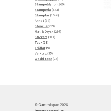
produkter
160
Stämpeldynor
160
133
produkter
Stamperia
133
produkter
1656
Stämplar
1656
19
produkter
Annat
19
produkter
99
Stenciler
99
produkter
297
Mat & Dryck
297
311
produkter
Stickers
311
13
produkter
Tack
13
produkter
9
Träffar
9
produkter
35
Verktyg
35
produkter
25
Washi tape
25
produkter
© Gummiapan 2026
Integritetspolicy