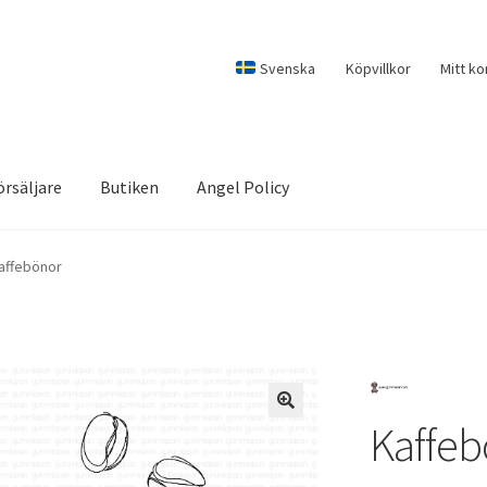
Svenska
Köpvillkor
Mitt ko
örsäljare
Butiken
Angel Policy
affebönor
Kaffeb