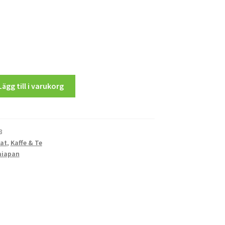
Lägg till i varukorg
8
at
,
Kaffe & Te
iapan