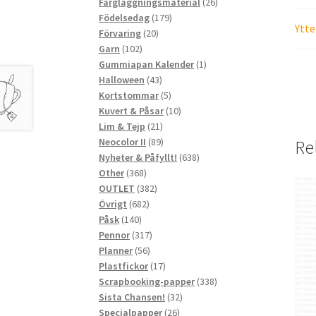
produkter
26
Färgläggningsmaterial
26
179
produkter
Födelsedag
179
Ytte
20
produkter
Förvaring
20
102
produkter
Garn
102
produkter
1
Gummiapan Kalender
1
43
produkt
Halloween
43
produkter
5
Kortstommar
5
produkter
10
Kuvert & Påsar
10
21
produkter
Lim & Tejp
21
produkter
89
Neocolor II
89
Re
produkter
638
Nyheter & Påfyllt!
638
368
produkter
Other
368
produkter
382
OUTLET
382
682
produkter
Övrigt
682
140
produkter
Påsk
140
produkter
317
Pennor
317
56
produkter
Planner
56
produkter
17
Plastfickor
17
produkter
338
Scrapbooking-papper
338
32
produkter
Sista Chansen!
32
26
produkter
Specialpapper
26