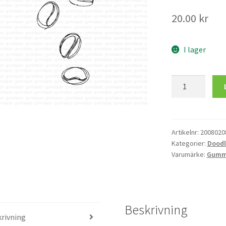
20.00
kr
I lager
Kaffebönor
mängd
Artikelnr:
2008020
Kategorier:
Doodl
Varumärke:
Gumm
Beskrivning
rivning