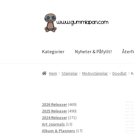
Hoppa
Hoppa
till
till
navigering
innehåll
Kategorier
Nyheter & Påfyllt!
Återf
Hem
Stämplar
Motivstämplar
Doodlat
K
469
2026 Releaser
469
produkter
490
2025 Releaser
490
produkter
271
2024 Releaser
271
13
produkter
Art Journals
13
produkter
17
Album & Planners
17