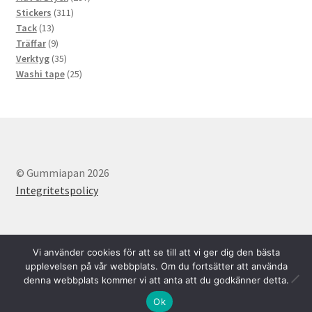
311
produkter
Stickers
311
13
produkter
Tack
13
produkter
9
Träffar
9
produkter
35
Verktyg
35
produkter
25
Washi tape
25
produkter
© Gummiapan 2026
Integritetspolicy
Vi använder cookies för att se till att vi ger dig den bästa
upplevelsen på vår webbplats. Om du fortsätter att använda
denna webbplats kommer vi att anta att du godkänner detta.
Svenska
English
0
Ok
Sök
Sök