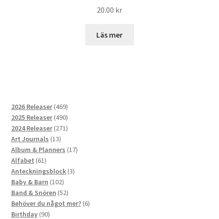
20.00
kr
Läs mer
469
2026 Releaser
469
produkter
490
2025 Releaser
490
produkter
271
2024 Releaser
271
13
produkter
Art Journals
13
produkter
17
Album & Planners
17
61
produkter
Alfabet
61
produkter
3
Anteckningsblock
3
102
produkter
Baby & Barn
102
produkter
52
Band & Snören
52
produkter
6
Behöver du något mer?
6
90
produkter
Birthday
90