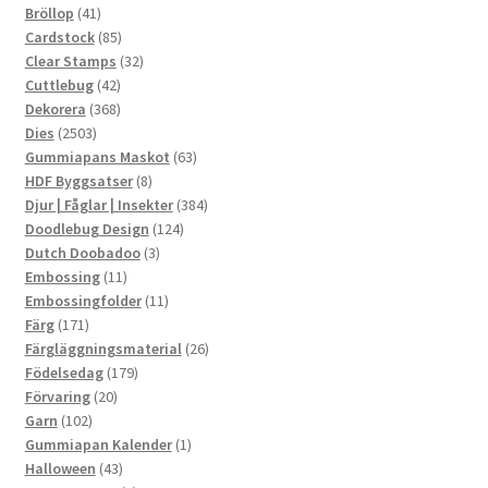
41
produkter
Bröllop
41
produkter
85
Cardstock
85
produkter
32
Clear Stamps
32
42
produkter
Cuttlebug
42
produkter
368
Dekorera
368
2503
produkter
Dies
2503
produkter
63
Gummiapans Maskot
63
8
produkter
HDF Byggsatser
8
produkter
384
Djur | Fåglar | Insekter
384
124
produkter
Doodlebug Design
124
3
produkter
Dutch Doobadoo
3
11
produkter
Embossing
11
produkter
11
Embossingfolder
11
171
produkter
Färg
171
produkter
26
Färgläggningsmaterial
26
179
produkter
Födelsedag
179
20
produkter
Förvaring
20
102
produkter
Garn
102
produkter
1
Gummiapan Kalender
1
43
produkt
Halloween
43