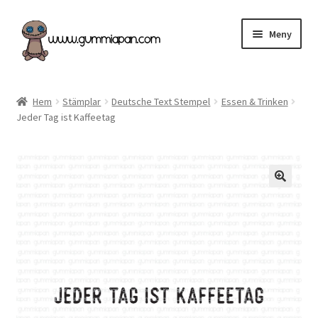
Hoppa
Hoppa
Meny
till
till
navigering
innehåll
Expand
Svenska
underm
Hem
Stämplar
Deutsche Text Stempel
Essen & Trinken
Jeder Tag ist Kaffeetag
Kategorier
Nyheter & Påfyllt!
Återförsäljare
Butiken
Köpvillkor
Angel Policy