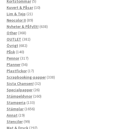
produkter
5
Kortstommar
5
produkter
10
Kuvert & Påsar
10
21
produkter
Lim & Tejp
21
produkter
89
Neocolor II
89
produkter
638
Nyheter & Påfyllt!
638
368
produkter
Other
368
produkter
382
OUTLET
382
682
produkter
Övrigt
682
140
produkter
Påsk
140
produkter
317
Pennor
317
56
produkter
Planner
56
produkter
17
Plastfickor
17
produkter
338
Scrapbooking-papper
338
32
produkter
Sista Chansen!
32
26
produkter
Specialpapper
26
produkter
160
Stämpeldynor
160
133
produkter
Stamperia
133
produkter
1656
Stämplar
1656
19
produkter
Annat
19
produkter
99
Stenciler
99
produkter
297
Mat & Dryck
297