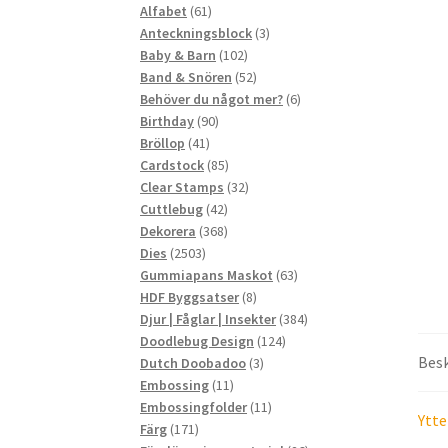
61
produkter
Alfabet
61
produkter
3
Anteckningsblock
3
102
produkter
Baby & Barn
102
produkter
52
Band & Snören
52
produkter
6
Behöver du något mer?
6
90
produkter
Birthday
90
41
produkter
Bröllop
41
produkter
85
Cardstock
85
produkter
32
Clear Stamps
32
42
produkter
Cuttlebug
42
produkter
368
Dekorera
368
2503
produkter
Dies
2503
produkter
63
Gummiapans Maskot
63
8
produkter
HDF Byggsatser
8
produkter
384
Djur | Fåglar | Insekter
384
124
produkter
Doodlebug Design
124
Besk
3
produkter
Dutch Doobadoo
3
11
produkter
Embossing
11
produkter
11
Embossingfolder
11
Ytte
171
produkter
Färg
171