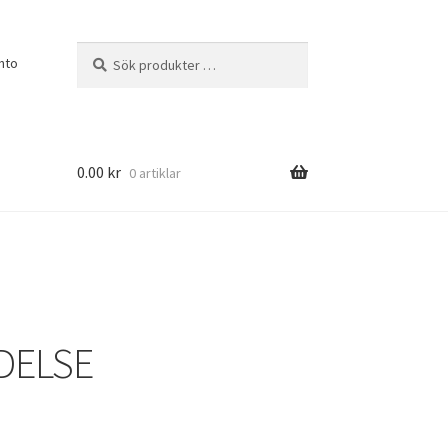
Sök
Sök
nto
efter:
0.00
kr
0 artiklar
DELSE