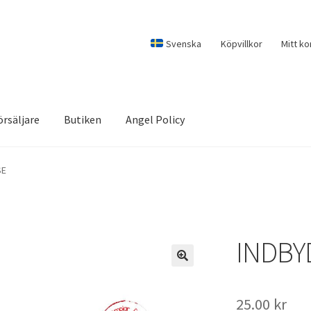
Svenska
Köpvillkor
Mitt ko
örsäljare
Butiken
Angel Policy
SE
INDBY
25.00
kr