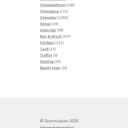
produkter
160
Stämpeldynor
160
133
produkter
Stamperia
133
produkter
1656
Stämplar
1656
19
produkter
Annat
19
produkter
99
Stenciler
99
produkter
297
Mat & Dryck
297
311
produkter
Stickers
311
13
produkter
Tack
13
produkter
9
Träffar
9
produkter
35
Verktyg
35
produkter
25
Washi tape
25
produkter
© Gummiapan 2026
Integritetspolicy