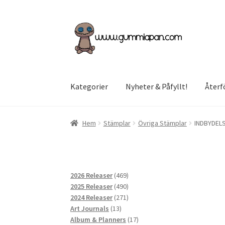
Hoppa
Hoppa
till
till
navigering
innehåll
Kategorier
Nyheter & Påfyllt!
Återf
Hem
Stämplar
Övriga Stämplar
INDBYDEL
469
2026 Releaser
469
produkter
490
2025 Releaser
490
produkter
271
2024 Releaser
271
13
produkter
Art Journals
13
produkter
17
Album & Planners
17