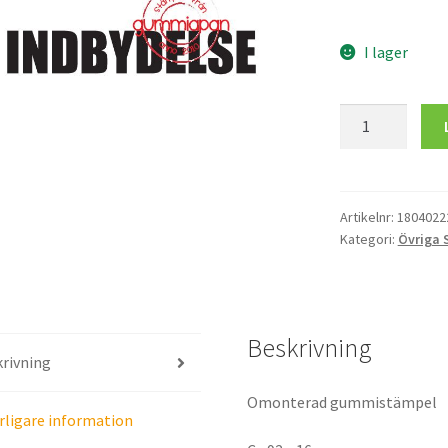
I lager
INDBYDELSE
mängd
Artikelnr:
1804022
Kategori:
Övriga 
Beskrivning
rivning
Omonterad gummistämpel
rligare information