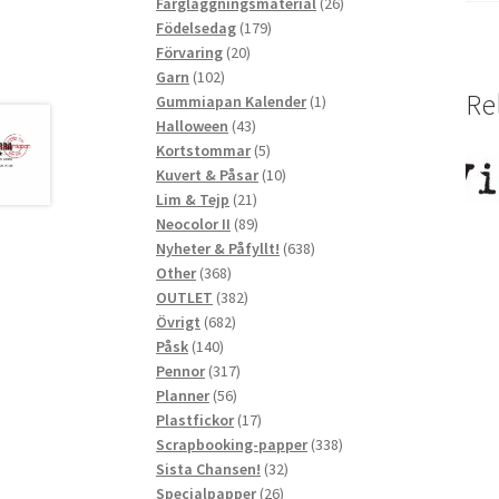
produkter
26
Färgläggningsmaterial
26
179
produkter
Födelsedag
179
20
produkter
Förvaring
20
102
produkter
Garn
102
Re
produkter
1
Gummiapan Kalender
1
43
produkt
Halloween
43
produkter
5
Kortstommar
5
produkter
10
Kuvert & Påsar
10
21
produkter
Lim & Tejp
21
produkter
89
Neocolor II
89
produkter
638
Nyheter & Påfyllt!
638
368
produkter
Other
368
produkter
382
OUTLET
382
682
produkter
Övrigt
682
140
produkter
Påsk
140
produkter
317
Pennor
317
56
produkter
Planner
56
produkter
17
Plastfickor
17
produkter
338
Scrapbooking-papper
338
32
produkter
Sista Chansen!
32
26
produkter
Specialpapper
26