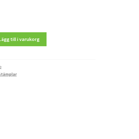
Lägg till i varukorg
2
Stämplar