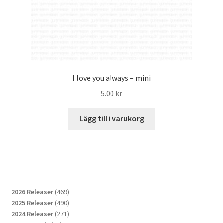
I love you always – mini
5.00
kr
Lägg till i varukorg
469
2026 Releaser
469
produkter
490
2025 Releaser
490
produkter
271
2024 Releaser
271