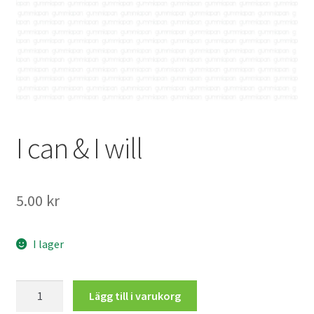
Mitt konto
I can & I will
5.00
kr
I lager
I
Lägg till i varukorg
can