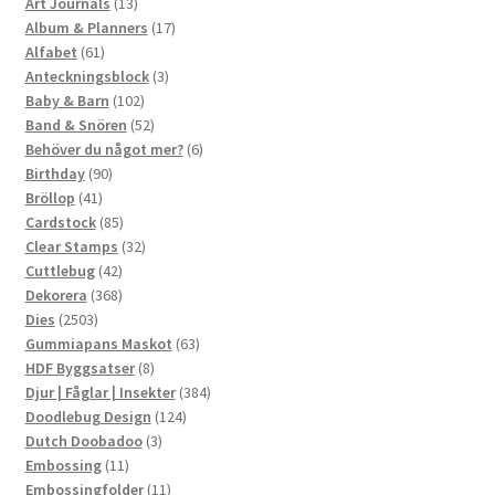
13
produkter
Art Journals
13
produkter
17
Album & Planners
17
61
produkter
Alfabet
61
produkter
3
Anteckningsblock
3
102
produkter
Baby & Barn
102
produkter
52
Band & Snören
52
produkter
6
Behöver du något mer?
6
90
produkter
Birthday
90
41
produkter
Bröllop
41
produkter
85
Cardstock
85
produkter
32
Clear Stamps
32
42
produkter
Cuttlebug
42
produkter
368
Dekorera
368
2503
produkter
Dies
2503
produkter
63
Gummiapans Maskot
63
8
produkter
HDF Byggsatser
8
produkter
384
Djur | Fåglar | Insekter
384
124
produkter
Doodlebug Design
124
3
produkter
Dutch Doobadoo
3
11
produkter
Embossing
11
produkter
11
Embossingfolder
11