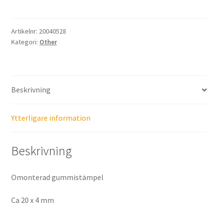
&
I
will
Artikelnr:
20040528
Kategori:
Other
mängd
Beskrivning
Ytterligare information
Beskrivning
Omonterad gummistämpel
Ca 20 x 4 mm