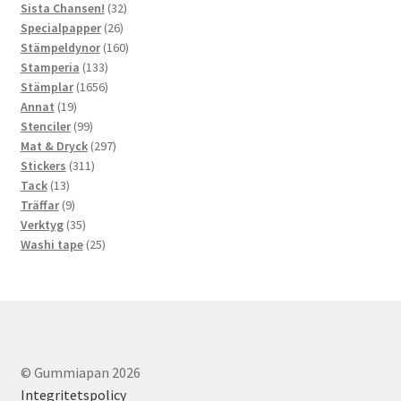
32
produkter
Sista Chansen!
32
26
produkter
Specialpapper
26
produkter
160
Stämpeldynor
160
133
produkter
Stamperia
133
produkter
1656
Stämplar
1656
19
produkter
Annat
19
produkter
99
Stenciler
99
produkter
297
Mat & Dryck
297
311
produkter
Stickers
311
13
produkter
Tack
13
produkter
9
Träffar
9
produkter
35
Verktyg
35
produkter
25
Washi tape
25
produkter
© Gummiapan 2026
Integritetspolicy