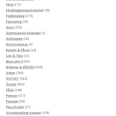
171
produkter
Färg
171
produkter
26
Färgläggningsmaterial
26
179
produkter
Födelsedag
179
20
produkter
Förvaring
20
102
produkter
Garn
102
produkter
1
Gummiapan Kalender
1
43
produkt
Halloween
43
produkter
5
Kortstommar
5
produkter
10
Kuvert & Påsar
10
21
produkter
Lim & Tejp
21
produkter
89
Neocolor II
89
produkter
638
Nyheter & Påfyllt!
638
368
produkter
Other
368
produkter
382
OUTLET
382
682
produkter
Övrigt
682
140
produkter
Påsk
140
produkter
317
Pennor
317
56
produkter
Planner
56
produkter
17
Plastfickor
17
produkter
338
Scrapbooking-papper
338