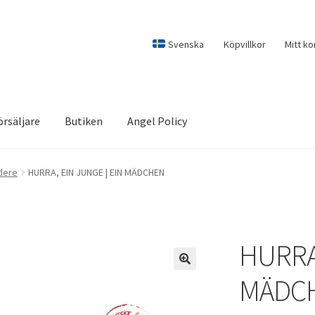
Svenska
Köpvillkor
Mitt ko
örsäljare
Butiken
Angel Policy
dere
HURRA, EIN JUNGE | EIN MÄDCHEN
HURRA,
MÄDC