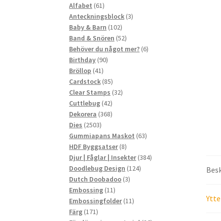
61
produkter
Alfabet
61
produkter
3
Anteckningsblock
3
102
produkter
Baby & Barn
102
produkter
52
Band & Snören
52
produkter
6
Behöver du något mer?
6
90
produkter
Birthday
90
41
produkter
Bröllop
41
produkter
85
Cardstock
85
produkter
32
Clear Stamps
32
42
produkter
Cuttlebug
42
produkter
368
Dekorera
368
2503
produkter
Dies
2503
produkter
63
Gummiapans Maskot
63
8
produkter
HDF Byggsatser
8
produkter
384
Djur | Fåglar | Insekter
384
124
produkter
Doodlebug Design
124
Besk
3
produkter
Dutch Doobadoo
3
11
produkter
Embossing
11
Ytte
produkter
11
Embossingfolder
11
171
produkter
Färg
171