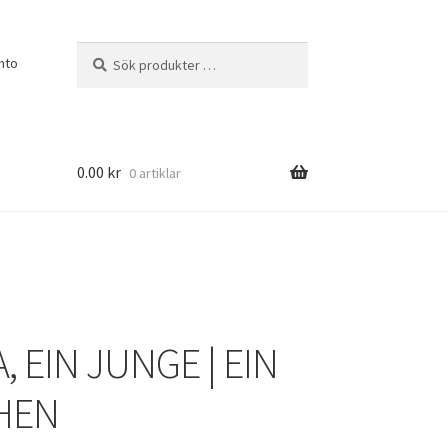
Sök
Sök
nto
efter:
0.00
kr
0 artiklar
 EIN JUNGE | EIN
HEN