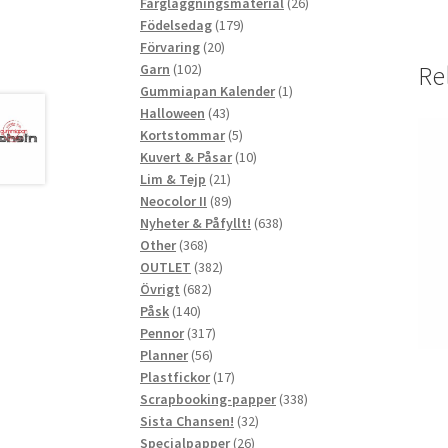
produkter
26
Färgläggningsmaterial
26
179
produkter
Födelsedag
179
20
produkter
Förvaring
20
102
produkter
Garn
102
Re
produkter
1
Gummiapan Kalender
1
43
produkt
Halloween
43
produkter
5
Kortstommar
5
produkter
10
Kuvert & Påsar
10
21
produkter
Lim & Tejp
21
produkter
89
Neocolor II
89
produkter
638
Nyheter & Påfyllt!
638
368
produkter
Other
368
produkter
382
OUTLET
382
682
produkter
Övrigt
682
140
produkter
Påsk
140
produkter
317
Pennor
317
56
produkter
Planner
56
produkter
17
Plastfickor
17
produkter
338
Scrapbooking-papper
338
32
produkter
Sista Chansen!
32
26
produkter
Specialpapper
26