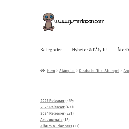
Hoppa
Hoppa
till
till
navigering
innehåll
Kategorier
Nyheter & Påfyllt!
Återf
Hem
Stämplar
Deutsche Text Stempel
An
469
2026 Releaser
469
produkter
490
2025 Releaser
490
produkter
271
2024 Releaser
271
13
produkter
Art Journals
13
produkter
17
Album & Planners
17