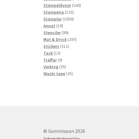
produkter
160
Stämpeldynor
160
133
produkter
Stamperia
133
produkter
1656
Stämplar
1656
19
produkter
Annat
19
produkter
99
Stenciler
99
produkter
297
Mat & Dryck
297
311
produkter
Stickers
311
13
produkter
Tack
13
produkter
9
Träffar
9
produkter
35
Verktyg
35
produkter
25
Washi tape
25
produkter
© Gummiapan 2026
Integritetspolicy