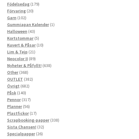
179
produkter
Födelsedag
179
20
produkter
Förvaring
20
102
produkter
Garn
102
produkter
1
Gummiapan Kalender
1
43
produkt
Halloween
43
produkter
5
Kortstommar
5
produkter
10
Kuvert & Påsar
10
21
produkter
Lim & Tejp
21
produkter
89
Neocolor II
89
produkter
638
Nyheter & Påfyllt!
638
368
produkter
Other
368
produkter
382
OUTLET
382
682
produkter
Övrigt
682
140
produkter
Påsk
140
produkter
317
Pennor
317
56
produkter
Planner
56
produkter
17
Plastfickor
17
produkter
338
Scrapbooking-papper
338
32
produkter
Sista Chansen!
32
26
produkter
Specialpapper
26