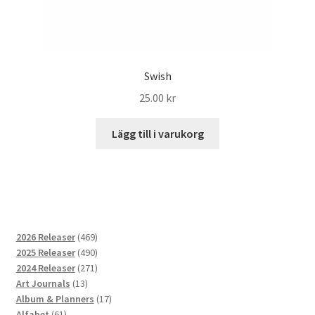
Swish
25.00
kr
Lägg till i varukorg
469
2026 Releaser
469
produkter
490
2025 Releaser
490
produkter
271
2024 Releaser
271
13
produkter
Art Journals
13
produkter
17
Album & Planners
17
61
produkter
Alfabet
61