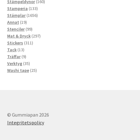
produkter
160
Stämpeldynor
160
133
produkter
Stamperia
133
produkter
1656
Stämplar
1656
19
produkter
Annat
19
produkter
99
Stenciler
99
produkter
297
Mat & Dryck
297
311
produkter
Stickers
311
13
produkter
Tack
13
produkter
9
Träffar
9
produkter
35
Verktyg
35
produkter
25
Washi tape
25
produkter
© Gummiapan 2026
Integritetspolicy