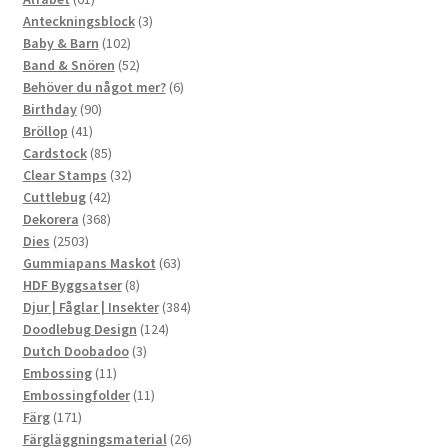
produkter
3
Anteckningsblock
3
102
produkter
Baby & Barn
102
produkter
52
Band & Snören
52
produkter
6
Behöver du något mer?
6
90
produkter
Birthday
90
41
produkter
Bröllop
41
produkter
85
Cardstock
85
produkter
32
Clear Stamps
32
42
produkter
Cuttlebug
42
produkter
368
Dekorera
368
2503
produkter
Dies
2503
produkter
63
Gummiapans Maskot
63
8
produkter
HDF Byggsatser
8
produkter
384
Djur | Fåglar | Insekter
384
124
produkter
Doodlebug Design
124
3
produkter
Dutch Doobadoo
3
11
produkter
Embossing
11
produkter
11
Embossingfolder
11
171
produkter
Färg
171
produkter
26
Färgläggningsmaterial
26