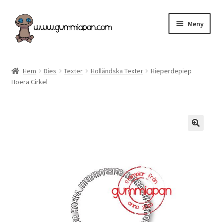
Hoppa
Hoppa
Meny
till
till
navigering
innehåll
Expand
Svenska
underm
Hem
Dies
Texter
Holländska Texter
Hieperdepiep
Hoera Cirkel
Kategorier
Nyheter & Påfyllt!
Återförsäljare
Butiken
Köpvillkor
Angel Policy