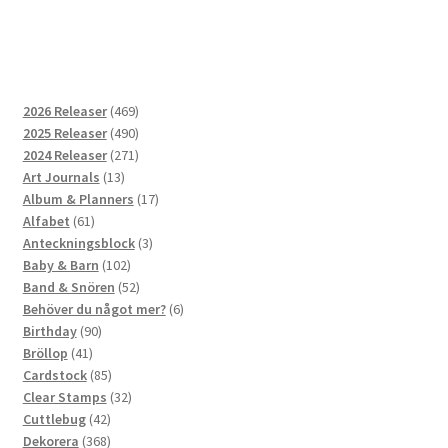
469
2026 Releaser
469
produkter
490
2025 Releaser
490
produkter
271
2024 Releaser
271
13
produkter
Art Journals
13
produkter
17
Album & Planners
17
61
produkter
Alfabet
61
produkter
3
Anteckningsblock
3
102
produkter
Baby & Barn
102
produkter
52
Band & Snören
52
produkter
6
Behöver du något mer?
6
90
produkter
Birthday
90
41
produkter
Bröllop
41
produkter
85
Cardstock
85
produkter
32
Clear Stamps
32
42
produkter
Cuttlebug
42
produkter
368
Dekorera
368