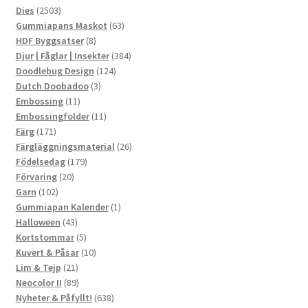
2503
produkter
Dies
2503
produkter
63
Gummiapans Maskot
63
8
produkter
HDF Byggsatser
8
produkter
384
Djur | Fåglar | Insekter
384
124
produkter
Doodlebug Design
124
3
produkter
Dutch Doobadoo
3
11
produkter
Embossing
11
produkter
11
Embossingfolder
11
171
produkter
Färg
171
produkter
26
Färgläggningsmaterial
26
179
produkter
Födelsedag
179
20
produkter
Förvaring
20
102
produkter
Garn
102
produkter
1
Gummiapan Kalender
1
43
produkt
Halloween
43
produkter
5
Kortstommar
5
produkter
10
Kuvert & Påsar
10
21
produkter
Lim & Tejp
21
produkter
89
Neocolor II
89
produkter
638
Nyheter & Påfyllt!
638