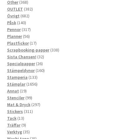
368
produkter
Other
368
produkter
382
OUTLET
382
682
produkter
Övrigt
682
140
produkter
Påsk
140
produkter
317
Pennor
317
56
produkter
Planner
56
produkter
17
Plastfickor
17
produkter
338
Scrapbooking-papper
338
32
produkter
Sista Chansen!
32
26
produkter
Specialpapper
26
produkter
160
Stämpeldynor
160
133
produkter
Stamperia
133
produkter
1656
Stämplar
1656
19
produkter
Annat
19
produkter
99
Stenciler
99
produkter
297
Mat & Dryck
297
311
produkter
Stickers
311
13
produkter
Tack
13
produkter
9
Träffar
9
produkter
35
Verktyg
35
produkter
25
Washi tape
25