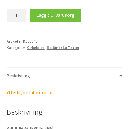
Hieperdepiep
Lägg till i varukorg
Hoera
Cirkel
mängd
Artikelnr:
D180849
Kategorier:
Cirkeldies
,
Holländska Texter
Beskrivning
Ytterligare information
Beskrivning
Gummiapans egna dies!