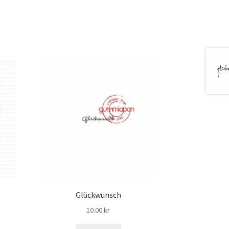
Glückwunsch
10.00
kr