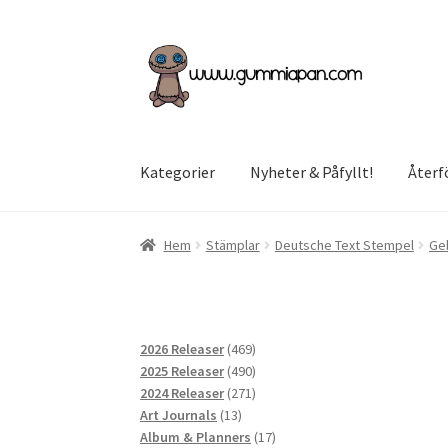
Hoppa
Hoppa
till
till
navigering
innehåll
Kategorier
Nyheter & Påfyllt!
Återf
Hem
Stämplar
Deutsche Text Stempel
Ge
469
2026 Releaser
469
produkter
490
2025 Releaser
490
produkter
271
2024 Releaser
271
13
produkter
Art Journals
13
produkter
17
Album & Planners
17