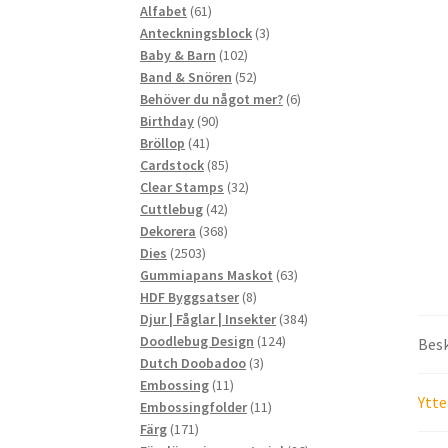
61
produkter
Alfabet
61
produkter
3
Anteckningsblock
3
102
produkter
Baby & Barn
102
produkter
52
Band & Snören
52
produkter
6
Behöver du något mer?
6
90
produkter
Birthday
90
41
produkter
Bröllop
41
produkter
85
Cardstock
85
produkter
32
Clear Stamps
32
42
produkter
Cuttlebug
42
produkter
368
Dekorera
368
2503
produkter
Dies
2503
produkter
63
Gummiapans Maskot
63
8
produkter
HDF Byggsatser
8
produkter
384
Djur | Fåglar | Insekter
384
124
produkter
Doodlebug Design
124
Besk
3
produkter
Dutch Doobadoo
3
11
produkter
Embossing
11
Ytte
produkter
11
Embossingfolder
11
171
produkter
Färg
171