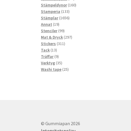
produkter
160
Stämpeldynor
160
133
produkter
Stamperia
133
produkter
1656
Stämplar
1656
19
produkter
Annat
19
produkter
99
Stenciler
99
produkter
297
Mat & Dryck
297
311
produkter
Stickers
311
13
produkter
Tack
13
produkter
9
Träffar
9
produkter
35
Verktyg
35
produkter
25
Washi tape
25
produkter
© Gummiapan 2026
Integritetspolicy