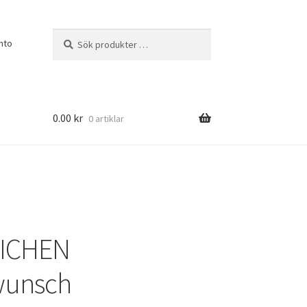
Sök
Sök
nto
efter:
0.00
kr
0 artiklar
ICHEN
wunsch