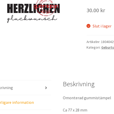
30.00
kr
Slut i lager
Artikelnr:
1804042
Kategori:
Geburt
Beskrivning
rivning
Omonterad gummistämpel
rligare information
Ca 77 x 28 mm