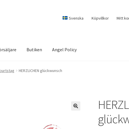
Svenska
Köpvillkor
Mitt ko
örsäljare
Butiken
Angel Policy
burtstag
HERZLICHEN glückwunsch
HERZL
glück