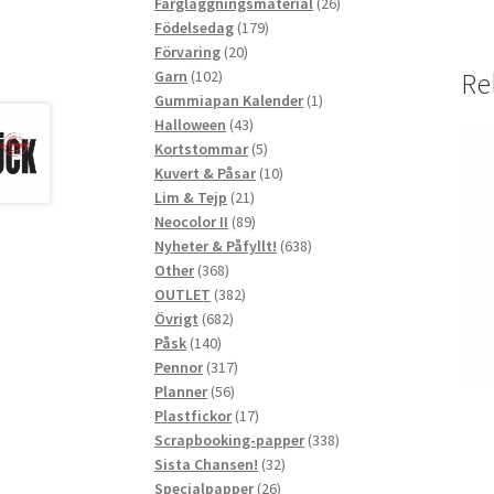
produkter
26
Färgläggningsmaterial
26
179
produkter
Födelsedag
179
20
produkter
Förvaring
20
102
produkter
Garn
102
Re
produkter
1
Gummiapan Kalender
1
43
produkt
Halloween
43
produkter
5
Kortstommar
5
produkter
10
Kuvert & Påsar
10
21
produkter
Lim & Tejp
21
produkter
89
Neocolor II
89
produkter
638
Nyheter & Påfyllt!
638
368
produkter
Other
368
produkter
382
OUTLET
382
682
produkter
Övrigt
682
140
produkter
Påsk
140
produkter
317
Pennor
317
56
produkter
Planner
56
produkter
17
Plastfickor
17
produkter
338
Scrapbooking-papper
338
32
produkter
Sista Chansen!
32
26
produkter
Specialpapper
26