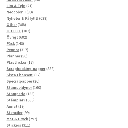
21
produkter
Lim & Tejp
21
produkter
89
Neocolor II
89
produkter
638
Nyheter & Påfyllt!
638
368
produkter
Other
368
produkter
382
OUTLET
382
682
produkter
Övrigt
682
140
produkter
Påsk
140
produkter
317
Pennor
317
56
produkter
Planner
56
produkter
17
Plastfickor
17
produkter
338
Scrapbooking-papper
338
32
produkter
Sista Chansen!
32
26
produkter
Specialpapper
26
produkter
160
Stämpeldynor
160
133
produkter
Stamperia
133
produkter
1656
Stämplar
1656
19
produkter
Annat
19
produkter
99
Stenciler
99
produkter
297
Mat & Dryck
297
311
produkter
Stickers
311