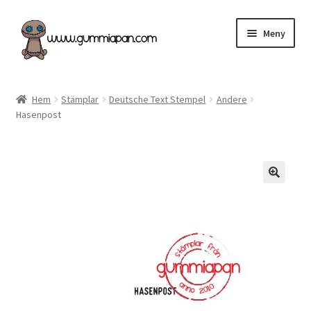
Hoppa
Hoppa
Meny
till
till
navigering
innehåll
Expand
Svenska
underm
Hem
Stämplar
Deutsche Text Stempel
Andere
Hasenpost
Kategorier
Nyheter & Påfyllt!
Återförsäljare
Butiken
Köpvillkor
Angel Policy