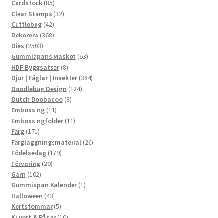
produkter
85
Cardstock
85
produkter
32
Clear Stamps
32
42
produkter
Cuttlebug
42
produkter
368
Dekorera
368
2503
produkter
Dies
2503
produkter
63
Gummiapans Maskot
63
8
produkter
HDF Byggsatser
8
produkter
384
Djur | Fåglar | Insekter
384
124
produkter
Doodlebug Design
124
3
produkter
Dutch Doobadoo
3
11
produkter
Embossing
11
produkter
11
Embossingfolder
11
171
produkter
Färg
171
produkter
26
Färgläggningsmaterial
26
179
produkter
Födelsedag
179
20
produkter
Förvaring
20
102
produkter
Garn
102
produkter
1
Gummiapan Kalender
1
43
produkt
Halloween
43
produkter
5
Kortstommar
5
produkter
10
Kuvert & Påsar
10