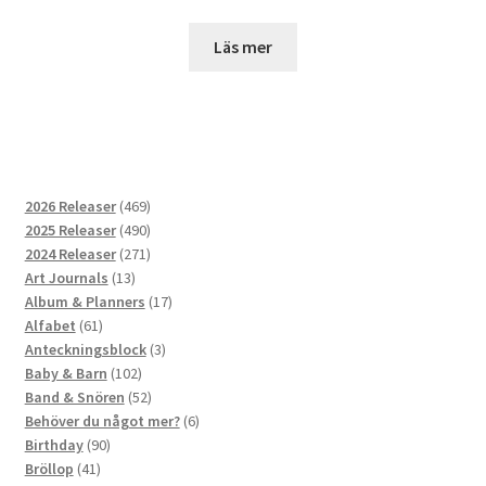
Läs mer
469
2026 Releaser
469
produkter
490
2025 Releaser
490
produkter
271
2024 Releaser
271
13
produkter
Art Journals
13
produkter
17
Album & Planners
17
61
produkter
Alfabet
61
produkter
3
Anteckningsblock
3
102
produkter
Baby & Barn
102
produkter
52
Band & Snören
52
produkter
6
Behöver du något mer?
6
90
produkter
Birthday
90
41
produkter
Bröllop
41