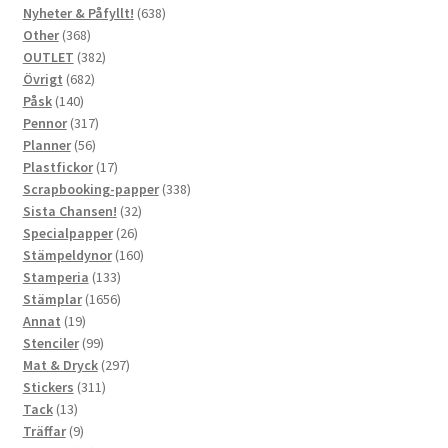
produkter
638
Nyheter & Påfyllt!
638
368
produkter
Other
368
produkter
382
OUTLET
382
682
produkter
Övrigt
682
140
produkter
Påsk
140
produkter
317
Pennor
317
56
produkter
Planner
56
produkter
17
Plastfickor
17
produkter
338
Scrapbooking-papper
338
32
produkter
Sista Chansen!
32
26
produkter
Specialpapper
26
produkter
160
Stämpeldynor
160
133
produkter
Stamperia
133
produkter
1656
Stämplar
1656
19
produkter
Annat
19
produkter
99
Stenciler
99
produkter
297
Mat & Dryck
297
311
produkter
Stickers
311
13
produkter
Tack
13
produkter
9
Träffar
9