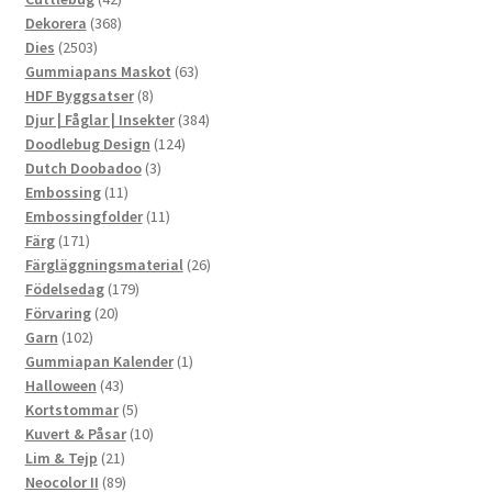
produkter
368
Dekorera
368
2503
produkter
Dies
2503
produkter
63
Gummiapans Maskot
63
8
produkter
HDF Byggsatser
8
produkter
384
Djur | Fåglar | Insekter
384
124
produkter
Doodlebug Design
124
3
produkter
Dutch Doobadoo
3
11
produkter
Embossing
11
produkter
11
Embossingfolder
11
171
produkter
Färg
171
produkter
26
Färgläggningsmaterial
26
179
produkter
Födelsedag
179
20
produkter
Förvaring
20
102
produkter
Garn
102
produkter
1
Gummiapan Kalender
1
43
produkt
Halloween
43
produkter
5
Kortstommar
5
produkter
10
Kuvert & Påsar
10
21
produkter
Lim & Tejp
21
produkter
89
Neocolor II
89