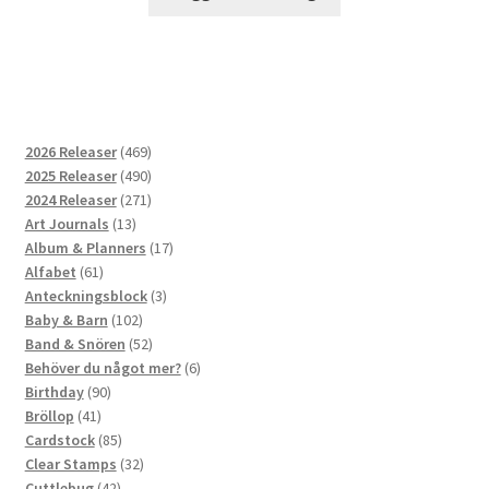
469
2026 Releaser
469
produkter
490
2025 Releaser
490
produkter
271
2024 Releaser
271
13
produkter
Art Journals
13
produkter
17
Album & Planners
17
61
produkter
Alfabet
61
produkter
3
Anteckningsblock
3
102
produkter
Baby & Barn
102
produkter
52
Band & Snören
52
produkter
6
Behöver du något mer?
6
90
produkter
Birthday
90
41
produkter
Bröllop
41
produkter
85
Cardstock
85
produkter
32
Clear Stamps
32
42
produkter
Cuttlebug
42