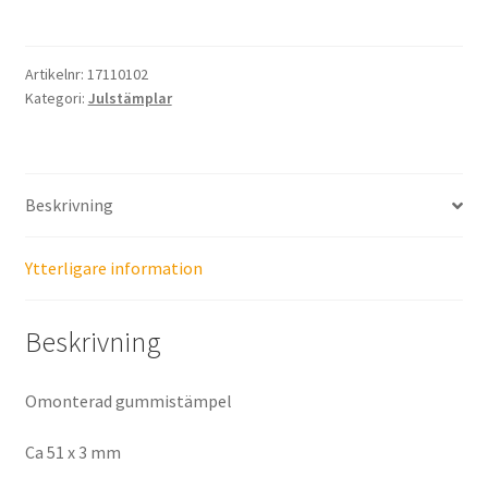
bara
snälla
barn
Artikelnr:
17110102
Kategori:
Julstämplar
mängd
Beskrivning
Ytterligare information
Beskrivning
Omonterad gummistämpel
Ca 51 x 3 mm