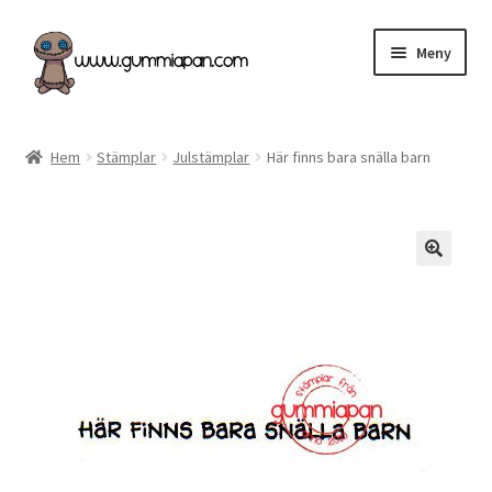
Hoppa
Hoppa
Meny
till
till
navigering
innehåll
Expand
Svenska
underm
Hem
Stämplar
Julstämplar
Här finns bara snälla barn
Kategorier
Nyheter & Påfyllt!
Återförsäljare
Butiken
Köpvillkor
Angel Policy