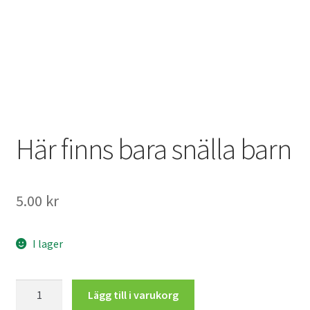
Mitt konto
Här finns bara snälla barn
5.00
kr
I lager
Här
Lägg till i varukorg
finns