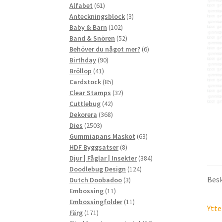
61
produkter
Alfabet
61
produkter
3
Anteckningsblock
3
102
produkter
Baby & Barn
102
produkter
52
Band & Snören
52
produkter
6
Behöver du något mer?
6
90
produkter
Birthday
90
41
produkter
Bröllop
41
produkter
85
Cardstock
85
produkter
32
Clear Stamps
32
42
produkter
Cuttlebug
42
produkter
368
Dekorera
368
2503
produkter
Dies
2503
produkter
63
Gummiapans Maskot
63
8
produkter
HDF Byggsatser
8
produkter
384
Djur | Fåglar | Insekter
384
124
produkter
Doodlebug Design
124
Besk
3
produkter
Dutch Doobadoo
3
11
produkter
Embossing
11
produkter
11
Embossingfolder
11
Ytte
171
produkter
Färg
171