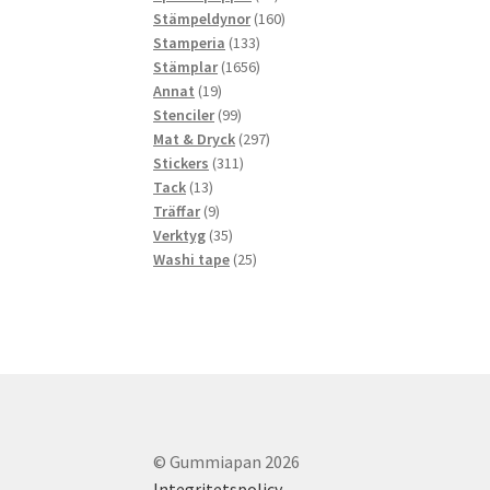
produkter
160
Stämpeldynor
160
133
produkter
Stamperia
133
produkter
1656
Stämplar
1656
19
produkter
Annat
19
produkter
99
Stenciler
99
produkter
297
Mat & Dryck
297
311
produkter
Stickers
311
13
produkter
Tack
13
produkter
9
Träffar
9
produkter
35
Verktyg
35
produkter
25
Washi tape
25
produkter
© Gummiapan 2026
Integritetspolicy