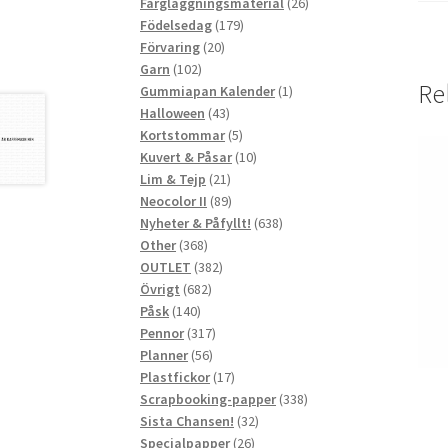
produkter
26
Färgläggningsmaterial
26
179
produkter
Födelsedag
179
20
produkter
Förvaring
20
102
produkter
Garn
102
Re
produkter
1
Gummiapan Kalender
1
43
produkt
Halloween
43
produkter
5
Kortstommar
5
produkter
10
Kuvert & Påsar
10
21
produkter
Lim & Tejp
21
produkter
89
Neocolor II
89
produkter
638
Nyheter & Påfyllt!
638
368
produkter
Other
368
produkter
382
OUTLET
382
682
produkter
Övrigt
682
140
produkter
Påsk
140
produkter
317
Pennor
317
56
produkter
Planner
56
produkter
17
Plastfickor
17
produkter
338
Scrapbooking-papper
338
32
produkter
Sista Chansen!
32
26
produkter
Specialpapper
26