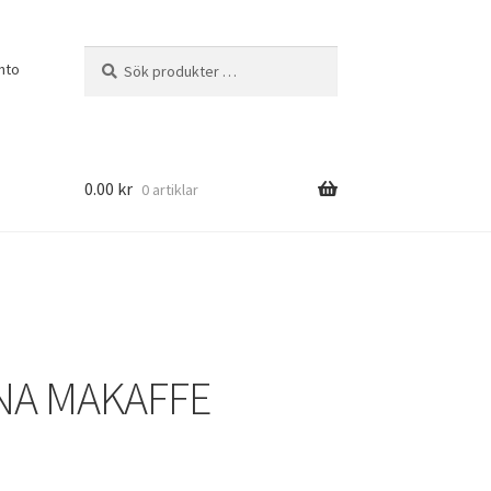
Sök
Sök
nto
efter:
0.00
kr
0 artiklar
A MAKAFFE