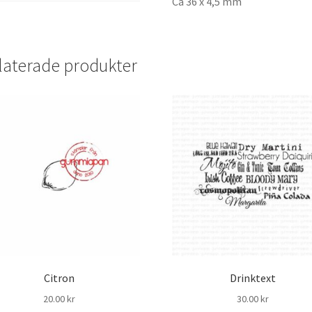
Ca 36 x 4,5 mm
laterade produkter
Citron
Drinktext
20.00
kr
30.00
kr