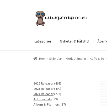
Hoppa
Hoppa
till
till
navigering
innehåll
Kategorier
Nyheter & Påfyllt!
Återf
Hem
Stämplar
Motivstämplar
Kaffe & Te
469
2026 Releaser
469
produkter
490
2025 Releaser
490
produkter
271
2024 Releaser
271
13
produkter
Art Journals
13
produkter
17
Album & Planners
17