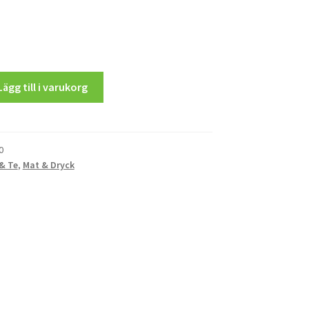
Lägg till i varukorg
0
 & Te
,
Mat & Dryck