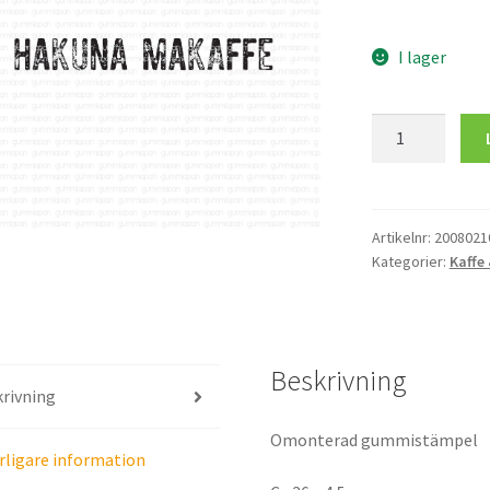
I lager
HAKUNA
MAKAFFE
mängd
Artikelnr:
2008021
Kategorier:
Kaffe
Beskrivning
rivning
Omonterad gummistämpel
rligare information