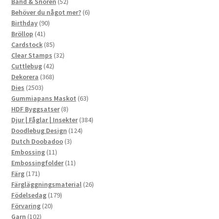
produkter
52
Band & Snören
52
produkter
6
Behöver du något mer?
6
90
produkter
Birthday
90
41
produkter
Bröllop
41
produkter
85
Cardstock
85
produkter
32
Clear Stamps
32
42
produkter
Cuttlebug
42
produkter
368
Dekorera
368
2503
produkter
Dies
2503
produkter
63
Gummiapans Maskot
63
8
produkter
HDF Byggsatser
8
produkter
384
Djur | Fåglar | Insekter
384
124
produkter
Doodlebug Design
124
3
produkter
Dutch Doobadoo
3
11
produkter
Embossing
11
produkter
11
Embossingfolder
11
171
produkter
Färg
171
produkter
26
Färgläggningsmaterial
26
179
produkter
Födelsedag
179
20
produkter
Förvaring
20
102
produkter
Garn
102