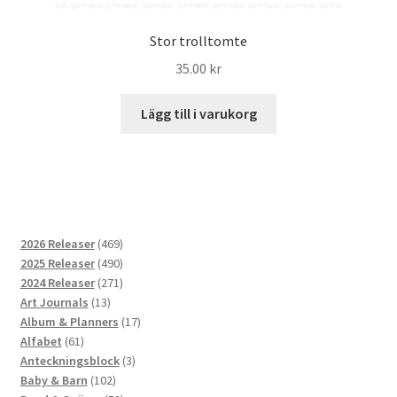
Stor trolltomte
35.00
kr
Lägg till i varukorg
469
2026 Releaser
469
produkter
490
2025 Releaser
490
produkter
271
2024 Releaser
271
13
produkter
Art Journals
13
produkter
17
Album & Planners
17
61
produkter
Alfabet
61
produkter
3
Anteckningsblock
3
102
produkter
Baby & Barn
102