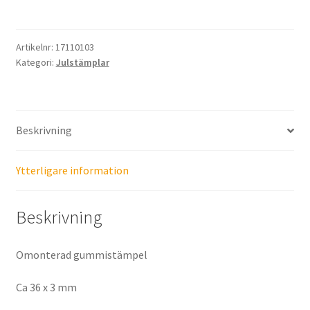
underbar
jul
mängd
Artikelnr:
17110103
Kategori:
Julstämplar
Beskrivning
Ytterligare information
Beskrivning
Omonterad gummistämpel
Ca 36 x 3 mm