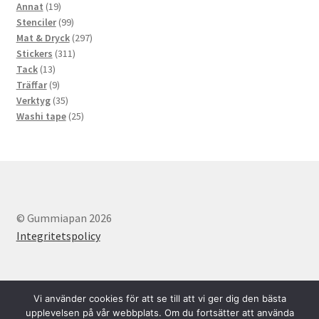
19
produkter
Annat
19
produkter
99
Stenciler
99
produkter
297
Mat & Dryck
297
311
produkter
Stickers
311
13
produkter
Tack
13
produkter
9
Träffar
9
produkter
35
Verktyg
35
produkter
25
Washi tape
25
produkter
© Gummiapan 2026
Integritetspolicy
Vi använder cookies för att se till att vi ger dig den bästa
upplevelsen på vår webbplats. Om du fortsätter att använda