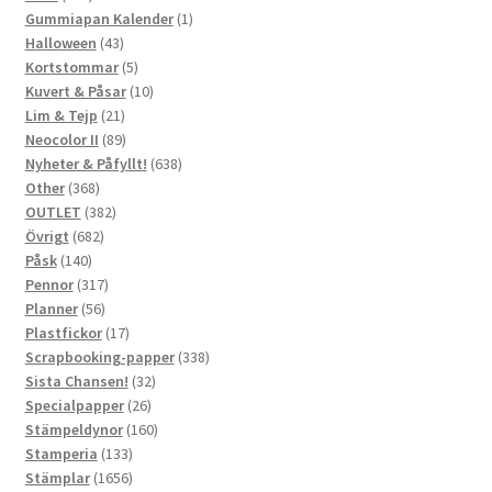
produkter
1
Gummiapan Kalender
1
43
produkt
Halloween
43
produkter
5
Kortstommar
5
produkter
10
Kuvert & Påsar
10
21
produkter
Lim & Tejp
21
produkter
89
Neocolor II
89
produkter
638
Nyheter & Påfyllt!
638
368
produkter
Other
368
produkter
382
OUTLET
382
682
produkter
Övrigt
682
140
produkter
Påsk
140
produkter
317
Pennor
317
56
produkter
Planner
56
produkter
17
Plastfickor
17
produkter
338
Scrapbooking-papper
338
32
produkter
Sista Chansen!
32
26
produkter
Specialpapper
26
produkter
160
Stämpeldynor
160
133
produkter
Stamperia
133
produkter
1656
Stämplar
1656