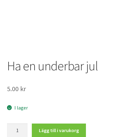
Mitt konto
Ha en underbar jul
5.00
kr
I lager
Ha
Lägg till i varukorg
en