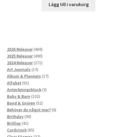
Lägg till i varukorg
469
2026 Releaser
469
produkter
490
2025 Releaser
490
produkter
271
2024 Releaser
271
13
produkter
Art Journals
13
produkter
17
Album & Planners
17
61
produkter
Alfabet
61
produkter
3
Anteckningsblock
3
102
produkter
Baby & Barn
102
produkter
52
Band & Snören
52
produkter
6
Behöver du något mer?
6
90
produkter
Birthday
90
41
produkter
Bröllop
41
produkter
85
Cardstock
85
produkter
32
Clear Stamps
32