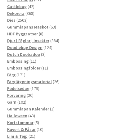
42
produkter
Cuttlebug
42
produkter
368
Dekorera
368
2503
produkter
Dies
2503
produkter
63
Gummiapans Maskot
63
8
produkter
HDF Byggsatser
8
produkter
384
Djur | Fåglar | Insekter
384
124
produkter
Doodlebug Design
124
3
produkter
Dutch Doobadoo
3
11
produkter
Embossing
11
produkter
11
Embossingfolder
11
171
produkter
Färg
171
produkter
26
Färgläggningsmaterial
26
179
produkter
Födelsedag
179
20
produkter
Förvaring
20
102
produkter
Garn
102
produkter
1
Gummiapan Kalender
1
43
produkt
Halloween
43
produkter
5
Kortstommar
5
produkter
10
Kuvert & Påsar
10
21
produkter
Lim & Tejp
21