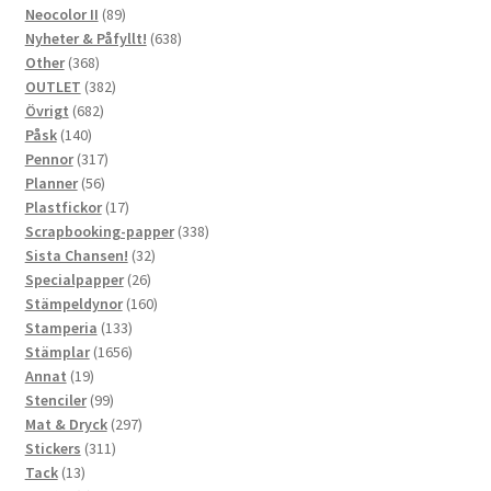
produkter
89
Neocolor II
89
produkter
638
Nyheter & Påfyllt!
638
368
produkter
Other
368
produkter
382
OUTLET
382
682
produkter
Övrigt
682
140
produkter
Påsk
140
produkter
317
Pennor
317
56
produkter
Planner
56
produkter
17
Plastfickor
17
produkter
338
Scrapbooking-papper
338
32
produkter
Sista Chansen!
32
26
produkter
Specialpapper
26
produkter
160
Stämpeldynor
160
133
produkter
Stamperia
133
produkter
1656
Stämplar
1656
19
produkter
Annat
19
produkter
99
Stenciler
99
produkter
297
Mat & Dryck
297
311
produkter
Stickers
311
13
produkter
Tack
13