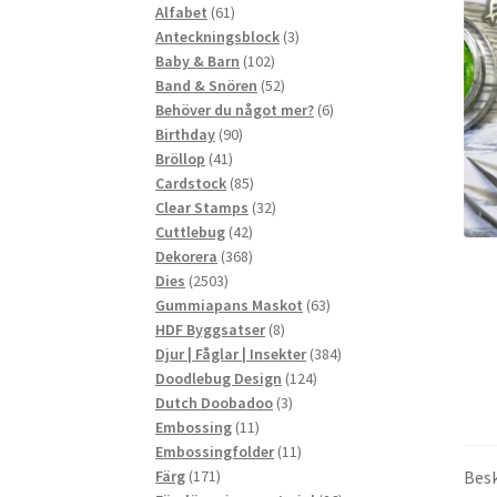
61
produkter
Alfabet
61
produkter
3
Anteckningsblock
3
102
produkter
Baby & Barn
102
produkter
52
Band & Snören
52
produkter
6
Behöver du något mer?
6
90
produkter
Birthday
90
41
produkter
Bröllop
41
produkter
85
Cardstock
85
produkter
32
Clear Stamps
32
42
produkter
Cuttlebug
42
produkter
368
Dekorera
368
2503
produkter
Dies
2503
produkter
63
Gummiapans Maskot
63
8
produkter
HDF Byggsatser
8
produkter
384
Djur | Fåglar | Insekter
384
124
produkter
Doodlebug Design
124
3
produkter
Dutch Doobadoo
3
11
produkter
Embossing
11
produkter
11
Embossingfolder
11
171
produkter
Besk
Färg
171