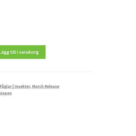
Lägg till i varukorg
 Fåglar | Insekter
,
March Release
iapan