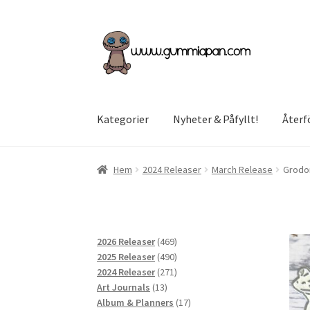
Hoppa
Hoppa
till
till
navigering
innehåll
Kategorier
Nyheter & Påfyllt!
Återf
Hem
2024 Releaser
March Release
Grodo
469
2026 Releaser
469
produkter
490
2025 Releaser
490
produkter
271
2024 Releaser
271
13
produkter
Art Journals
13
produkter
17
Album & Planners
17