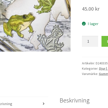
45.00
kr
I lager
Grodor
mängd
Artikelnr:
D240335
Kategorier:
Djur |
Varumärke:
Gumm
Beskrivning
rivning