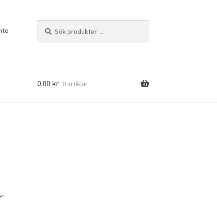
Sök
Sök
nto
efter:
0.00
kr
0 artiklar
r