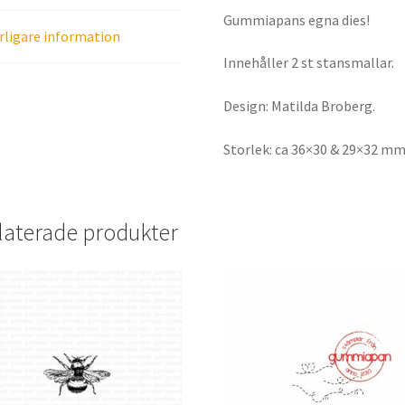
Gummiapans egna dies!
rligare information
Innehåller 2 st stansmallar.
Design: Matilda Broberg.
Storlek: ca 36×30 & 29×32 m
laterade produkter