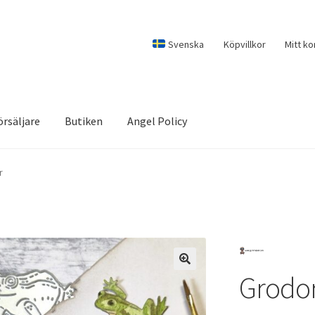
Svenska
Köpvillkor
Mitt ko
örsäljare
Butiken
Angel Policy
r
Grodo