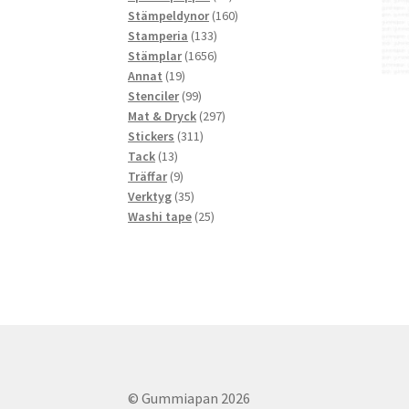
produkter
160
Stämpeldynor
160
133
produkter
Stamperia
133
produkter
1656
Stämplar
1656
19
produkter
Annat
19
produkter
99
Stenciler
99
produkter
297
Mat & Dryck
297
311
produkter
Stickers
311
13
produkter
Tack
13
produkter
9
Träffar
9
produkter
35
Verktyg
35
produkter
25
Washi tape
25
produkter
© Gummiapan 2026