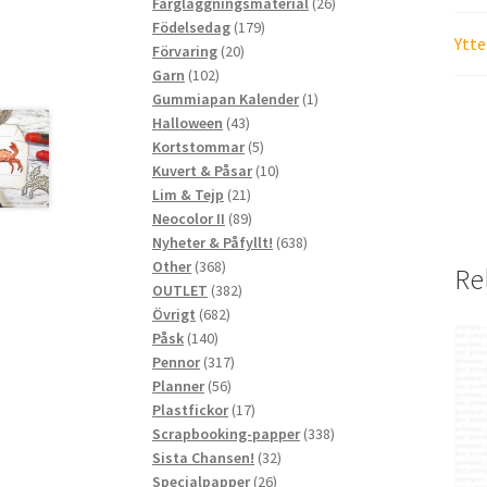
produkter
26
Färgläggningsmaterial
26
179
produkter
Födelsedag
179
Ytte
20
produkter
Förvaring
20
102
produkter
Garn
102
produkter
1
Gummiapan Kalender
1
43
produkt
Halloween
43
produkter
5
Kortstommar
5
produkter
10
Kuvert & Påsar
10
21
produkter
Lim & Tejp
21
produkter
89
Neocolor II
89
produkter
638
Nyheter & Påfyllt!
638
368
produkter
Other
368
Re
produkter
382
OUTLET
382
682
produkter
Övrigt
682
140
produkter
Påsk
140
produkter
317
Pennor
317
56
produkter
Planner
56
produkter
17
Plastfickor
17
produkter
338
Scrapbooking-papper
338
32
produkter
Sista Chansen!
32
26
produkter
Specialpapper
26