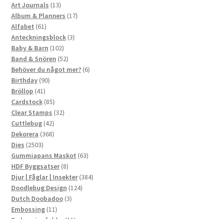
13
produkter
Art Journals
13
produkter
17
Album & Planners
17
61
produkter
Alfabet
61
produkter
3
Anteckningsblock
3
102
produkter
Baby & Barn
102
produkter
52
Band & Snören
52
produkter
6
Behöver du något mer?
6
90
produkter
Birthday
90
41
produkter
Bröllop
41
produkter
85
Cardstock
85
produkter
32
Clear Stamps
32
42
produkter
Cuttlebug
42
produkter
368
Dekorera
368
2503
produkter
Dies
2503
produkter
63
Gummiapans Maskot
63
8
produkter
HDF Byggsatser
8
produkter
384
Djur | Fåglar | Insekter
384
124
produkter
Doodlebug Design
124
3
produkter
Dutch Doobadoo
3
11
produkter
Embossing
11