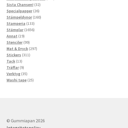
32
produkter
Sista Chansen!
32
26
produkter
Specialpapper
26
produkter
160
Stämpeldynor
160
133
produkter
Stamperia
133
produkter
1656
Stämplar
1656
19
produkter
Annat
19
produkter
99
Stenciler
99
produkter
297
Mat & Dryck
297
311
produkter
Stickers
311
13
produkter
Tack
13
produkter
9
Träffar
9
produkter
35
Verktyg
35
produkter
25
Washi tape
25
produkter
© Gummiapan 2026
Integritetspolicy