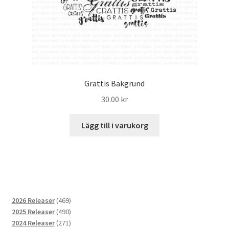
Grattis Bakgrund
30.00
kr
Lägg till i varukorg
469
2026 Releaser
469
produkter
490
2025 Releaser
490
produkter
271
2024 Releaser
271