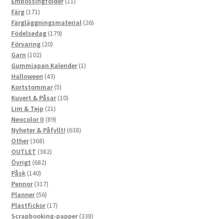
produkter
11
Embossingfolder
11
171
produkter
Färg
171
produkter
26
Färgläggningsmaterial
26
179
produkter
Födelsedag
179
20
produkter
Förvaring
20
102
produkter
Garn
102
produkter
1
Gummiapan Kalender
1
43
produkt
Halloween
43
produkter
5
Kortstommar
5
produkter
10
Kuvert & Påsar
10
21
produkter
Lim & Tejp
21
produkter
89
Neocolor II
89
produkter
638
Nyheter & Påfyllt!
638
368
produkter
Other
368
produkter
382
OUTLET
382
682
produkter
Övrigt
682
140
produkter
Påsk
140
produkter
317
Pennor
317
56
produkter
Planner
56
produkter
17
Plastfickor
17
produkter
338
Scrapbooking-papper
338