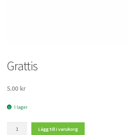
Mitt konto
Grattis
5.00
kr
I lager
Grattis
Lägg till i varukorg
mängd