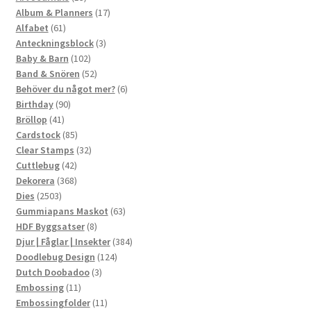
produkter
17
Album & Planners
17
61
produkter
Alfabet
61
produkter
3
Anteckningsblock
3
102
produkter
Baby & Barn
102
produkter
52
Band & Snören
52
produkter
6
Behöver du något mer?
6
90
produkter
Birthday
90
41
produkter
Bröllop
41
produkter
85
Cardstock
85
produkter
32
Clear Stamps
32
42
produkter
Cuttlebug
42
produkter
368
Dekorera
368
2503
produkter
Dies
2503
produkter
63
Gummiapans Maskot
63
8
produkter
HDF Byggsatser
8
produkter
384
Djur | Fåglar | Insekter
384
124
produkter
Doodlebug Design
124
3
produkter
Dutch Doobadoo
3
11
produkter
Embossing
11
produkter
11
Embossingfolder
11