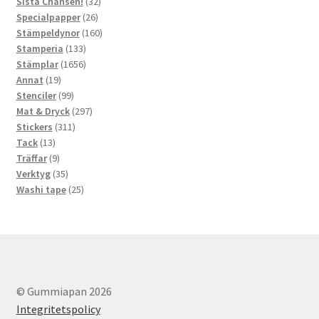
32
produkter
Sista Chansen!
32
26
produkter
Specialpapper
26
produkter
160
Stämpeldynor
160
133
produkter
Stamperia
133
produkter
1656
Stämplar
1656
19
produkter
Annat
19
produkter
99
Stenciler
99
produkter
297
Mat & Dryck
297
311
produkter
Stickers
311
13
produkter
Tack
13
produkter
9
Träffar
9
produkter
35
Verktyg
35
produkter
25
Washi tape
25
produkter
© Gummiapan 2026
Integritetspolicy