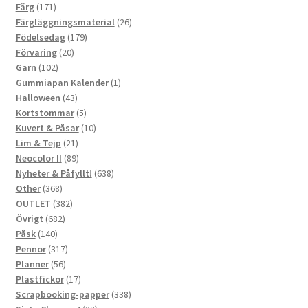
171
produkter
Färg
171
produkter
26
Färgläggningsmaterial
26
179
produkter
Födelsedag
179
20
produkter
Förvaring
20
102
produkter
Garn
102
produkter
1
Gummiapan Kalender
1
43
produkt
Halloween
43
produkter
5
Kortstommar
5
produkter
10
Kuvert & Påsar
10
21
produkter
Lim & Tejp
21
produkter
89
Neocolor II
89
produkter
638
Nyheter & Påfyllt!
638
368
produkter
Other
368
produkter
382
OUTLET
382
682
produkter
Övrigt
682
140
produkter
Påsk
140
produkter
317
Pennor
317
56
produkter
Planner
56
produkter
17
Plastfickor
17
produkter
338
Scrapbooking-papper
338