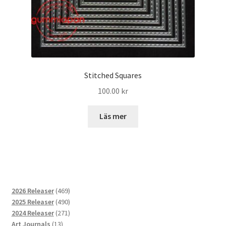
Stitched Squares
100.00
kr
Läs mer
469
2026 Releaser
469
produkter
490
2025 Releaser
490
produkter
271
2024 Releaser
271
13
produkter
Art Journals
13