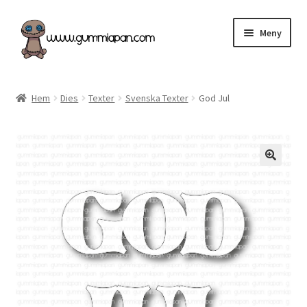
Hoppa
Hoppa
Meny
till
till
navigering
innehåll
Expand
Svenska
underm
Hem
Dies
Texter
Svenska Texter
God Jul
Kategorier
Nyheter & Påfyllt!
Återförsäljare
Butiken
Köpvillkor
Angel Policy