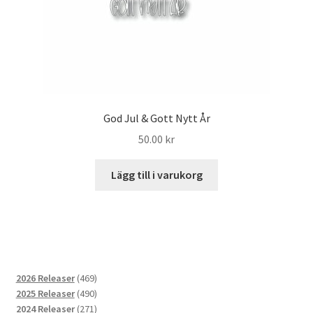
God Jul & Gott Nytt År
50.00
kr
Lägg till i varukorg
469
2026 Releaser
469
produkter
490
2025 Releaser
490
produkter
271
2024 Releaser
271