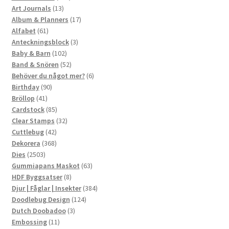
13
produkter
Art Journals
13
produkter
17
Album & Planners
17
61
produkter
Alfabet
61
produkter
3
Anteckningsblock
3
102
produkter
Baby & Barn
102
produkter
52
Band & Snören
52
produkter
6
Behöver du något mer?
6
90
produkter
Birthday
90
41
produkter
Bröllop
41
produkter
85
Cardstock
85
produkter
32
Clear Stamps
32
42
produkter
Cuttlebug
42
produkter
368
Dekorera
368
2503
produkter
Dies
2503
produkter
63
Gummiapans Maskot
63
8
produkter
HDF Byggsatser
8
produkter
384
Djur | Fåglar | Insekter
384
124
produkter
Doodlebug Design
124
3
produkter
Dutch Doobadoo
3
11
produkter
Embossing
11