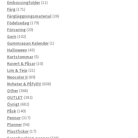
produkter
11
Embossingfolder
11
171
produkter
Färg
171
produkter
26
Färgläggningsmaterial
26
179
produkter
Födelsedag
179
20
produkter
Förvaring
20
102
produkter
Garn
102
produkter
1
Gummiapan Kalender
1
43
produkt
Halloween
43
produkter
5
Kortstommar
5
produkter
10
Kuvert & Påsar
10
21
produkter
Lim & Tejp
21
produkter
89
Neocolor II
89
produkter
638
Nyheter & Påfyllt!
638
368
produkter
Other
368
produkter
382
OUTLET
382
682
produkter
Övrigt
682
140
produkter
Påsk
140
produkter
317
Pennor
317
56
produkter
Planner
56
produkter
17
Plastfickor
17
produkter
338
Scrapbooking-papper
338