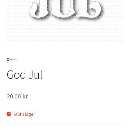
Mitt konto
God Jul
20.00
kr
Slut i lager