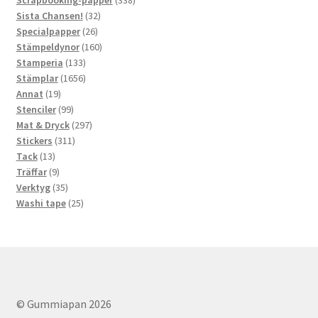
32
produkter
Sista Chansen!
32
26
produkter
Specialpapper
26
produkter
160
Stämpeldynor
160
133
produkter
Stamperia
133
produkter
1656
Stämplar
1656
19
produkter
Annat
19
produkter
99
Stenciler
99
produkter
297
Mat & Dryck
297
311
produkter
Stickers
311
13
produkter
Tack
13
produkter
9
Träffar
9
produkter
35
Verktyg
35
produkter
25
Washi tape
25
produkter
© Gummiapan 2026