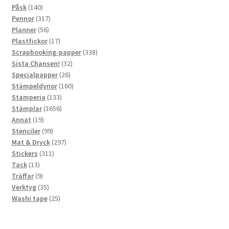
140
produkter
Påsk
140
produkter
317
Pennor
317
56
produkter
Planner
56
produkter
17
Plastfickor
17
produkter
338
Scrapbooking-papper
338
32
produkter
Sista Chansen!
32
26
produkter
Specialpapper
26
produkter
160
Stämpeldynor
160
133
produkter
Stamperia
133
produkter
1656
Stämplar
1656
19
produkter
Annat
19
produkter
99
Stenciler
99
produkter
297
Mat & Dryck
297
311
produkter
Stickers
311
13
produkter
Tack
13
produkter
9
Träffar
9
produkter
35
Verktyg
35
produkter
25
Washi tape
25
produkter