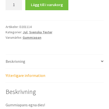
God
Lägg till i varukorg
Jul
mängd
Artikelnr:
D201114
Kategorier:
Jul
,
Svenska Texter
Varumärke:
Gummiapan
Beskrivning
Ytterligare information
Beskrivning
Gummiapans egna dies!