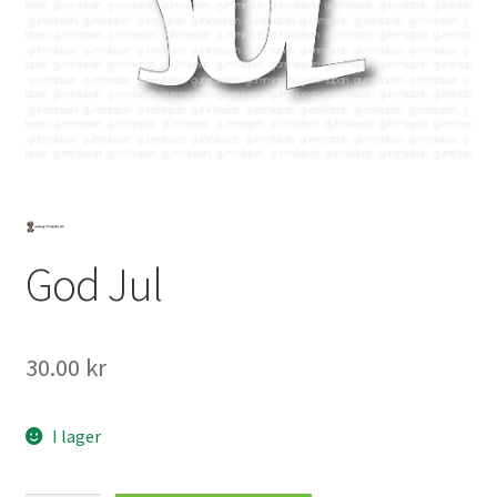
Mitt konto
God Jul
30.00
kr
I lager