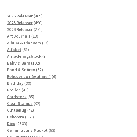
469
2026 Releaser
469
produkter
490
2025 Releaser
490
produkter
271
2024 Releaser
271
13
produkter
Art Journals
13
produkter
17
Album & Planners
17
61
produkter
Alfabet
61
produkter
3
Anteckningsblock
3
102
produkter
Baby & Barn
102
produkter
52
Band & Snören
52
produkter
6
Behöver du något mer?
6
90
produkter
Birthday
90
41
produkter
Bröllop
41
produkter
85
Cardstock
85
produkter
32
Clear Stamps
32
42
produkter
Cuttlebug
42
produkter
368
Dekorera
368
2503
produkter
Dies
2503
produkter
63
Gummiapans Maskot
63
8
produkter