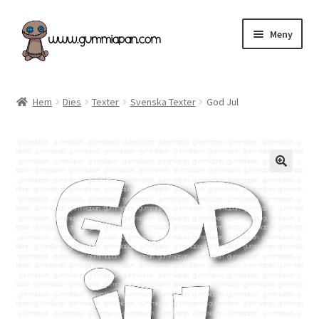
Hoppa
Hoppa
Meny
till
till
navigering
innehåll
Expand
Svenska
underm
Hem
Dies
Texter
Svenska Texter
God Jul
Kategorier
Nyheter & Påfyllt!
Återförsäljare
Butiken
Köpvillkor
Angel Policy