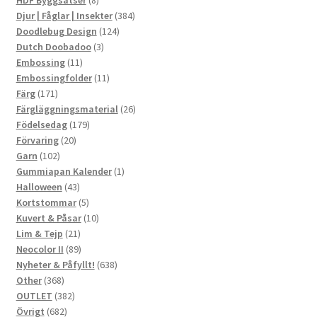
HDF Byggsatser
8
produkter
384
Djur | Fåglar | Insekter
384
124
produkter
Doodlebug Design
124
3
produkter
Dutch Doobadoo
3
11
produkter
Embossing
11
produkter
11
Embossingfolder
11
171
produkter
Färg
171
produkter
26
Färgläggningsmaterial
26
179
produkter
Födelsedag
179
20
produkter
Förvaring
20
102
produkter
Garn
102
produkter
1
Gummiapan Kalender
1
43
produkt
Halloween
43
produkter
5
Kortstommar
5
produkter
10
Kuvert & Påsar
10
21
produkter
Lim & Tejp
21
produkter
89
Neocolor II
89
produkter
638
Nyheter & Påfyllt!
638
368
produkter
Other
368
produkter
382
OUTLET
382
682
produkter
Övrigt
682