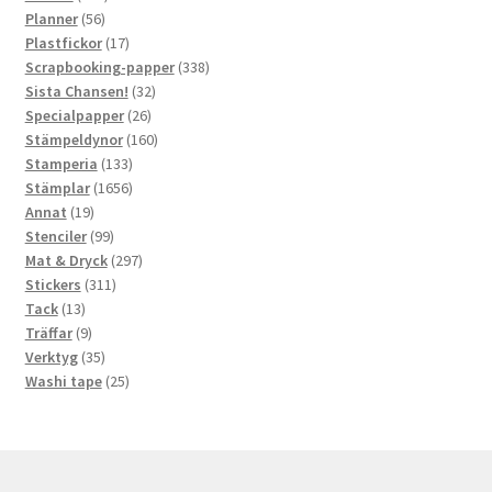
56
produkter
Planner
56
produkter
17
Plastfickor
17
produkter
338
Scrapbooking-papper
338
32
produkter
Sista Chansen!
32
26
produkter
Specialpapper
26
produkter
160
Stämpeldynor
160
133
produkter
Stamperia
133
produkter
1656
Stämplar
1656
19
produkter
Annat
19
produkter
99
Stenciler
99
produkter
297
Mat & Dryck
297
311
produkter
Stickers
311
13
produkter
Tack
13
produkter
9
Träffar
9
produkter
35
Verktyg
35
produkter
25
Washi tape
25
produkter