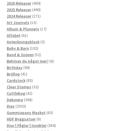
469
2026 Releaser
469
produkter
490
2025 Releaser
490
produkter
271
2024 Releaser
271
13
produkter
Art Journals
13
produkter
17
Album & Planners
17
61
produkter
Alfabet
61
produkter
3
Anteckningsblock
3
102
produkter
Baby & Barn
102
produkter
52
Band & Snören
52
produkter
6
Behöver du något mer?
6
90
produkter
Birthday
90
41
produkter
Bröllop
41
produkter
85
Cardstock
85
produkter
32
Clear Stamps
32
42
produkter
Cuttlebug
42
produkter
368
Dekorera
368
2503
produkter
Dies
2503
produkter
63
Gummiapans Maskot
63
8
produkter
HDF Byggsatser
8
produkter
384
Djur | Fåglar | Insekter
384