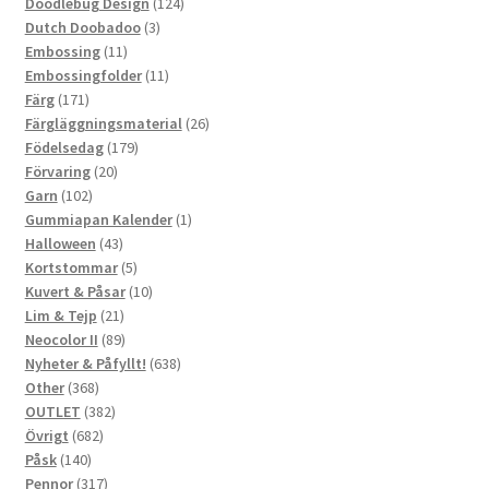
124
produkter
Doodlebug Design
124
3
produkter
Dutch Doobadoo
3
11
produkter
Embossing
11
produkter
11
Embossingfolder
11
171
produkter
Färg
171
produkter
26
Färgläggningsmaterial
26
179
produkter
Födelsedag
179
20
produkter
Förvaring
20
102
produkter
Garn
102
produkter
1
Gummiapan Kalender
1
43
produkt
Halloween
43
produkter
5
Kortstommar
5
produkter
10
Kuvert & Påsar
10
21
produkter
Lim & Tejp
21
produkter
89
Neocolor II
89
produkter
638
Nyheter & Påfyllt!
638
368
produkter
Other
368
produkter
382
OUTLET
382
682
produkter
Övrigt
682
140
produkter
Påsk
140
produkter
317
Pennor
317