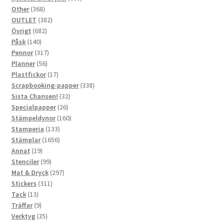
368
produkter
Other
368
produkter
382
OUTLET
382
682
produkter
Övrigt
682
140
produkter
Påsk
140
produkter
317
Pennor
317
56
produkter
Planner
56
produkter
17
Plastfickor
17
produkter
338
Scrapbooking-papper
338
32
produkter
Sista Chansen!
32
26
produkter
Specialpapper
26
produkter
160
Stämpeldynor
160
133
produkter
Stamperia
133
produkter
1656
Stämplar
1656
19
produkter
Annat
19
produkter
99
Stenciler
99
produkter
297
Mat & Dryck
297
311
produkter
Stickers
311
13
produkter
Tack
13
produkter
9
Träffar
9
produkter
35
Verktyg
35