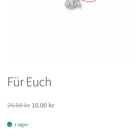
Mitt konto
Für Euch
Det
Det
20.00
kr
10.00
kr
ursprungliga
nuvarande
I lager
priset
priset
var:
är: