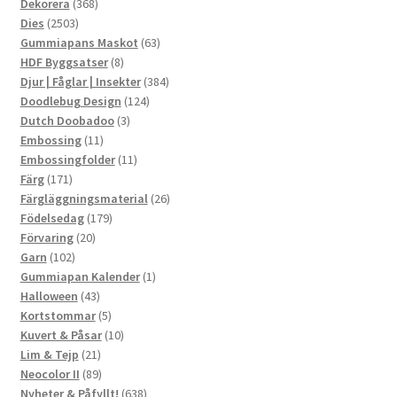
produkter
368
Dekorera
368
2503
produkter
Dies
2503
produkter
63
Gummiapans Maskot
63
8
produkter
HDF Byggsatser
8
produkter
384
Djur | Fåglar | Insekter
384
124
produkter
Doodlebug Design
124
3
produkter
Dutch Doobadoo
3
11
produkter
Embossing
11
produkter
11
Embossingfolder
11
171
produkter
Färg
171
produkter
26
Färgläggningsmaterial
26
179
produkter
Födelsedag
179
20
produkter
Förvaring
20
102
produkter
Garn
102
produkter
1
Gummiapan Kalender
1
43
produkt
Halloween
43
produkter
5
Kortstommar
5
produkter
10
Kuvert & Påsar
10
21
produkter
Lim & Tejp
21
produkter
89
Neocolor II
89
produkter
638
Nyheter & Påfyllt!
638