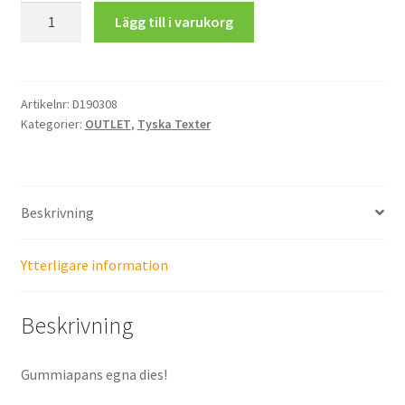
Für
Lägg till i varukorg
20.00 kr.
10.00 kr.
Euch
mängd
Artikelnr:
D190308
Kategorier:
OUTLET
,
Tyska Texter
Beskrivning
Ytterligare information
Beskrivning
Gummiapans egna dies!