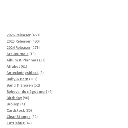
469
2026 Releaser
469
produkter
490
2025 Releaser
490
produkter
271
2024 Releaser
271
13
produkter
Art Journals
13
produkter
17
Album & Planners
17
61
produkter
Alfabet
61
produkter
3
Anteckningsblock
3
102
produkter
Baby & Barn
102
produkter
52
Band & Snören
52
produkter
6
Behöver du något mer?
6
90
produkter
Birthday
90
41
produkter
Bröllop
41
produkter
85
Cardstock
85
produkter
32
Clear Stamps
32
42
produkter
Cuttlebug
42