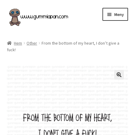
Hoppa
Hoppa
Meny
till
till
navigering
innehåll
Expand
Svenska
underm
Hem
Other
From the bottom of my heart, I don’t give a
fuck!
Kategorier
Nyheter & Påfyllt!
Återförsäljare
Butiken
Köpvillkor
Angel Policy