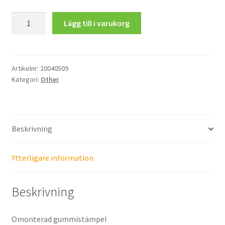
From
Lägg till i varukorg
the
bottom
of
my
Artikelnr:
20040509
Kategori:
Other
heart,
I
don't
give
Beskrivning
a
fuck!
mängd
Ytterligare information
Beskrivning
Omonterad gummistämpel