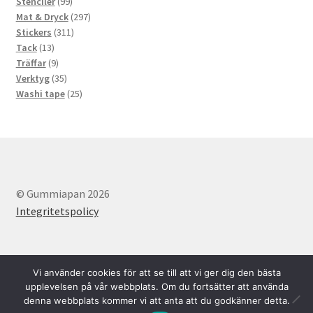
produkter
99
Stenciler
99
produkter
297
Mat & Dryck
297
311
produkter
Stickers
311
13
produkter
Tack
13
produkter
9
Träffar
9
produkter
35
Verktyg
35
produkter
25
Washi tape
25
produkter
© Gummiapan 2026
Integritetspolicy
Vi använder cookies för att se till att vi ger dig den bästa
upplevelsen på vår webbplats. Om du fortsätter att använda
denna webbplats kommer vi att anta att du godkänner detta.
Svenska
English
0