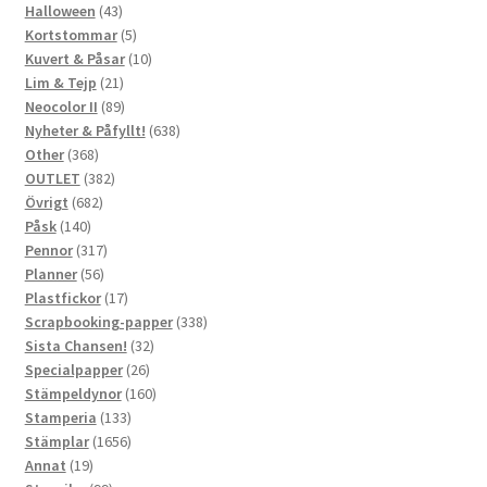
43
produkt
Halloween
43
produkter
5
Kortstommar
5
produkter
10
Kuvert & Påsar
10
21
produkter
Lim & Tejp
21
produkter
89
Neocolor II
89
produkter
638
Nyheter & Påfyllt!
638
368
produkter
Other
368
produkter
382
OUTLET
382
682
produkter
Övrigt
682
140
produkter
Påsk
140
produkter
317
Pennor
317
56
produkter
Planner
56
produkter
17
Plastfickor
17
produkter
338
Scrapbooking-papper
338
32
produkter
Sista Chansen!
32
26
produkter
Specialpapper
26
produkter
160
Stämpeldynor
160
133
produkter
Stamperia
133
produkter
1656
Stämplar
1656
19
produkter
Annat
19