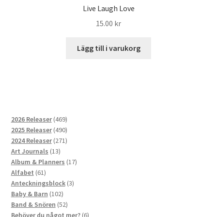
Live Laugh Love
15.00
kr
Lägg till i varukorg
469
2026 Releaser
469
produkter
490
2025 Releaser
490
produkter
271
2024 Releaser
271
13
produkter
Art Journals
13
produkter
17
Album & Planners
17
61
produkter
Alfabet
61
produkter
3
Anteckningsblock
3
102
produkter
Baby & Barn
102
produkter
52
Band & Snören
52
produkter
6
Behöver du något mer?
6