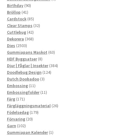
90
produkter
Birthday
90
41
produkter
Bröllop
41
produkter
85
Cardstock
85
produkter
32
Clear Stamps
32
42
produkter
Cuttlebug
42
produkter
368
Dekorera
368
2503
produkter
Dies
2503
produkter
63
Gummiapans Maskot
63
8
produkter
HDF Byggsatser
8
produkter
384
Djur | Fåglar | Insekter
384
124
produkter
Doodlebug Design
124
3
produkter
Dutch Doobadoo
3
11
produkter
Embossing
11
produkter
11
Embossingfolder
11
171
produkter
Färg
171
produkter
26
Färgläggningsmaterial
26
179
produkter
Födelsedag
179
20
produkter
Förvaring
20
102
produkter
Garn
102
produkter
1
Gummiapan Kalender
1