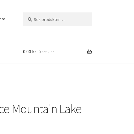
Sök
Sök
nto
efter:
0.00
kr
0 artiklar
ce Mountain Lake