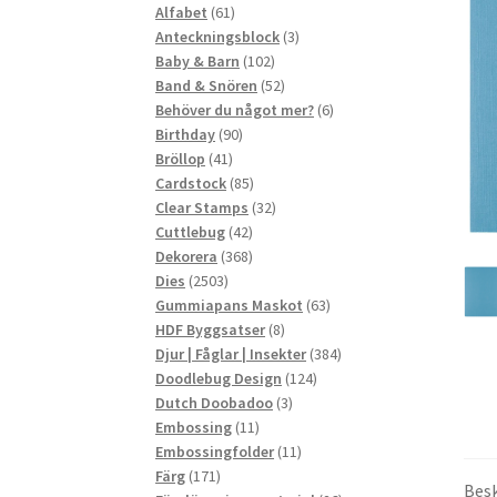
61
produkter
Alfabet
61
produkter
3
Anteckningsblock
3
102
produkter
Baby & Barn
102
produkter
52
Band & Snören
52
produkter
6
Behöver du något mer?
6
90
produkter
Birthday
90
41
produkter
Bröllop
41
produkter
85
Cardstock
85
produkter
32
Clear Stamps
32
42
produkter
Cuttlebug
42
produkter
368
Dekorera
368
2503
produkter
Dies
2503
produkter
63
Gummiapans Maskot
63
8
produkter
HDF Byggsatser
8
produkter
384
Djur | Fåglar | Insekter
384
124
produkter
Doodlebug Design
124
3
produkter
Dutch Doobadoo
3
11
produkter
Embossing
11
produkter
11
Embossingfolder
11
171
produkter
Färg
171
Besk