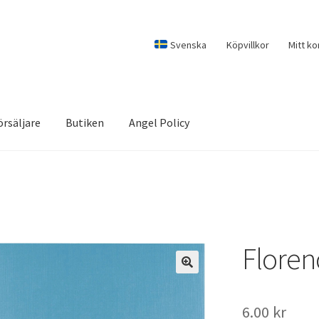
Svenska
Köpvillkor
Mitt ko
örsäljare
Butiken
Angel Policy
Floren
6.00
kr