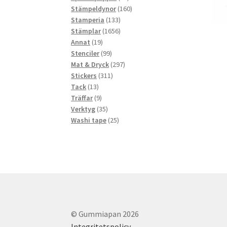
produkter
160
Stämpeldynor
160
133
produkter
Stamperia
133
produkter
1656
Stämplar
1656
19
produkter
Annat
19
produkter
99
Stenciler
99
produkter
297
Mat & Dryck
297
311
produkter
Stickers
311
13
produkter
Tack
13
produkter
9
Träffar
9
produkter
35
Verktyg
35
produkter
25
Washi tape
25
produkter
© Gummiapan 2026
Integritetspolicy