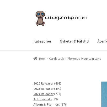
Hoppa
Hoppa
till
till
navigering
innehåll
Kategorier
Nyheter & Påfyllt!
Återf
Hem
Cardstock
Florence Mountain Lake
469
2026 Releaser
469
produkter
490
2025 Releaser
490
produkter
271
2024 Releaser
271
13
produkter
Art Journals
13
produkter
17
Album & Planners
17