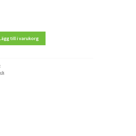
Lägg till i varukorg
2
ck