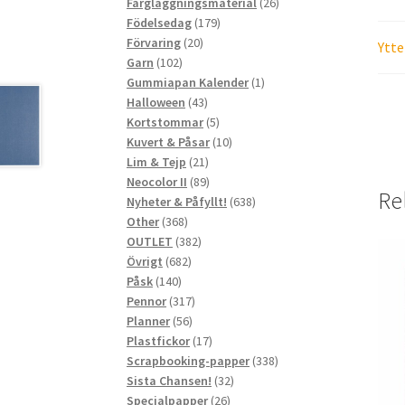
produkter
26
Färgläggningsmaterial
26
179
produkter
Födelsedag
179
20
produkter
Förvaring
20
Ytte
102
produkter
Garn
102
produkter
1
Gummiapan Kalender
1
43
produkt
Halloween
43
produkter
5
Kortstommar
5
produkter
10
Kuvert & Påsar
10
21
produkter
Lim & Tejp
21
produkter
89
Neocolor II
89
Re
produkter
638
Nyheter & Påfyllt!
638
368
produkter
Other
368
produkter
382
OUTLET
382
682
produkter
Övrigt
682
140
produkter
Påsk
140
produkter
317
Pennor
317
56
produkter
Planner
56
produkter
17
Plastfickor
17
produkter
338
Scrapbooking-papper
338
32
produkter
Sista Chansen!
32
26
produkter
Specialpapper
26