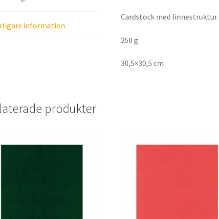
Cardstock med linnestruktur.
rligare information
250 g
30,5×30,5 cm
laterade produkter