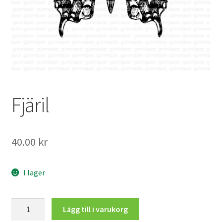
Mitt konto
Fjäril
40.00
kr
I lager
Fjäril
Lägg till i varukorg
mängd