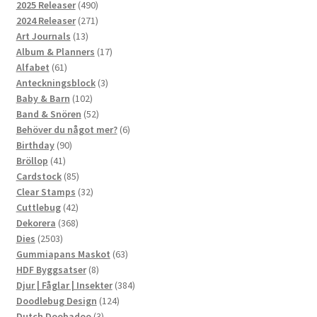
produkter
490
2025 Releaser
490
produkter
271
2024 Releaser
271
13
produkter
Art Journals
13
produkter
17
Album & Planners
17
61
produkter
Alfabet
61
produkter
3
Anteckningsblock
3
102
produkter
Baby & Barn
102
produkter
52
Band & Snören
52
produkter
6
Behöver du något mer?
6
90
produkter
Birthday
90
41
produkter
Bröllop
41
produkter
85
Cardstock
85
produkter
32
Clear Stamps
32
42
produkter
Cuttlebug
42
produkter
368
Dekorera
368
2503
produkter
Dies
2503
produkter
63
Gummiapans Maskot
63
8
produkter
HDF Byggsatser
8
produkter
384
Djur | Fåglar | Insekter
384
124
produkter
Doodlebug Design
124
3
produkter
Dutch Doobadoo
3