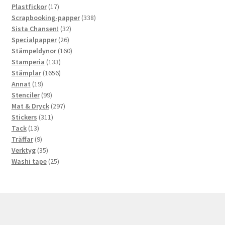
produkter
17
Plastfickor
17
produkter
338
Scrapbooking-papper
338
32
produkter
Sista Chansen!
32
26
produkter
Specialpapper
26
produkter
160
Stämpeldynor
160
133
produkter
Stamperia
133
produkter
1656
Stämplar
1656
19
produkter
Annat
19
produkter
99
Stenciler
99
produkter
297
Mat & Dryck
297
311
produkter
Stickers
311
13
produkter
Tack
13
produkter
9
Träffar
9
produkter
35
Verktyg
35
produkter
25
Washi tape
25
produkter