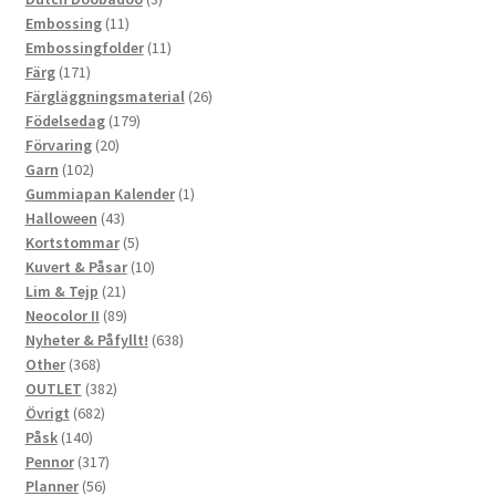
11
produkter
Embossing
11
produkter
11
Embossingfolder
11
171
produkter
Färg
171
produkter
26
Färgläggningsmaterial
26
179
produkter
Födelsedag
179
20
produkter
Förvaring
20
102
produkter
Garn
102
produkter
1
Gummiapan Kalender
1
43
produkt
Halloween
43
produkter
5
Kortstommar
5
produkter
10
Kuvert & Påsar
10
21
produkter
Lim & Tejp
21
produkter
89
Neocolor II
89
produkter
638
Nyheter & Påfyllt!
638
368
produkter
Other
368
produkter
382
OUTLET
382
682
produkter
Övrigt
682
140
produkter
Påsk
140
produkter
317
Pennor
317
56
produkter
Planner
56