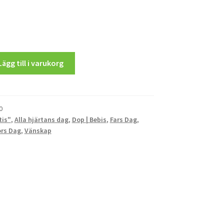
Lägg till i varukorg
0
tis"
,
Alla hjärtans dag
,
Dop | Bebis
,
Fars Dag
,
rs Dag
,
Vänskap