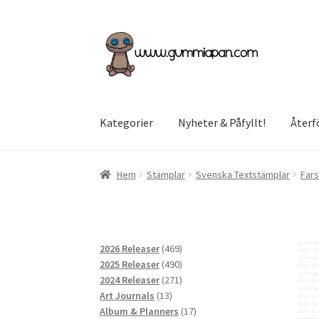
Hoppa
Hoppa
till
till
navigering
innehåll
Kategorier
Nyheter & Påfyllt!
Återf
Hem
Stämplar
Svenska Textstämplar
Fars
469
2026 Releaser
469
produkter
490
2025 Releaser
490
produkter
271
2024 Releaser
271
13
produkter
Art Journals
13
produkter
17
Album & Planners
17