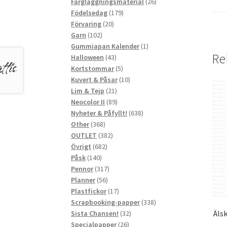
produkter
26
Färgläggningsmaterial
26
179
produkter
Födelsedag
179
20
produkter
Förvaring
20
102
produkter
Garn
102
produkter
1
Gummiapan Kalender
1
Re
43
produkt
Halloween
43
produkter
5
Kortstommar
5
produkter
10
Kuvert & Påsar
10
21
produkter
Lim & Tejp
21
produkter
89
Neocolor II
89
produkter
638
Nyheter & Påfyllt!
638
368
produkter
Other
368
produkter
382
OUTLET
382
682
produkter
Övrigt
682
140
produkter
Påsk
140
produkter
317
Pennor
317
56
produkter
Planner
56
produkter
17
Plastfickor
17
produkter
338
Scrapbooking-papper
338
Älsk
32
produkter
Sista Chansen!
32
26
produkter
Specialpapper
26