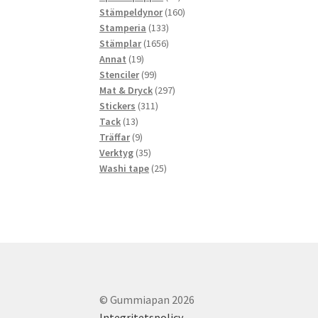
produkter
160
Stämpeldynor
160
133
produkter
Stamperia
133
produkter
1656
Stämplar
1656
19
produkter
Annat
19
produkter
99
Stenciler
99
produkter
297
Mat & Dryck
297
311
produkter
Stickers
311
13
produkter
Tack
13
produkter
9
Träffar
9
produkter
35
Verktyg
35
produkter
25
Washi tape
25
produkter
© Gummiapan 2026
Integritetspolicy