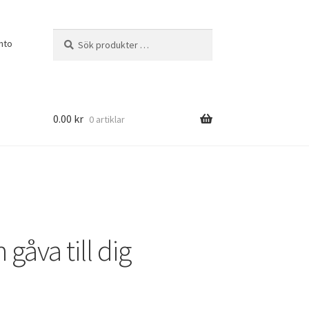
Sök
Sök
nto
efter:
0.00
kr
0 artiklar
n gåva till dig