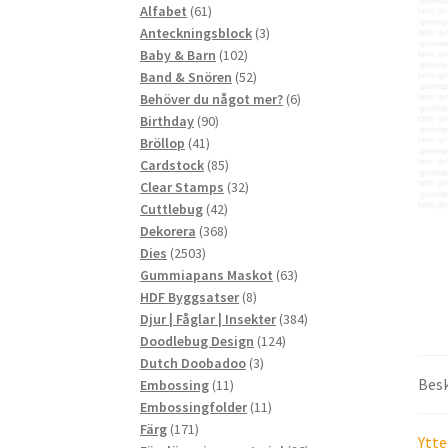
61
produkter
Alfabet
61
produkter
3
Anteckningsblock
3
102
produkter
Baby & Barn
102
produkter
52
Band & Snören
52
produkter
6
Behöver du något mer?
6
90
produkter
Birthday
90
41
produkter
Bröllop
41
produkter
85
Cardstock
85
produkter
32
Clear Stamps
32
42
produkter
Cuttlebug
42
produkter
368
Dekorera
368
2503
produkter
Dies
2503
produkter
63
Gummiapans Maskot
63
8
produkter
HDF Byggsatser
8
produkter
384
Djur | Fåglar | Insekter
384
124
produkter
Doodlebug Design
124
3
produkter
Dutch Doobadoo
3
Besk
11
produkter
Embossing
11
produkter
11
Embossingfolder
11
171
produkter
Färg
171
Ytte