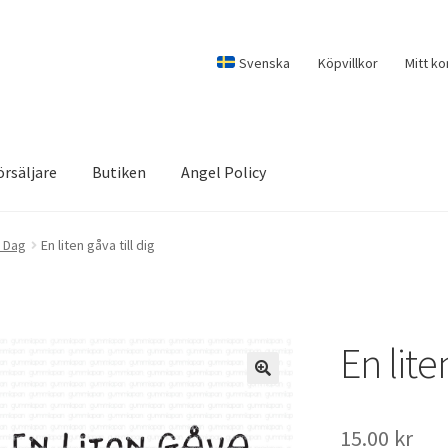
Svenska
Köpvillkor
Mitt ko
örsäljare
Butiken
Angel Policy
 Dag
En liten gåva till dig
En lite
15.00
kr