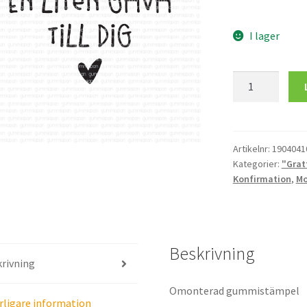
I lager
En
liten
gåva
till
dig
Artikelnr:
1904041
Kategorier:
"Grat
mängd
Konfirmation
,
Mo
Beskrivning
rivning
Omonterad gummistämpel
rligare information