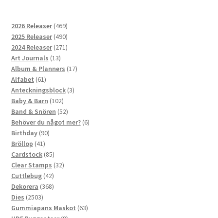
469
2026 Releaser
469
produkter
490
2025 Releaser
490
produkter
271
2024 Releaser
271
13
produkter
Art Journals
13
produkter
17
Album & Planners
17
61
produkter
Alfabet
61
produkter
3
Anteckningsblock
3
102
produkter
Baby & Barn
102
produkter
52
Band & Snören
52
produkter
6
Behöver du något mer?
6
90
produkter
Birthday
90
41
produkter
Bröllop
41
produkter
85
Cardstock
85
produkter
32
Clear Stamps
32
42
produkter
Cuttlebug
42
produkter
368
Dekorera
368
2503
produkter
Dies
2503
produkter
63
Gummiapans Maskot
63