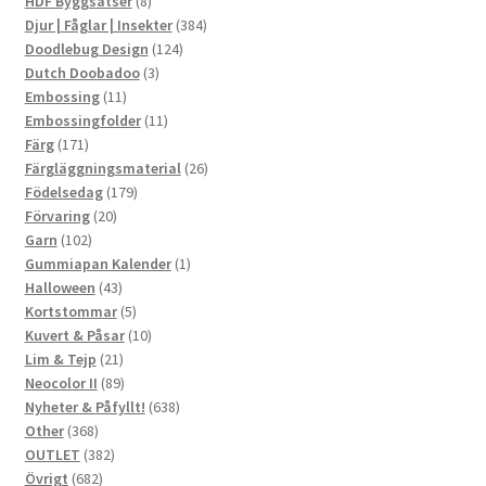
8
produkter
HDF Byggsatser
8
produkter
384
Djur | Fåglar | Insekter
384
124
produkter
Doodlebug Design
124
3
produkter
Dutch Doobadoo
3
11
produkter
Embossing
11
produkter
11
Embossingfolder
11
171
produkter
Färg
171
produkter
26
Färgläggningsmaterial
26
179
produkter
Födelsedag
179
20
produkter
Förvaring
20
102
produkter
Garn
102
produkter
1
Gummiapan Kalender
1
43
produkt
Halloween
43
produkter
5
Kortstommar
5
produkter
10
Kuvert & Påsar
10
21
produkter
Lim & Tejp
21
produkter
89
Neocolor II
89
produkter
638
Nyheter & Påfyllt!
638
368
produkter
Other
368
produkter
382
OUTLET
382
682
produkter
Övrigt
682