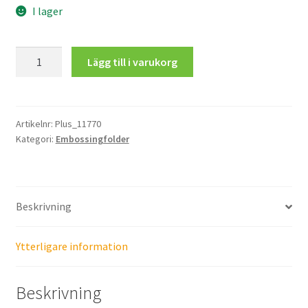
I lager
Embossing
Lägg till i varukorg
Folder
Plus
mängd
Artikelnr:
Plus_11770
Kategori:
Embossingfolder
Beskrivning
Ytterligare information
Beskrivning