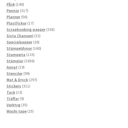
140
produkter
Påsk
140
produkter
317
Pennor
317
56
produkter
Planner
56
produkter
17
Plastfickor
17
produkter
338
Scrapbooking-papper
338
32
produkter
Sista Chansen!
32
26
produkter
Specialpapper
26
produkter
160
Stämpeldynor
160
133
produkter
Stamperia
133
produkter
1656
Stämplar
1656
19
produkter
Annat
19
produkter
99
Stenciler
99
produkter
297
Mat & Dryck
297
311
produkter
Stickers
311
13
produkter
Tack
13
produkter
9
Träffar
9
produkter
35
Verktyg
35
produkter
25
Washi tape
25
produkter