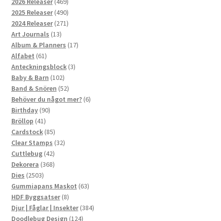
469
2026 Releaser
469
produkter
490
2025 Releaser
490
produkter
271
2024 Releaser
271
13
produkter
Art Journals
13
produkter
17
Album & Planners
17
61
produkter
Alfabet
61
produkter
3
Anteckningsblock
3
102
produkter
Baby & Barn
102
produkter
52
Band & Snören
52
produkter
6
Behöver du något mer?
6
90
produkter
Birthday
90
41
produkter
Bröllop
41
produkter
85
Cardstock
85
produkter
32
Clear Stamps
32
42
produkter
Cuttlebug
42
produkter
368
Dekorera
368
2503
produkter
Dies
2503
produkter
63
Gummiapans Maskot
63
8
produkter
HDF Byggsatser
8
produkter
384
Djur | Fåglar | Insekter
384
124
produkter
Doodlebug Design
124