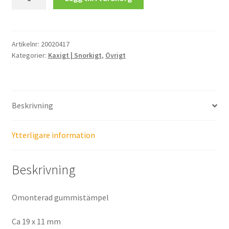
&
Jag.
Men
mest
Artikelnr:
20020417
Kategorier:
Kaxigt | Snorkigt
,
Övrigt
jag.
mängd
Beskrivning
Ytterligare information
Beskrivning
Omonterad gummistämpel
Ca 19 x 11 mm