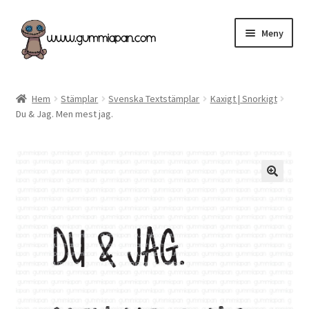
Hoppa
Hoppa
Meny
till
till
navigering
innehåll
Expand
Svenska
underm
Hem
Stämplar
Svenska Textstämplar
Kaxigt | Snorkigt
Du & Jag. Men mest jag.
Kategorier
Nyheter & Påfyllt!
Återförsäljare
Butiken
Köpvillkor
Angel Policy