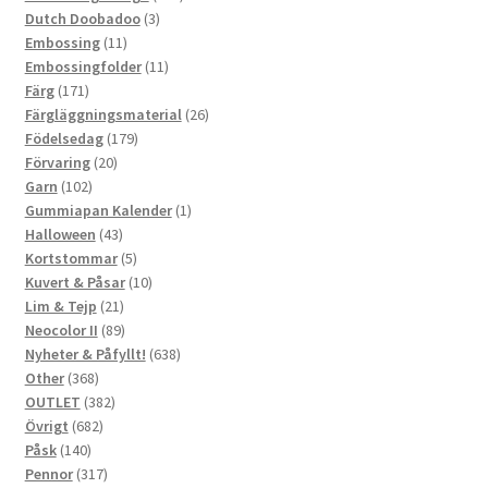
3
produkter
Dutch Doobadoo
3
11
produkter
Embossing
11
produkter
11
Embossingfolder
11
171
produkter
Färg
171
produkter
26
Färgläggningsmaterial
26
179
produkter
Födelsedag
179
20
produkter
Förvaring
20
102
produkter
Garn
102
produkter
1
Gummiapan Kalender
1
43
produkt
Halloween
43
produkter
5
Kortstommar
5
produkter
10
Kuvert & Påsar
10
21
produkter
Lim & Tejp
21
produkter
89
Neocolor II
89
produkter
638
Nyheter & Påfyllt!
638
368
produkter
Other
368
produkter
382
OUTLET
382
682
produkter
Övrigt
682
140
produkter
Påsk
140
produkter
317
Pennor
317