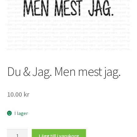
Mitt konto
Du & Jag. Men mest jag.
10.00
kr
I lager
Du
Lägg till i varukorg