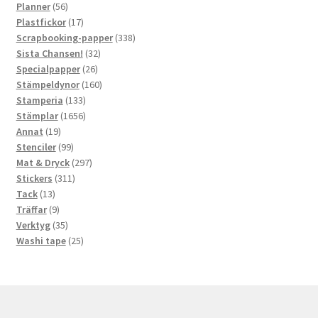
56
produkter
Planner
56
produkter
17
Plastfickor
17
produkter
338
Scrapbooking-papper
338
32
produkter
Sista Chansen!
32
26
produkter
Specialpapper
26
produkter
160
Stämpeldynor
160
133
produkter
Stamperia
133
produkter
1656
Stämplar
1656
19
produkter
Annat
19
produkter
99
Stenciler
99
produkter
297
Mat & Dryck
297
311
produkter
Stickers
311
13
produkter
Tack
13
produkter
9
Träffar
9
produkter
35
Verktyg
35
produkter
25
Washi tape
25
produkter