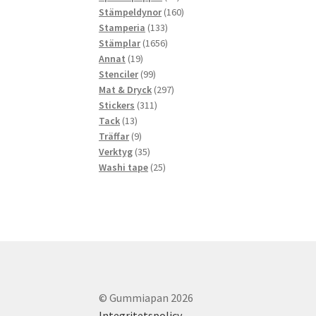
produkter
160
Stämpeldynor
160
133
produkter
Stamperia
133
produkter
1656
Stämplar
1656
19
produkter
Annat
19
produkter
99
Stenciler
99
produkter
297
Mat & Dryck
297
311
produkter
Stickers
311
13
produkter
Tack
13
produkter
9
Träffar
9
produkter
35
Verktyg
35
produkter
25
Washi tape
25
produkter
© Gummiapan 2026
Integritetspolicy