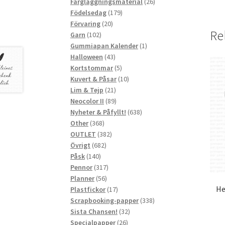
produkter
26
Färgläggningsmaterial
26
179
produkter
Födelsedag
179
20
produkter
Förvaring
20
Re
102
produkter
Garn
102
produkter
1
Gummiapan Kalender
1
43
produkt
Halloween
43
produkter
5
Kortstommar
5
produkter
10
Kuvert & Påsar
10
21
produkter
Lim & Tejp
21
produkter
89
Neocolor II
89
produkter
638
Nyheter & Påfyllt!
638
368
produkter
Other
368
produkter
382
OUTLET
382
682
produkter
Övrigt
682
140
produkter
Påsk
140
produkter
317
Pennor
317
56
produkter
Planner
56
He
produkter
17
Plastfickor
17
produkter
338
Scrapbooking-papper
338
32
produkter
Sista Chansen!
32
26
produkter
Specialpapper
26