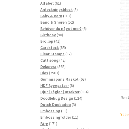
61
produkter
Alfabet
61
produkter
3
Anteckningsblock
3
102
produkter
Baby & Barn
102
produkter
52
Band & Snören
52
produkter
6
Behöver du något mer?
6
90
produkter
Birthday
90
41
produkter
Bröllop
41
produkter
85
Cardstock
85
produkter
32
Clear Stamps
32
42
produkter
Cuttlebug
42
produkter
368
Dekorera
368
2503
produkter
Dies
2503
produkter
63
Gummiapans Maskot
63
8
produkter
HDF Byggsatser
8
produkter
384
Djur | Fåglar | Insekter
384
Besk
124
produkter
Doodlebug Design
124
3
produkter
Dutch Doobadoo
3
11
produkter
Embossing
11
Ytte
produkter
11
Embossingfolder
11
171
produkter
Färg
171