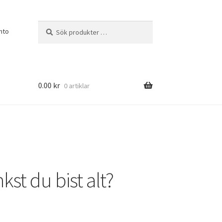
Sök
Sök
nto
efter:
0.00
kr
0 artiklar
st du bist alt?