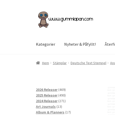
Hoppa
Hoppa
till
till
navigering
innehåll
Kategorier
Nyheter & Påfyllt!
Återf
Hem
Stämplar
Deutsche Text Stempel
An
469
2026 Releaser
469
produkter
490
2025 Releaser
490
produkter
271
2024 Releaser
271
13
produkter
Art Journals
13
produkter
17
Album & Planners
17