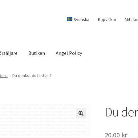
Svenska
Köpvillkor
Mitt ko
örsäljare
Butiken
Angel Policy
dere
Du denkst du bist alt?
Du denk
20.00
kr