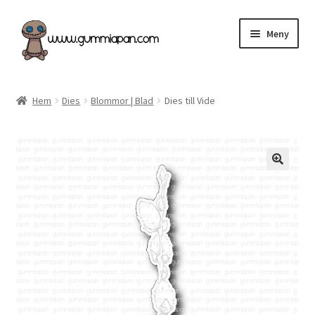
Hoppa
Hoppa
Meny
till
till
navigering
innehåll
Expand
Svenska
underm
Hem
Dies
Blommor | Blad
Dies till Vide
Kategorier
Nyheter & Påfyllt!
Återförsäljare
Butiken
Köpvillkor
Angel Policy