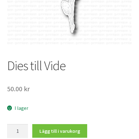
Mitt konto
Dies till Vide
50.00
kr
I lager
Dies
Lägg till i varukorg
till