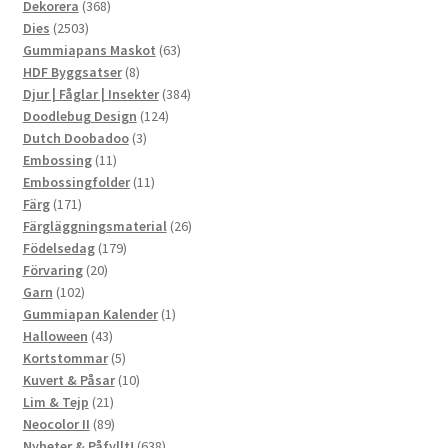
produkter
368
Dekorera
368
2503
produkter
Dies
2503
produkter
63
Gummiapans Maskot
63
8
produkter
HDF Byggsatser
8
produkter
384
Djur | Fåglar | Insekter
384
124
produkter
Doodlebug Design
124
3
produkter
Dutch Doobadoo
3
11
produkter
Embossing
11
produkter
11
Embossingfolder
11
171
produkter
Färg
171
produkter
26
Färgläggningsmaterial
26
179
produkter
Födelsedag
179
20
produkter
Förvaring
20
102
produkter
Garn
102
produkter
1
Gummiapan Kalender
1
43
produkt
Halloween
43
produkter
5
Kortstommar
5
produkter
10
Kuvert & Påsar
10
21
produkter
Lim & Tejp
21
produkter
89
Neocolor II
89
produkter
638
Nyheter & Påfyllt!
638