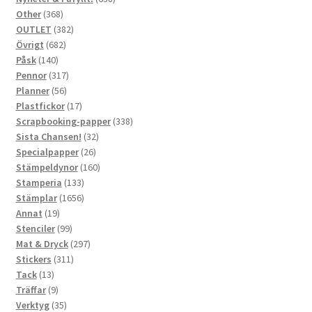
368
produkter
Other
368
produkter
382
OUTLET
382
682
produkter
Övrigt
682
140
produkter
Påsk
140
produkter
317
Pennor
317
56
produkter
Planner
56
produkter
17
Plastfickor
17
produkter
338
Scrapbooking-papper
338
32
produkter
Sista Chansen!
32
26
produkter
Specialpapper
26
produkter
160
Stämpeldynor
160
133
produkter
Stamperia
133
produkter
1656
Stämplar
1656
19
produkter
Annat
19
produkter
99
Stenciler
99
produkter
297
Mat & Dryck
297
311
produkter
Stickers
311
13
produkter
Tack
13
produkter
9
Träffar
9
produkter
35
Verktyg
35