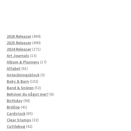
469
2026 Releaser
469
produkter
490
2025 Releaser
490
produkter
271
2024 Releaser
271
13
produkter
Art Journals
13
produkter
17
Album & Planners
17
61
produkter
Alfabet
61
produkter
3
Anteckningsblock
3
102
produkter
Baby & Barn
102
produkter
52
Band & Snören
52
produkter
6
Behöver du något mer?
6
90
produkter
Birthday
90
41
produkter
Bröllop
41
produkter
85
Cardstock
85
produkter
32
Clear Stamps
32
42
produkter
Cuttlebug
42