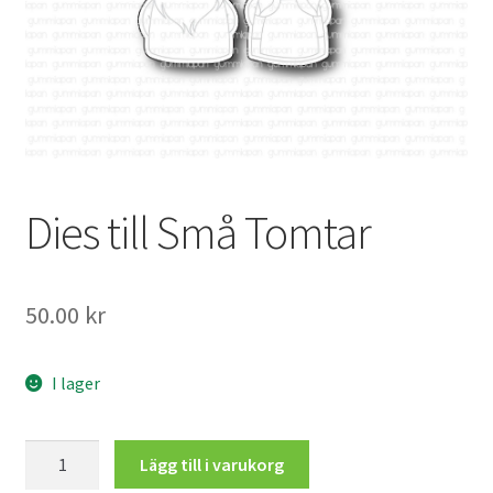
Mitt konto
Dies till Små Tomtar
50.00
kr
I lager
Dies
Lägg till i varukorg
till