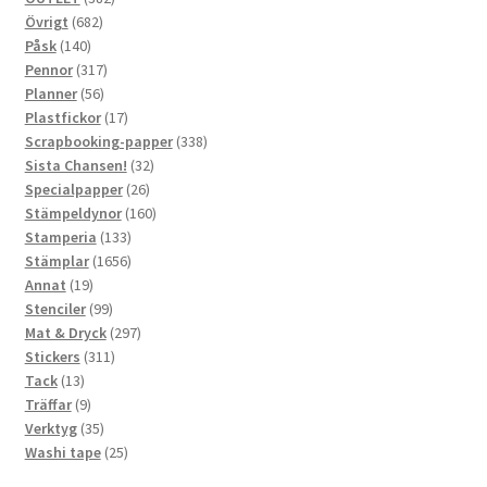
682
produkter
Övrigt
682
140
produkter
Påsk
140
produkter
317
Pennor
317
56
produkter
Planner
56
produkter
17
Plastfickor
17
produkter
338
Scrapbooking-papper
338
32
produkter
Sista Chansen!
32
26
produkter
Specialpapper
26
produkter
160
Stämpeldynor
160
133
produkter
Stamperia
133
produkter
1656
Stämplar
1656
19
produkter
Annat
19
produkter
99
Stenciler
99
produkter
297
Mat & Dryck
297
311
produkter
Stickers
311
13
produkter
Tack
13
produkter
9
Träffar
9
produkter
35
Verktyg
35
produkter
25
Washi tape
25
produkter