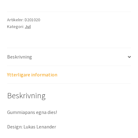
Små
Tomtar
mängd
Artikelnr:
D201020
Kategori:
Jul
Beskrivning
Ytterligare information
Beskrivning
Gummiapans egna dies!
Design: Lukas Lenander