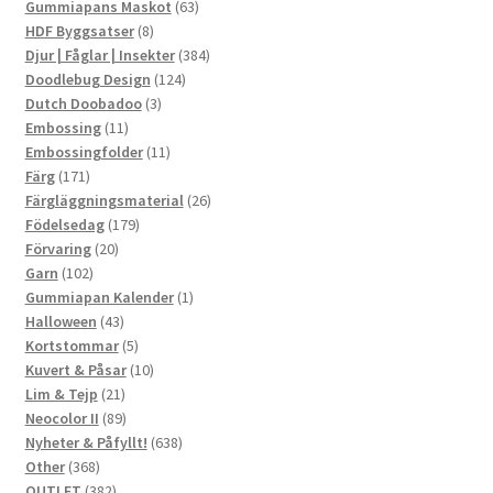
produkter
63
Gummiapans Maskot
63
8
produkter
HDF Byggsatser
8
produkter
384
Djur | Fåglar | Insekter
384
124
produkter
Doodlebug Design
124
3
produkter
Dutch Doobadoo
3
11
produkter
Embossing
11
produkter
11
Embossingfolder
11
171
produkter
Färg
171
produkter
26
Färgläggningsmaterial
26
179
produkter
Födelsedag
179
20
produkter
Förvaring
20
102
produkter
Garn
102
produkter
1
Gummiapan Kalender
1
43
produkt
Halloween
43
produkter
5
Kortstommar
5
produkter
10
Kuvert & Påsar
10
21
produkter
Lim & Tejp
21
produkter
89
Neocolor II
89
produkter
638
Nyheter & Påfyllt!
638
368
produkter
Other
368
produkter
382
OUTLET
382