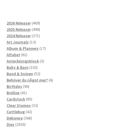
469
2026 Releaser
469
produkter
490
2025 Releaser
490
produkter
271
2024 Releaser
271
13
produkter
Art Journals
13
produkter
17
Album & Planners
17
61
produkter
Alfabet
61
produkter
3
Anteckningsblock
3
102
produkter
Baby & Barn
102
produkter
52
Band & Snören
52
produkter
6
Behöver du något mer?
6
90
produkter
Birthday
90
41
produkter
Bröllop
41
produkter
85
Cardstock
85
produkter
32
Clear Stamps
32
42
produkter
Cuttlebug
42
produkter
368
Dekorera
368
2503
produkter
Dies
2503