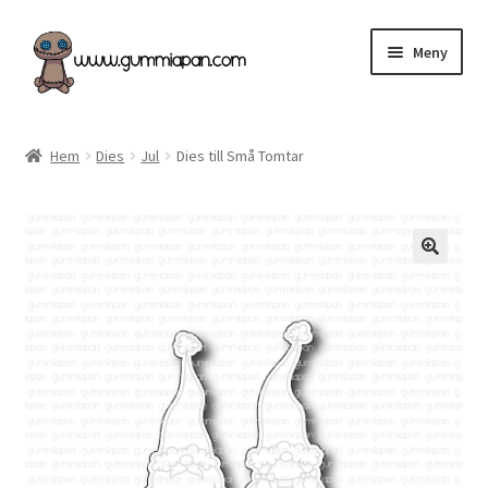
Hoppa
Hoppa
Meny
till
till
navigering
innehåll
Expand
Svenska
underm
Hem
Dies
Jul
Dies till Små Tomtar
Kategorier
Nyheter & Påfyllt!
Återförsäljare
Butiken
Köpvillkor
Angel Policy