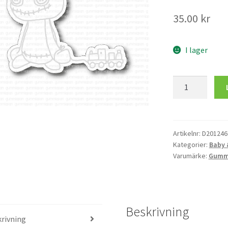
35.00
kr
I lager
Dies
till
Lennart
med
Tåg
Artikelnr:
D201246
Kategorier:
Baby 
mängd
Varumärke:
Gumm
Beskrivning
rivning