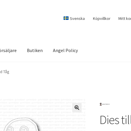
Svenska
Köpvillkor
Mitt ko
örsäljare
Butiken
Angel Policy
ed Tåg
Dies t