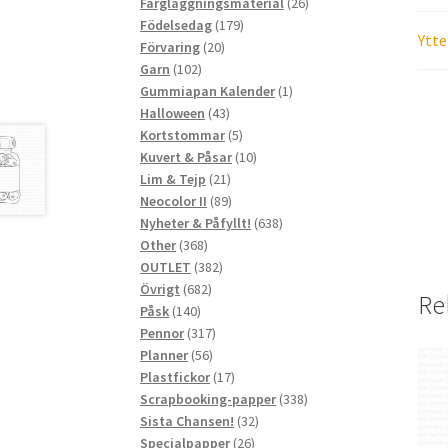
produkter
26
Färgläggningsmaterial
26
179
produkter
Födelsedag
179
Ytte
20
produkter
Förvaring
20
102
produkter
Garn
102
produkter
1
Gummiapan Kalender
1
43
produkt
Halloween
43
produkter
5
Kortstommar
5
produkter
10
Kuvert & Påsar
10
21
produkter
Lim & Tejp
21
produkter
89
Neocolor II
89
produkter
638
Nyheter & Påfyllt!
638
368
produkter
Other
368
produkter
382
OUTLET
382
682
produkter
Övrigt
682
Re
140
produkter
Påsk
140
produkter
317
Pennor
317
56
produkter
Planner
56
produkter
17
Plastfickor
17
produkter
338
Scrapbooking-papper
338
32
produkter
Sista Chansen!
32
26
produkter
Specialpapper
26