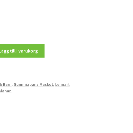
Lägg till i varukorg
& Barn
,
Gummiapans Maskot
,
Lennart
iapan