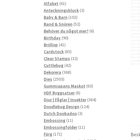
61
produkter
Alfabet
61
produkter
3
Anteckningsblock
3
102
produkter
Baby & Barn
102
produkter
52
Band & Snören
52
produkter
6
Behöver du något mer?
6
90
produkter
Birthday
90
41
produkter
Bröllop
41
produkter
85
Cardstock
85
produkter
32
Clear Stamps
32
42
produkter
Cuttlebug
42
produkter
368
Dekorera
368
2503
produkter
Dies
2503
produkter
63
Gummiapans Maskot
63
8
produkter
HDF Byggsatser
8
produkter
384
Djur | Fåglar | Insekter
384
124
produkter
Doodlebug Design
124
3
produkter
Dutch Doobadoo
3
11
produkter
Embossing
11
produkter
11
Embossingfolder
11
171
produkter
Besk
Färg
171