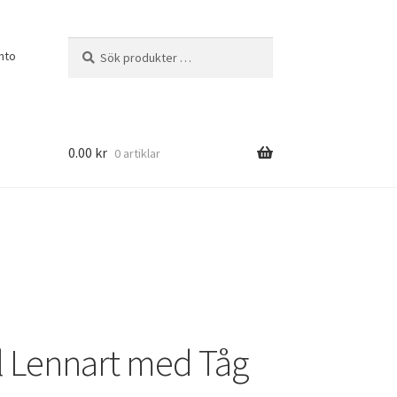
Sök
Sök
nto
efter:
0.00
kr
0 artiklar
ill Lennart med Tåg