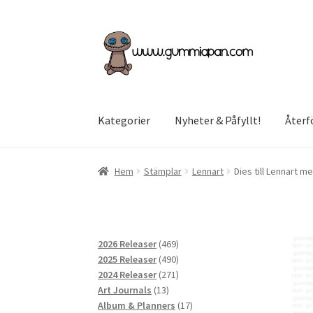
Hoppa
Hoppa
till
till
navigering
innehåll
Kategorier
Nyheter & Påfyllt!
Återf
Hem
Stämplar
Lennart
Dies till Lennart m
469
2026 Releaser
469
produkter
490
2025 Releaser
490
produkter
271
2024 Releaser
271
13
produkter
Art Journals
13
produkter
17
Album & Planners
17