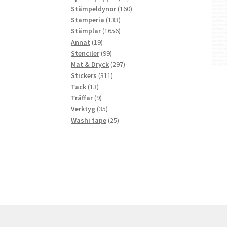
produkter
160
Stämpeldynor
160
133
produkter
Stamperia
133
produkter
1656
Stämplar
1656
19
produkter
Annat
19
produkter
99
Stenciler
99
produkter
297
Mat & Dryck
297
311
produkter
Stickers
311
13
produkter
Tack
13
produkter
9
Träffar
9
produkter
35
Verktyg
35
produkter
25
Washi tape
25
produkter