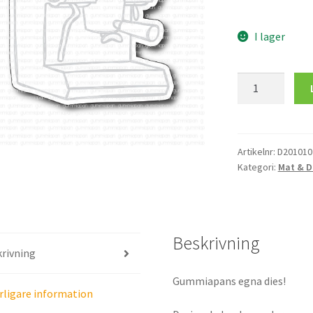
I lager
Dies
till
Kaffemaskin
mängd
Artikelnr:
D201010
Kategori:
Mat & D
Beskrivning
rivning
Gummiapans egna dies!
rligare information