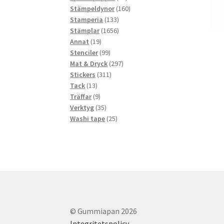
produkter
160
Stämpeldynor
160
133
produkter
Stamperia
133
produkter
1656
Stämplar
1656
19
produkter
Annat
19
produkter
99
Stenciler
99
produkter
297
Mat & Dryck
297
311
produkter
Stickers
311
13
produkter
Tack
13
produkter
9
Träffar
9
produkter
35
Verktyg
35
produkter
25
Washi tape
25
produkter
© Gummiapan 2026
Integritetspolicy