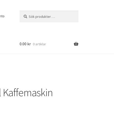
Sök
Sök
nto
efter:
0.00
kr
0 artiklar
ll Kaffemaskin