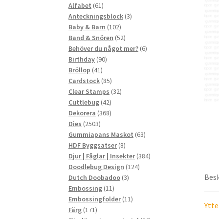
61
produkter
Alfabet
61
produkter
3
Anteckningsblock
3
102
produkter
Baby & Barn
102
produkter
52
Band & Snören
52
produkter
6
Behöver du något mer?
6
90
produkter
Birthday
90
41
produkter
Bröllop
41
produkter
85
Cardstock
85
produkter
32
Clear Stamps
32
42
produkter
Cuttlebug
42
produkter
368
Dekorera
368
2503
produkter
Dies
2503
produkter
63
Gummiapans Maskot
63
8
produkter
HDF Byggsatser
8
produkter
384
Djur | Fåglar | Insekter
384
124
produkter
Doodlebug Design
124
Besk
3
produkter
Dutch Doobadoo
3
11
produkter
Embossing
11
produkter
11
Embossingfolder
11
Ytte
171
produkter
Färg
171