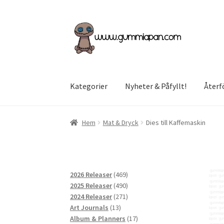
Hoppa
Hoppa
till
till
navigering
innehåll
Kategorier
Nyheter & Påfyllt!
Återf
Hem
Mat & Dryck
Dies till Kaffemaskin
469
2026 Releaser
469
produkter
490
2025 Releaser
490
produkter
271
2024 Releaser
271
13
produkter
Art Journals
13
produkter
17
Album & Planners
17