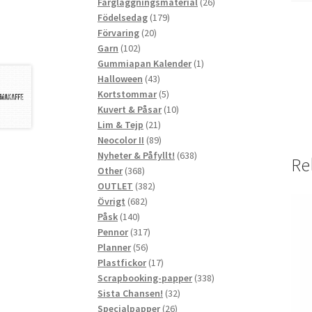
produkter
26
Färgläggningsmaterial
26
179
produkter
Födelsedag
179
20
produkter
Förvaring
20
102
produkter
Garn
102
produkter
1
Gummiapan Kalender
1
43
produkt
Halloween
43
produkter
5
Kortstommar
5
produkter
10
Kuvert & Påsar
10
21
produkter
Lim & Tejp
21
produkter
89
Neocolor II
89
produkter
638
Nyheter & Påfyllt!
638
Re
368
produkter
Other
368
produkter
382
OUTLET
382
682
produkter
Övrigt
682
140
produkter
Påsk
140
produkter
317
Pennor
317
56
produkter
Planner
56
produkter
17
Plastfickor
17
produkter
338
Scrapbooking-papper
338
32
produkter
Sista Chansen!
32
26
produkter
Specialpapper
26