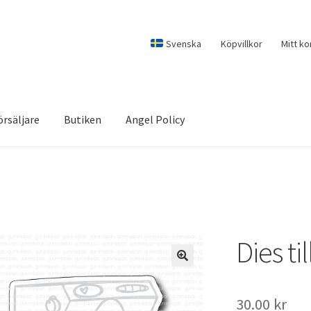
Svenska
Köpvillkor
Mitt ko
örsäljare
Butiken
Angel Policy
Dies ti
30.00
kr