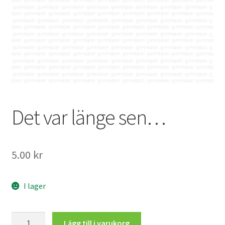
Mitt konto
Det var länge sen…
5.00
kr
I lager
Det
Lägg till i varukorg