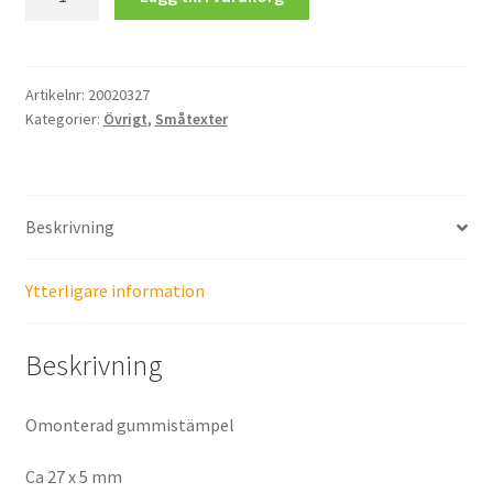
var
länge
sen...
mängd
Artikelnr:
20020327
Kategorier:
Övrigt
,
Småtexter
Beskrivning
Ytterligare information
Beskrivning
Omonterad gummistämpel
Ca 27 x 5 mm