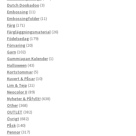
3
produkter
Dutch Doobadoo
3
11
produkter
Embossing
11
produkter
11
Embossingfolder
11
171
produkter
Färg
171
produkter
26
Färgläggningsmaterial
26
179
produkter
Födelsedag
179
20
produkter
Förvaring
20
102
produkter
Garn
102
produkter
1
Gummiapan Kalender
1
43
produkt
Halloween
43
produkter
5
Kortstommar
5
produkter
10
Kuvert & Påsar
10
21
produkter
Lim & Tejp
21
produkter
89
Neocolor II
89
produkter
638
Nyheter & Påfyllt!
638
368
produkter
Other
368
produkter
382
OUTLET
382
682
produkter
Övrigt
682
140
produkter
Påsk
140
produkter
317
Pennor
317