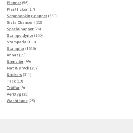
56
produkter
Planner
56
produkter
17
Plastfickor
17
produkter
338
Scrapbooking-papper
338
32
produkter
Sista Chansen!
32
26
produkter
Specialpapper
26
produkter
160
Stämpeldynor
160
133
produkter
Stamperia
133
produkter
1656
Stämplar
1656
19
produkter
Annat
19
produkter
99
Stenciler
99
produkter
297
Mat & Dryck
297
311
produkter
Stickers
311
13
produkter
Tack
13
produkter
9
Träffar
9
produkter
35
Verktyg
35
produkter
25
Washi tape
25
produkter