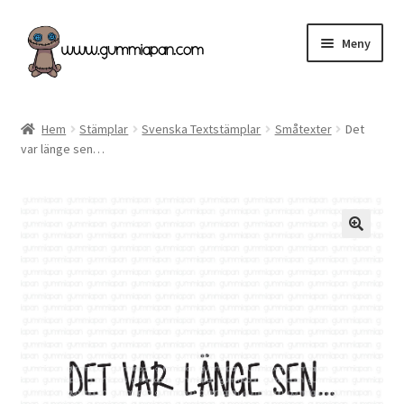
Hoppa
Hoppa
Meny
till
till
navigering
innehåll
Expand
Svenska
underm
Hem
Stämplar
Svenska Textstämplar
Småtexter
Det
var länge sen…
Kategorier
Nyheter & Påfyllt!
Återförsäljare
Butiken
Köpvillkor
Angel Policy