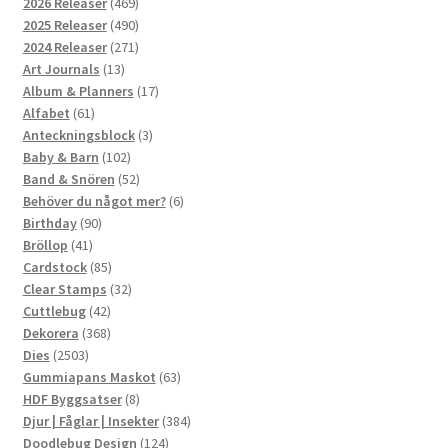
469
2026 Releaser
469
produkter
490
2025 Releaser
490
produkter
271
2024 Releaser
271
13
produkter
Art Journals
13
produkter
17
Album & Planners
17
61
produkter
Alfabet
61
produkter
3
Anteckningsblock
3
102
produkter
Baby & Barn
102
produkter
52
Band & Snören
52
produkter
6
Behöver du något mer?
6
90
produkter
Birthday
90
41
produkter
Bröllop
41
produkter
85
Cardstock
85
produkter
32
Clear Stamps
32
42
produkter
Cuttlebug
42
produkter
368
Dekorera
368
2503
produkter
Dies
2503
produkter
63
Gummiapans Maskot
63
8
produkter
HDF Byggsatser
8
produkter
384
Djur | Fåglar | Insekter
384
124
produkter
Doodlebug Design
124