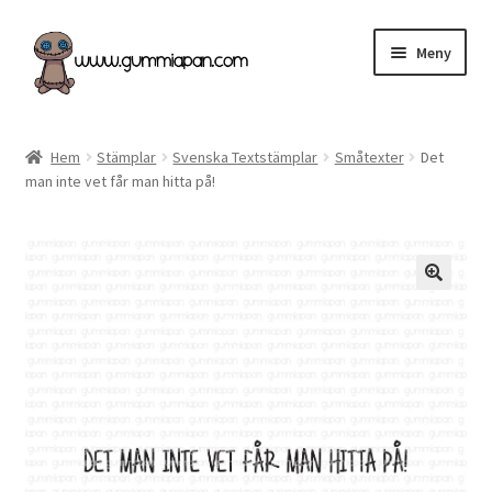
Hoppa
Hoppa
Meny
till
till
navigering
innehåll
Expand
Svenska
underm
Hem
Stämplar
Svenska Textstämplar
Småtexter
Det
man inte vet får man hitta på!
Kategorier
Nyheter & Påfyllt!
Återförsäljare
Butiken
Köpvillkor
Angel Policy