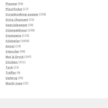
56
produkter
Planner
56
produkter
17
Plastfickor
17
produkter
338
Scrapbooking-papper
338
32
produkter
Sista Chansen!
32
26
produkter
Specialpapper
26
produkter
160
Stämpeldynor
160
133
produkter
Stamperia
133
produkter
1656
Stämplar
1656
19
produkter
Annat
19
produkter
99
Stenciler
99
produkter
297
Mat & Dryck
297
311
produkter
Stickers
311
13
produkter
Tack
13
produkter
9
Träffar
9
produkter
35
Verktyg
35
produkter
25
Washi tape
25
produkter