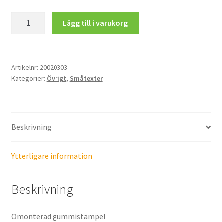
Det
Lägg till i varukorg
man
inte
vet
får
Artikelnr:
20020303
Kategorier:
Övrigt
,
Småtexter
man
hitta
på!
mängd
Beskrivning
Ytterligare information
Beskrivning
Omonterad gummistämpel