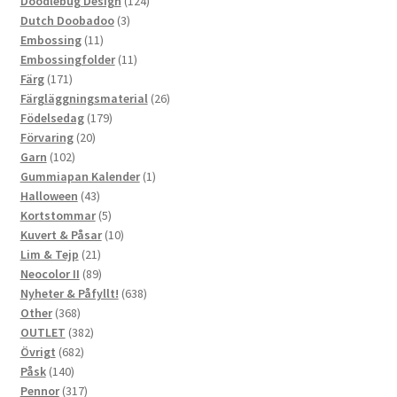
124
produkter
Doodlebug Design
124
3
produkter
Dutch Doobadoo
3
11
produkter
Embossing
11
produkter
11
Embossingfolder
11
171
produkter
Färg
171
produkter
26
Färgläggningsmaterial
26
179
produkter
Födelsedag
179
20
produkter
Förvaring
20
102
produkter
Garn
102
produkter
1
Gummiapan Kalender
1
43
produkt
Halloween
43
produkter
5
Kortstommar
5
produkter
10
Kuvert & Påsar
10
21
produkter
Lim & Tejp
21
produkter
89
Neocolor II
89
produkter
638
Nyheter & Påfyllt!
638
368
produkter
Other
368
produkter
382
OUTLET
382
682
produkter
Övrigt
682
140
produkter
Påsk
140
produkter
317
Pennor
317