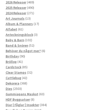
469
2026 Releaser
469
produkter
490
2025 Releaser
490
produkter
271
2024 Releaser
271
13
produkter
Art Journals
13
produkter
17
Album & Planners
17
61
produkter
Alfabet
61
produkter
3
Anteckningsblock
3
102
produkter
Baby & Barn
102
produkter
52
Band & Snören
52
produkter
6
Behöver du något mer?
6
90
produkter
Birthday
90
41
produkter
Bröllop
41
produkter
85
Cardstock
85
produkter
32
Clear Stamps
32
42
produkter
Cuttlebug
42
produkter
368
Dekorera
368
2503
produkter
Dies
2503
produkter
63
Gummiapans Maskot
63
8
produkter
HDF Byggsatser
8
produkter
384
Djur | Fåglar | Insekter
384