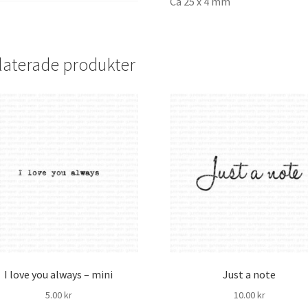
Ca 25 x 4 mm
laterade produkter
I love you always – mini
Just a note
5.00
kr
10.00
kr