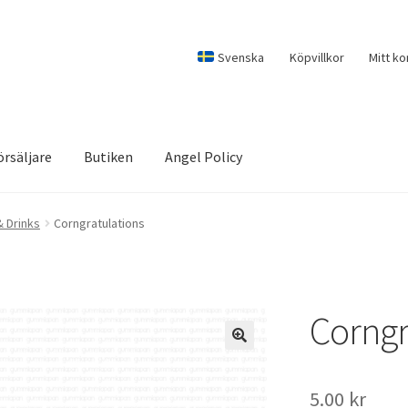
Svenska
Köpvillkor
Mitt ko
örsäljare
Butiken
Angel Policy
 Drinks
Corngratulations
Corngr
5.00
kr