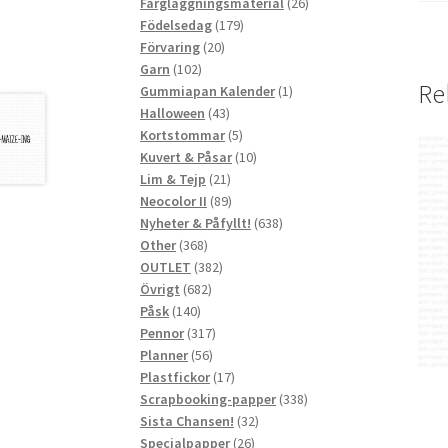
produkter
26
Färgläggningsmaterial
26
179
produkter
Födelsedag
179
20
produkter
Förvaring
20
102
produkter
Garn
102
Re
produkter
1
Gummiapan Kalender
1
43
produkt
Halloween
43
produkter
5
Kortstommar
5
produkter
10
Kuvert & Påsar
10
21
produkter
Lim & Tejp
21
produkter
89
Neocolor II
89
produkter
638
Nyheter & Påfyllt!
638
368
produkter
Other
368
produkter
382
OUTLET
382
682
produkter
Övrigt
682
140
produkter
Påsk
140
produkter
317
Pennor
317
56
produkter
Planner
56
produkter
17
Plastfickor
17
produkter
338
Scrapbooking-papper
338
32
produkter
Sista Chansen!
32
26
produkter
Specialpapper
26