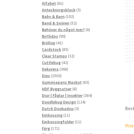
61
produkter
Alfabet
61
produkter
3
Anteckningsblock
3
102
produkter
Baby & Barn
102
produkter
52
Band & Snören
52
produkter
6
Behöver du något mer?
6
90
produkter
Birthday
90
41
produkter
Bröllop
41
produkter
85
Cardstock
85
produkter
32
Clear Stamps
32
42
produkter
Cuttlebug
42
produkter
368
Dekorera
368
2503
produkter
Dies
2503
produkter
63
Gummiapans Maskot
63
8
produkter
HDF Byggsatser
8
produkter
384
Djur | Fåglar | Insekter
384
124
produkter
Doodlebug Design
124
Besk
3
produkter
Dutch Doobadoo
3
11
produkter
Embossing
11
produkter
11
Embossingfolder
11
Ytte
171
produkter
Färg
171