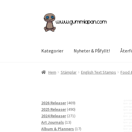
Hoppa
Hoppa
till
till
navigering
innehåll
Kategorier
Nyheter & Påfyllt!
Återf
Hem
Stämplar
English Text Stamps
Food &
469
2026 Releaser
469
produkter
490
2025 Releaser
490
produkter
271
2024 Releaser
271
13
produkter
Art Journals
13
produkter
17
Album & Planners
17