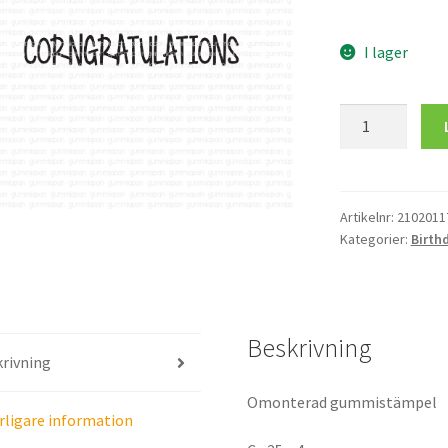
I lager
Corngratulatio
mängd
Artikelnr:
2102011
Kategorier:
Birth
Beskrivning
rivning
Omonterad gummistämpel
rligare information