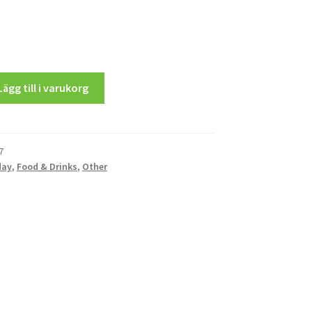
ns
Lägg till i varukorg
7
day
,
Food & Drinks
,
Other