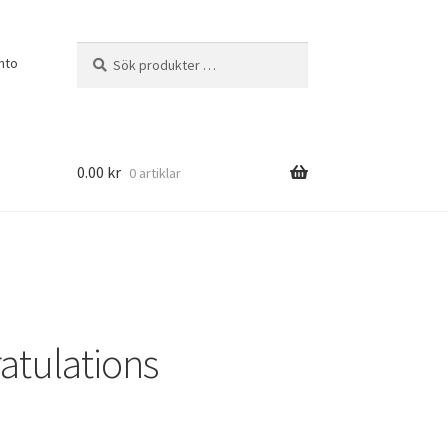
Sök
Sök
nto
efter:
0.00
kr
0 artiklar
atulations