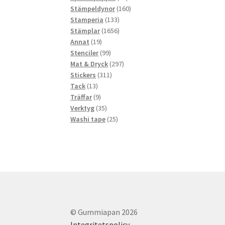
produkter
160
Stämpeldynor
160
133
produkter
Stamperia
133
produkter
1656
Stämplar
1656
19
produkter
Annat
19
produkter
99
Stenciler
99
produkter
297
Mat & Dryck
297
311
produkter
Stickers
311
13
produkter
Tack
13
produkter
9
Träffar
9
produkter
35
Verktyg
35
produkter
25
Washi tape
25
produkter
© Gummiapan 2026
Integritetspolicy