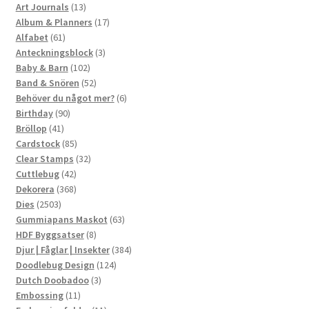
13
produkter
Art Journals
13
produkter
17
Album & Planners
17
61
produkter
Alfabet
61
produkter
3
Anteckningsblock
3
102
produkter
Baby & Barn
102
produkter
52
Band & Snören
52
produkter
6
Behöver du något mer?
6
90
produkter
Birthday
90
41
produkter
Bröllop
41
produkter
85
Cardstock
85
produkter
32
Clear Stamps
32
42
produkter
Cuttlebug
42
produkter
368
Dekorera
368
2503
produkter
Dies
2503
produkter
63
Gummiapans Maskot
63
8
produkter
HDF Byggsatser
8
produkter
384
Djur | Fåglar | Insekter
384
124
produkter
Doodlebug Design
124
3
produkter
Dutch Doobadoo
3
11
produkter
Embossing
11