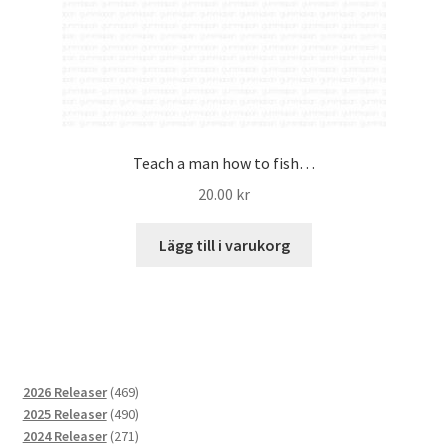
Teach a man how to fish…
20.00
kr
Lägg till i varukorg
469
2026 Releaser
469
produkter
490
2025 Releaser
490
produkter
271
2024 Releaser
271