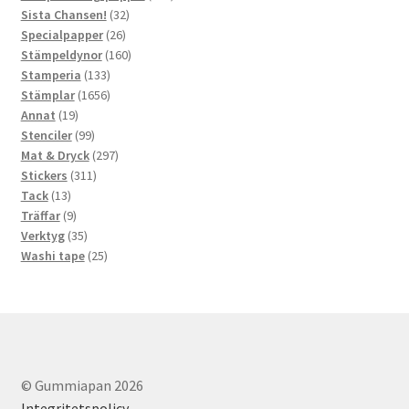
32
produkter
Sista Chansen!
32
26
produkter
Specialpapper
26
produkter
160
Stämpeldynor
160
133
produkter
Stamperia
133
produkter
1656
Stämplar
1656
19
produkter
Annat
19
produkter
99
Stenciler
99
produkter
297
Mat & Dryck
297
311
produkter
Stickers
311
13
produkter
Tack
13
produkter
9
Träffar
9
produkter
35
Verktyg
35
produkter
25
Washi tape
25
produkter
© Gummiapan 2026
Integritetspolicy