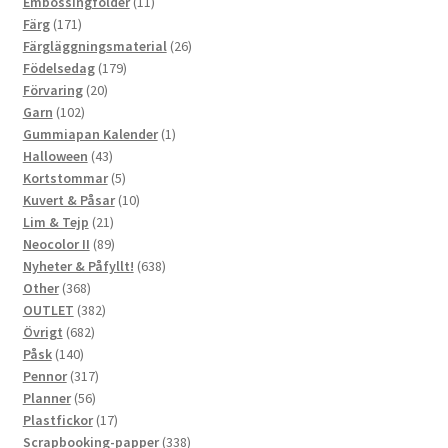
produkter
11
Embossingfolder
11
171
produkter
Färg
171
produkter
26
Färgläggningsmaterial
26
179
produkter
Födelsedag
179
20
produkter
Förvaring
20
102
produkter
Garn
102
produkter
1
Gummiapan Kalender
1
43
produkt
Halloween
43
produkter
5
Kortstommar
5
produkter
10
Kuvert & Påsar
10
21
produkter
Lim & Tejp
21
produkter
89
Neocolor II
89
produkter
638
Nyheter & Påfyllt!
638
368
produkter
Other
368
produkter
382
OUTLET
382
682
produkter
Övrigt
682
140
produkter
Påsk
140
produkter
317
Pennor
317
56
produkter
Planner
56
produkter
17
Plastfickor
17
produkter
338
Scrapbooking-papper
338