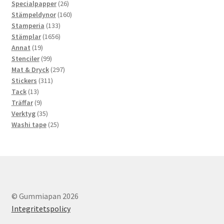
26
produkter
Specialpapper
26
produkter
160
Stämpeldynor
160
133
produkter
Stamperia
133
produkter
1656
Stämplar
1656
19
produkter
Annat
19
produkter
99
Stenciler
99
produkter
297
Mat & Dryck
297
311
produkter
Stickers
311
13
produkter
Tack
13
produkter
9
Träffar
9
produkter
35
Verktyg
35
produkter
25
Washi tape
25
produkter
© Gummiapan 2026
Integritetspolicy