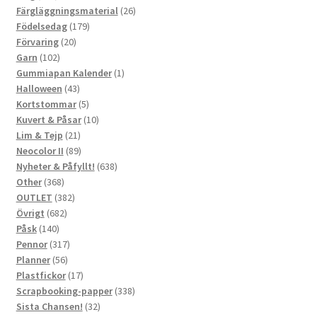
produkter
26
Färgläggningsmaterial
26
179
produkter
Födelsedag
179
20
produkter
Förvaring
20
102
produkter
Garn
102
produkter
1
Gummiapan Kalender
1
43
produkt
Halloween
43
produkter
5
Kortstommar
5
produkter
10
Kuvert & Påsar
10
21
produkter
Lim & Tejp
21
produkter
89
Neocolor II
89
produkter
638
Nyheter & Påfyllt!
638
368
produkter
Other
368
produkter
382
OUTLET
382
682
produkter
Övrigt
682
140
produkter
Påsk
140
produkter
317
Pennor
317
56
produkter
Planner
56
produkter
17
Plastfickor
17
produkter
338
Scrapbooking-papper
338
32
produkter
Sista Chansen!
32