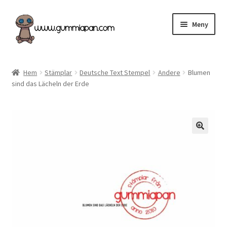
Hoppa
Hoppa
Meny
till
till
navigering
innehåll
Expand
Svenska
underm
Hem
Stämplar
Deutsche Text Stempel
Andere
Blumen
sind das Lächeln der Erde
Kategorier
Nyheter & Påfyllt!
Återförsäljare
Butiken
Köpvillkor
Angel Policy