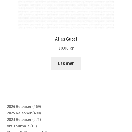
Alles Gute!
10.00
kr
Läs mer
469
2026 Releaser
469
produkter
490
2025 Releaser
490
produkter
271
2024 Releaser
271
13
produkter
Art Journals
13