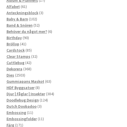
produkter
17
Album & Planners
17
61
produkter
Alfabet
61
produkter
3
Anteckningsblock
3
102
produkter
Baby & Barn
102
produkter
52
Band & Snören
52
produkter
6
Behöver du något mer?
6
90
produkter
Birthday
90
41
produkter
Bröllop
41
produkter
85
Cardstock
85
produkter
32
Clear Stamps
32
42
produkter
Cuttlebug
42
produkter
368
Dekorera
368
2503
produkter
Dies
2503
produkter
63
Gummiapans Maskot
63
8
produkter
HDF Byggsatser
8
produkter
384
Djur | Fåglar | Insekter
384
124
produkter
Doodlebug Design
124
3
produkter
Dutch Doobadoo
3
11
produkter
Embossing
11
produkter
11
Embossingfolder
11
171
produkter
Färg
171