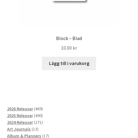
Block – Blad
10.00
kr
Lägg till i varukorg
469
2026 Releaser
469
produkter
490
2025 Releaser
490
produkter
271
2024 Releaser
271
13
produkter
Art Journals
13
produkter
17
Album & Planners
17