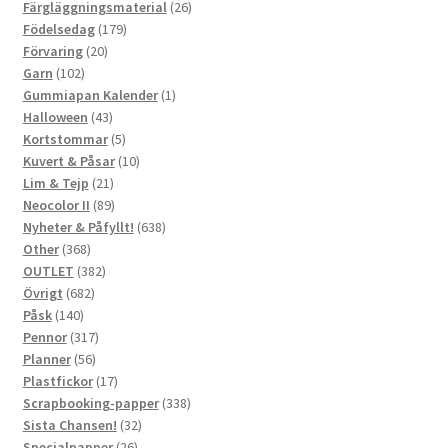
produkter
26
Färgläggningsmaterial
26
179
produkter
Födelsedag
179
20
produkter
Förvaring
20
102
produkter
Garn
102
produkter
1
Gummiapan Kalender
1
43
produkt
Halloween
43
produkter
5
Kortstommar
5
produkter
10
Kuvert & Påsar
10
21
produkter
Lim & Tejp
21
produkter
89
Neocolor II
89
produkter
638
Nyheter & Påfyllt!
638
368
produkter
Other
368
produkter
382
OUTLET
382
682
produkter
Övrigt
682
140
produkter
Påsk
140
produkter
317
Pennor
317
56
produkter
Planner
56
produkter
17
Plastfickor
17
produkter
338
Scrapbooking-papper
338
32
produkter
Sista Chansen!
32
26
produkter
Specialpapper
26