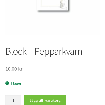
Mitt konto
Block – Pepparkvarn
10.00
kr
I lager
Block
Lägg till i varukorg
-