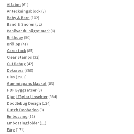
61
produkter
Alfabet
61
produkter
3
Anteckningsblock
3
102
produkter
Baby & Barn
102
produkter
52
Band & Snören
52
produkter
6
Behöver du något mer?
6
90
produkter
Birthday
90
41
produkter
Bröllop
41
produkter
85
Cardstock
85
produkter
32
Clear Stamps
32
42
produkter
Cuttlebug
42
produkter
368
Dekorera
368
2503
produkter
Dies
2503
produkter
63
Gummiapans Maskot
63
8
produkter
HDF Byggsatser
8
produkter
384
Djur | Fåglar | Insekter
384
124
produkter
Doodlebug Design
124
3
produkter
Dutch Doobadoo
3
11
produkter
Embossing
11
produkter
11
Embossingfolder
11
171
produkter
Färg
171