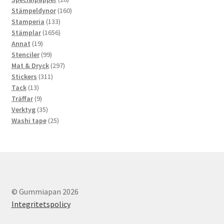
produkter
160
Stämpeldynor
160
133
produkter
Stamperia
133
produkter
1656
Stämplar
1656
19
produkter
Annat
19
produkter
99
Stenciler
99
produkter
297
Mat & Dryck
297
311
produkter
Stickers
311
13
produkter
Tack
13
produkter
9
Träffar
9
produkter
35
Verktyg
35
produkter
25
Washi tape
25
produkter
© Gummiapan 2026
Integritetspolicy