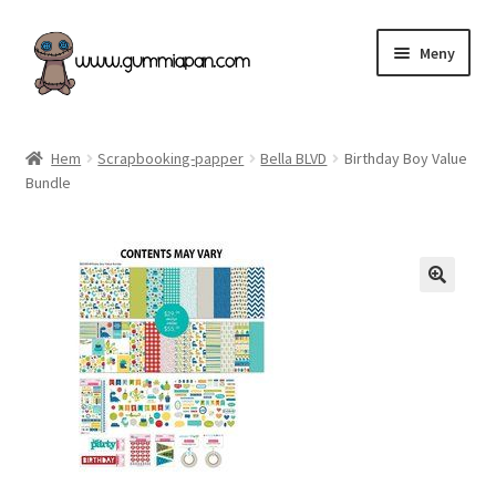
Hoppa
Hoppa
Meny
till
till
navigering
innehåll
Expand
Svenska
underm
Hem
Scrapbooking-papper
Bella BLVD
Birthday Boy Value
Bundle
Kategorier
Nyheter & Påfyllt!
Återförsäljare
Butiken
Köpvillkor
Angel Policy