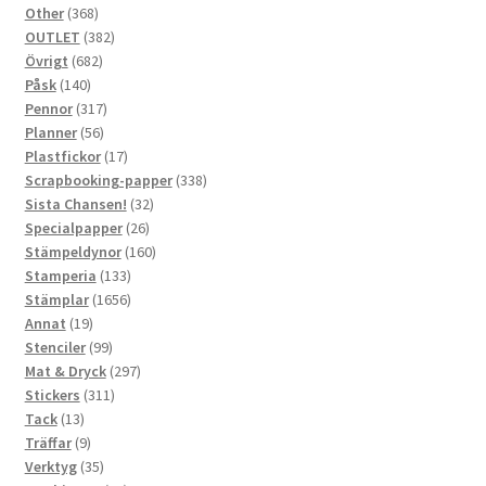
368
produkter
Other
368
produkter
382
OUTLET
382
682
produkter
Övrigt
682
140
produkter
Påsk
140
produkter
317
Pennor
317
56
produkter
Planner
56
produkter
17
Plastfickor
17
produkter
338
Scrapbooking-papper
338
32
produkter
Sista Chansen!
32
26
produkter
Specialpapper
26
produkter
160
Stämpeldynor
160
133
produkter
Stamperia
133
produkter
1656
Stämplar
1656
19
produkter
Annat
19
produkter
99
Stenciler
99
produkter
297
Mat & Dryck
297
311
produkter
Stickers
311
13
produkter
Tack
13
produkter
9
Träffar
9
produkter
35
Verktyg
35