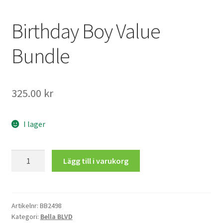
Mitt konto
Birthday Boy Value
Bundle
325.00
kr
I lager
Birthday
Lägg till i varukorg
Boy
Value
Bundle
mängd
Artikelnr:
BB2498
Kategori:
Bella BLVD