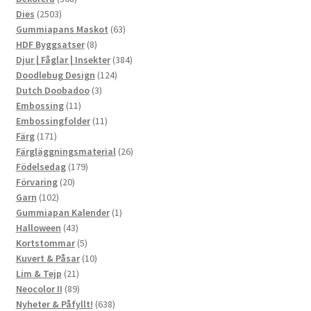
2503
produkter
Dies
2503
produkter
63
Gummiapans Maskot
63
8
produkter
HDF Byggsatser
8
produkter
384
Djur | Fåglar | Insekter
384
124
produkter
Doodlebug Design
124
3
produkter
Dutch Doobadoo
3
11
produkter
Embossing
11
produkter
11
Embossingfolder
11
171
produkter
Färg
171
produkter
26
Färgläggningsmaterial
26
179
produkter
Födelsedag
179
20
produkter
Förvaring
20
102
produkter
Garn
102
produkter
1
Gummiapan Kalender
1
43
produkt
Halloween
43
produkter
5
Kortstommar
5
produkter
10
Kuvert & Påsar
10
21
produkter
Lim & Tejp
21
produkter
89
Neocolor II
89
produkter
638
Nyheter & Påfyllt!
638