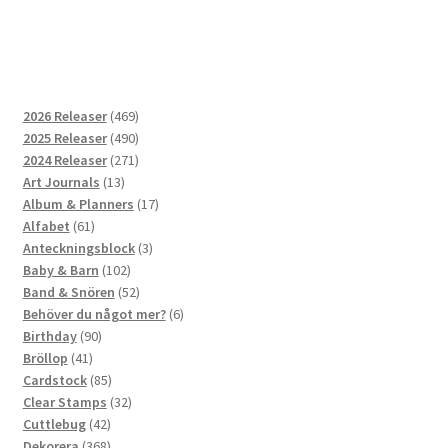
469
2026 Releaser
469
produkter
490
2025 Releaser
490
produkter
271
2024 Releaser
271
13
produkter
Art Journals
13
produkter
17
Album & Planners
17
61
produkter
Alfabet
61
produkter
3
Anteckningsblock
3
102
produkter
Baby & Barn
102
produkter
52
Band & Snören
52
produkter
6
Behöver du något mer?
6
90
produkter
Birthday
90
41
produkter
Bröllop
41
produkter
85
Cardstock
85
produkter
32
Clear Stamps
32
42
produkter
Cuttlebug
42
produkter
368
Dekorera
368