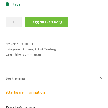
I lager
Artist
Lägg till i varukorg
Trading
Card
-
Deutsch
Artikelnr:
19030603
Kategorier:
Andere
,
Artist Trading
mängd
Varumärke:
Gummiapan
Beskrivning
Ytterligare information