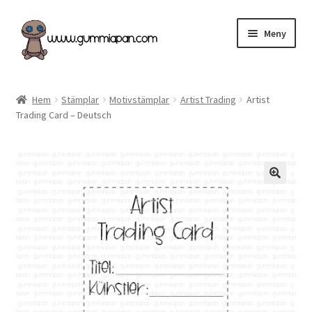
Hoppa
Hoppa
Meny
till
till
navigering
innehåll
Expand
Svenska
underm
Hem
Stämplar
Motivstämplar
Artist Trading
Artist
Trading Card – Deutsch
Kategorier
Nyheter & Påfyllt!
Återförsäljare
Butiken
Köpvillkor
Angel Policy