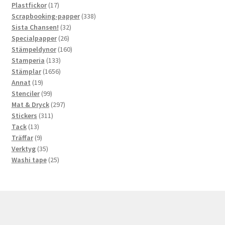
produkter
17
Plastfickor
17
produkter
338
Scrapbooking-papper
338
32
produkter
Sista Chansen!
32
26
produkter
Specialpapper
26
produkter
160
Stämpeldynor
160
133
produkter
Stamperia
133
produkter
1656
Stämplar
1656
19
produkter
Annat
19
produkter
99
Stenciler
99
produkter
297
Mat & Dryck
297
311
produkter
Stickers
311
13
produkter
Tack
13
produkter
9
Träffar
9
produkter
35
Verktyg
35
produkter
25
Washi tape
25
produkter