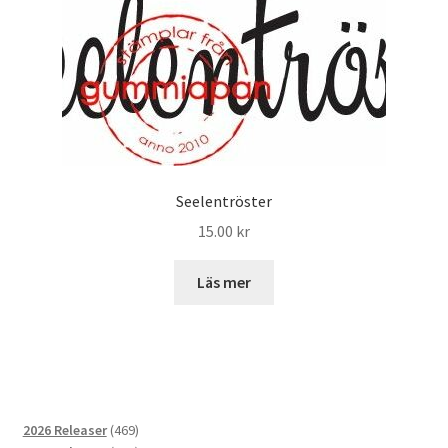
Seelentröster
15.00
kr
Läs mer
469
2026 Releaser
469