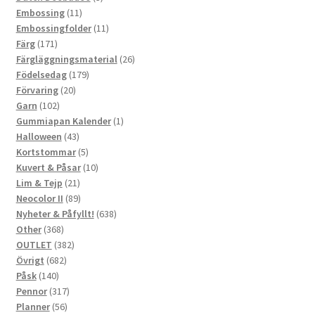
11
produkter
Embossing
11
produkter
11
Embossingfolder
11
171
produkter
Färg
171
produkter
26
Färgläggningsmaterial
26
179
produkter
Födelsedag
179
20
produkter
Förvaring
20
102
produkter
Garn
102
produkter
1
Gummiapan Kalender
1
43
produkt
Halloween
43
produkter
5
Kortstommar
5
produkter
10
Kuvert & Påsar
10
21
produkter
Lim & Tejp
21
produkter
89
Neocolor II
89
produkter
638
Nyheter & Påfyllt!
638
368
produkter
Other
368
produkter
382
OUTLET
382
682
produkter
Övrigt
682
140
produkter
Påsk
140
produkter
317
Pennor
317
56
produkter
Planner
56