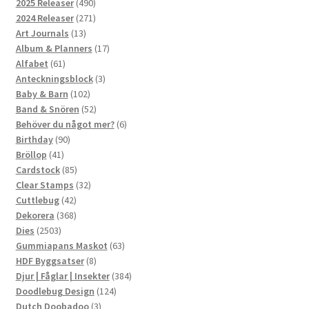
produkter
490
2025 Releaser
490
produkter
271
2024 Releaser
271
13
produkter
Art Journals
13
produkter
17
Album & Planners
17
61
produkter
Alfabet
61
produkter
3
Anteckningsblock
3
102
produkter
Baby & Barn
102
produkter
52
Band & Snören
52
produkter
6
Behöver du något mer?
6
90
produkter
Birthday
90
41
produkter
Bröllop
41
produkter
85
Cardstock
85
produkter
32
Clear Stamps
32
42
produkter
Cuttlebug
42
produkter
368
Dekorera
368
2503
produkter
Dies
2503
produkter
63
Gummiapans Maskot
63
8
produkter
HDF Byggsatser
8
produkter
384
Djur | Fåglar | Insekter
384
124
produkter
Doodlebug Design
124
3
produkter
Dutch Doobadoo
3